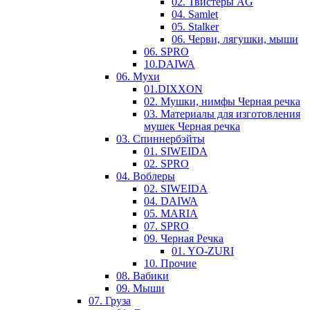
02. Твистеры AG
04. Samlet
05. Stalker
06. Черви, лягушки, мыши
06. SPRO
10.DAIWA
06. Мухи
01.DIXXON
02. Мушки, нимфы Черная речка
03. Материалы для изготовления
мушек Черная речка
03. Cпиннербэйты
01. SIWEIDA
02. SPRO
04. Воблеры
02. SIWEIDA
04. DAIWA
05. MARIA
07. SPRO
09. Черная Речка
01. YO-ZURI
10. Прочие
08. Вабики
09. Мыши
07. Груза