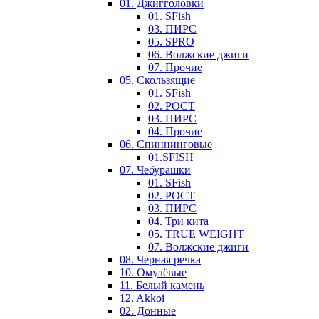
01. Джигголовки
01. SFish
03. ПИРС
05. SPRO
06. Волжские джиги
07. Прочие
05. Скользящие
01. SFish
02. РОСТ
03. ПИРС
04. Прочие
06. Спиннинговые
01.SFISH
07. Чебурашки
01. SFish
02. РОСТ
03. ПИРС
04. Три кита
05. TRUE WEIGHT
07. Волжские джиги
08. Черная речка
10. Омулёвые
11. Белый камень
12. Akkoi
02. Донные