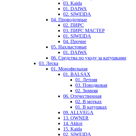
03. Kaida
01. DAIWA
02. SIWEIDA
04. Проводочные
02. ПИРС
03. ПИРС МАСТЕР
01. SIWEIDA
04. Прочие
05. Нахлыстовые
01. DAIWA
06. Средства по уходу за катушками
03. Леска
01. Монофильная
01. BALSAX
01. Летняя
03. Поводковая
02. Зимняя
06. Отечественная
02. В мотках
01. В катушках
09. ALLVEGA
13. OWNER
14. Akkoi
15. Kaida
02. SIWEIDA