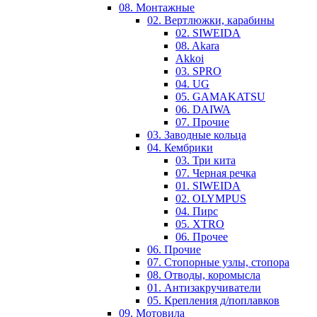
08. Монтажные
02. Вертлюжки, карабины
02. SIWEIDA
08. Akara
Akkoi
03. SPRO
04. UG
05. GAMAKATSU
06. DAIWA
07. Прочие
03. Заводные кольца
04. Кембрики
03. Три кита
07. Черная речка
01. SIWEIDA
02. OLYMPUS
04. Пирс
05. XTRO
06. Прочее
06. Прочие
07. Стопорные узлы, стопора
08. Отводы, коромысла
01. Антизакручиватели
05. Крепления д/поплавков
09. Мотовила