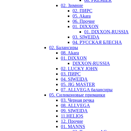
08. PREMIER
02. Зимние
02. ПИРС
05. Akara
06. Прочие
01. DIXXON
01. DIXXON-RUSSIA
03. SIWEIDA
04. РУССКАЯ БЛЕСНА
02. Балансиры
08. Akara
01. DIXXON
DIXXON-RUSSIA
02. LUCKY JOHN
03. ПИРС
04. SIWEIDA
05. JIG MASTER
07. ALLVEGA балансиры
05. Силиконовые приманки
03. Черная речка
08. ALLVEGA
09. SIWEIDA
11.HELIOS
12. Прочие
01. MANNS