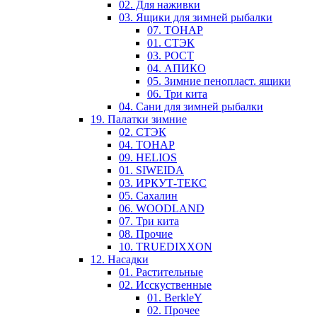
02. Для наживки
03. Ящики для зимней рыбалки
07. ТОНАР
01. СТЭК
03. РОСТ
04. АПИКО
05. Зимние пенопласт. ящики
06. Три кита
04. Сани для зимней рыбалки
19. Палатки зимние
02. СТЭК
04. ТОНАР
09. HELIOS
01. SIWEIDA
03. ИРКУТ-ТЕКС
05. Сахалин
06. WOODLAND
07. Три кита
08. Прочие
10. TRUEDIXXON
12. Насадки
01. Растительные
02. Исскуственные
01. BerkleY
02. Прочее