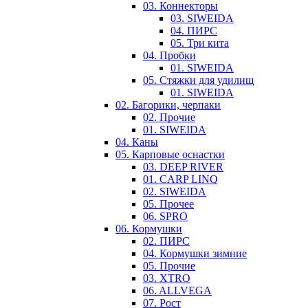
03. Коннекторы
03. SIWEIDA
04. ПИРС
05. Три кита
04. Пробки
01. SIWEIDA
05. Стяжки для удилищ
01. SIWEIDA
02. Багорики, черпаки
02. Прочие
01. SIWEIDA
04. Каны
05. Карповые оснастки
03. DEEP RIVER
01. CARP LINQ
02. SIWEIDA
05. Прочее
06. SPRO
06. Кормушки
02. ПИРС
04. Кормушки зимние
05. Прочие
03. XTRO
06. ALLVEGA
07. Рост