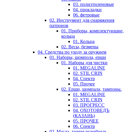
03. полиэтиленовые
04. прокладки
06. фетровые
02. Инструмент для снаряжения
патронов
01. Приборы, комплектующие,
кольца
01. Кольца
02. Весы, безмены
04. Средства по уходу за оружием
01. Наборы, шомпола, ерши
01. Наборы для чистки
01. MEGALINE
02. STIL CRIN
04. Спектр
05. Прочее
02. Ерши, шомпала, тампоны.
01. MEGALINE
02. STIL CRIN
03. ПРОГРЕСС
04. ОХОТОВЕДЪ
(КАЗАНЬ)
05. ПРОЧЕЕ
06. Спектр
02. Масла, химия ружейные