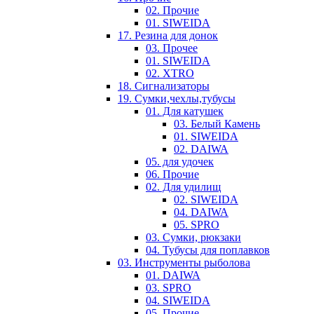
02. Прочие
01. SIWEIDA
17. Резина для донок
03. Прочее
01. SIWEIDA
02. XTRO
18. Сигнализаторы
19. Сумки,чехлы,тубусы
01. Для катушек
03. Белый Камень
01. SIWEIDA
02. DAIWA
05. для удочек
06. Прочие
02. Для удилищ
02. SIWEIDA
04. DAIWA
05. SPRO
03. Сумки, рюкзаки
04. Тубусы для поплавков
03. Инструменты рыболова
01. DAIWA
03. SPRO
04. SIWEIDA
05. Прочие