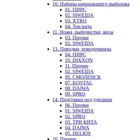
10. Наборы начинающего рыболова
01. ПИРС
02. SIWEIDA
03. XTRO
04. Три кита
11. Ножи, рыбочистки, весы
03. Прочие
02. SIWEIDA
13. Поводки, поводочницы
04. ПИРС
10. DIXXON
11. Прочие
02. SIWEIDA
05. СМОЛЕНСК
07. KOSTAL
08. DAIWA
09. SPRO
14. Подставки под удилища
06. Прочие
01. SIWEIDA
02. SPRO
03. ТРИ КИТА
04. DAIWA
05. HELIOS
16. Прочие