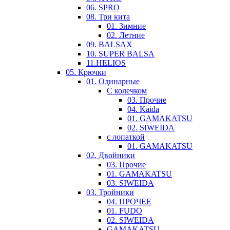
06. SPRO
08. Три кита
01. Зимние
02. Летние
09. BALSAX
10. SUPER BALSA
11.HELIOS
05. Крючки
01. Одинарные
С колечком
03. Прочие
04. Kaida
01. GAMAKATSU
02. SIWEIDA
с лопаткой
01. GAMAKATSU
02. Двойники
03. Прочие
01. GAMAKATSU
03. SIWEIDA
03. Тройники
04. ПРОЧЕЕ
01. FUDO
02. SIWEIDA
GAMAKATSU