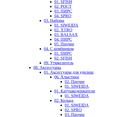
01. SFISH
02. РОСТ
03. ПИРС
04. SPRO
03. Наборы
01. SIWEIDA
02. XTRO
03. BALSAX
04. ПИРС
05. Прочие
04. С кембриком
01. ПИРС
02. SFISH
09. Утяжелитель
08. Аксессуары
01. Аксессуары для удилищ
06. Хлыстики
02. Прочие
01. SIWEIDA
01. Катушкодержатели
01. SIWEIDA
02. Кольца
01. SIWEIDA
02. SPRO
03. Прочие