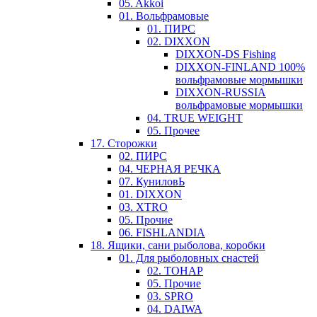
05. Akkoi
01. Вольфрамовые
01. ПИРС
02. DIXXON
DIXXON-DS Fishing
DIXXON-FINLAND 100%
вольфрамовые мормышки
DIXXON-RUSSIA
вольфрамовые мормышки
04. TRUE WEIGHT
05. Прочее
17. Сторожки
02. ПИРС
04. ЧЕРНАЯ РЕЧКА
07. КуниловЬ
01. DIXXON
03. XTRO
05. Прочие
06. FISHLANDIA
18. Ящики, сани рыболова, коробки
01. Для рыболовных снастей
02. ТОНАР
05. Прочие
03. SPRO
04. DAIWA