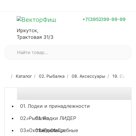
+7(3952)99-99-99
Иркутск,
Трактовая 31/3
Каталог
02. Рыбалка
08. Аксессуары
19. Сумки,
01. Лодки и принадлежности
02. Рыбалка
01. Лодки ЛИДЕР
03. Охота
03. Весла
01. Удилища
01. Гребные