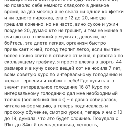
но позволю себе немного сладкого в дневное
время, за два месяца я не съела ни одной конфетки
и ни одного пирожка, ела с 12 до 20, иногда
грешила конечно, но не часто, вино сухое и ужин
позднее 20, думаю кто не грешит, и тем не менее я
считаю это отличный результат, девочки, не
бойтесь, эта диета легкая, организм быстро
привыкает к ней, голод терпит легко, если вы тем
более ночью спите в отличие от меня, я работаю по
скользящему графику, я просто влезла в шорты 44
размера и в кучу своих вещей кот не носила 7 лет,
всем советую курс по интервальному голоданию и
желаю терпения и любви к себе! Где купить что
значит интервальное голодание 16 8? Курс по
интервальному голоданию дал мне необходимый
толчок (волшебный пинок) – я давно собиралась,
читала информацию, а теперь подписалась и
прохожу обучение, смотрю уроки, теперь я ем с 10
до 18, думала, что это будет сложнее. Похудела с
91кг до 84кг.Я очень довольна, лёгкость,