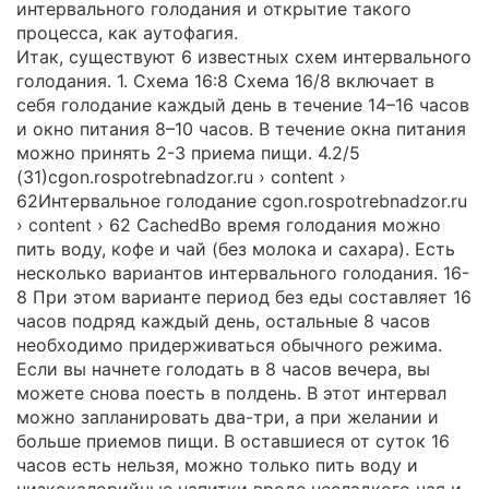
интервального голодания и открытие такого
процесса, как аутофагия.
Итак, существуют 6 известных схем интервального
голодания. 1. Схема 16:8 Схема 16/8 включает в
себя голодание каждый день в течение 14–16 часов
и окно питания 8–10 часов. В течение окна питания
можно принять 2-3 приема пищи. 4.2/5
(31)cgon.rospotrebnadzor.ru › content ›
62Интервальное голодание cgon.rospotrebnadzor.ru
› content › 62 CachedВо время голодания можно
пить воду, кофе и чай (без молока и сахара). Есть
несколько вариантов интервального голодания. 16-
8 При этом варианте период без еды составляет 16
часов подряд каждый день, остальные 8 часов
необходимо придерживаться обычного режима.
Если вы начнете голодать в 8 часов вечера, вы
можете снова поесть в полдень. В этот интервал
можно запланировать два-три, а при желании и
больше приемов пищи. В оставшиеся от суток 16
часов есть нельзя, можно только пить воду и
низкокалорийные напитки вроде несладкого чая и