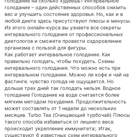
голодание на сколько худеешь? Интервальное
голодание – один действенных способов снизить
вес и улучшить состояние здоровья. Но, как и в
любой диете здесь присутствуют плюсы и минусы.
Из этого онлайн-курса вы узнаете все секреты
интервального голодания от профессиональных
диетологов и сможете провести оздоровление
организма с пользой для фигуры.
Как работает интервальное голодание. Как
правильно голодать, чтобы похудеть. Схемы
интервального голодания. Что можно есть при
интервальном голодании. Можно ли кофе и чай на
фастинге. чувство голода не ощущается. Но
дольше трех дней так голодать нельзя. Водное
голодание Голодание на воде считается более
мягким методом похудения. Продолжительность
может составлять от 1 недели до нескольких
месяцев. Turbo Tea (Очищающий турбочай) Плюсы
такого способа избавиться от лишнего веса:
происходит укрепление иммунитета;. Итак,
существуют 6 известных схем интервального