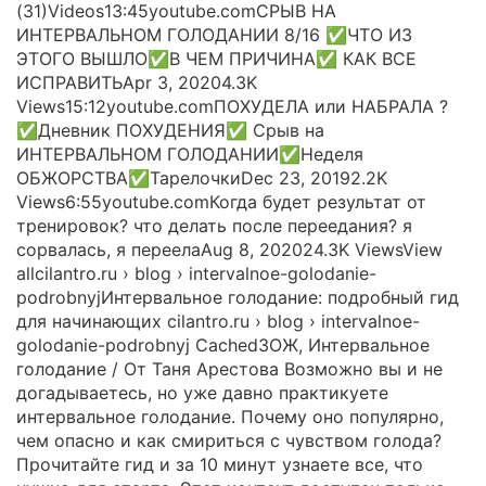
(31)Videos13:45youtube.comСРЫВ НА
ИНТЕРВАЛЬНОМ ГОЛОДАНИИ 8/16 ✅ЧТО ИЗ
ЭТОГО ВЫШЛО✅В ЧЕМ ПРИЧИНА✅ КАК ВСЕ
ИСПРАВИТЬApr 3, 20204.3K
Views15:12youtube.comПОХУДЕЛА или НАБРАЛА ?
✅Дневник ПОХУДЕНИЯ✅ Срыв на
ИНТЕРВАЛЬНОМ ГОЛОДАНИИ✅Неделя
ОБЖОРСТВА✅ТарелочкиDec 23, 20192.2K
Views6:55youtube.comКогда будет результат от
тренировок? что делать после переедания? я
сорвалась, я переелаAug 8, 202024.3K ViewsView
allcilantro.ru › blog › intervalnoe-golodanie-
podrobnyjИнтервальное голодание: подробный гид
для начинающих cilantro.ru › blog › intervalnoe-
golodanie-podrobnyj CachedЗОЖ, Интервальное
голодание / От Таня Арестова Возможно вы и не
догадываетесь, но уже давно практикуете
интервальное голодание. Почему оно популярно,
чем опасно и как смириться с чувством голода?
Прочитайте гид и за 10 минут узнаете все, что