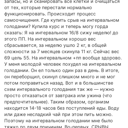
запасы, но и сканировать все клетки и очищаться
от тех, которые перестали нормально
функционировать. Происходит процесс
самоочищения. Где купить срыв на интервальном
голодании? Купила курс и теперь могу горда
сказать: Я на интервальном 16/8 сижу неделю! до
этого ПП. На интервальном хорошо вес
сбрасывается, за неделю ушло 2 кг, в общей
сложности за 7 месяцев скинула 11 кг. Сейчас вес
69 цель 55. На интервальном +пп вообще здорово.
У меня молодой человек похудел на интервальном
голодании. Он ел только один раз в день. В итоге,
он переборщил, скинул слишком много и не мог
потом поправиться назад. Вот и в большинстве
схем интервального голодания так же — нужно
просто отказаться от завтрака или ужина (что
предпочтительнее). Таким образом, организм
находится 14-18 часов без поступлений еды. Воду
или даже несладкий чай при этом пить можно.
Поэтому на интервальном голодании мне было
тяжко по двум причинам. Во-первых, СРЫВЫ.