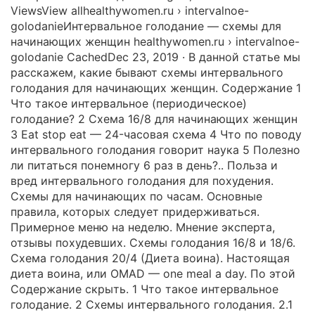
ViewsView allhealthywomen.ru › intervalnoe-
golodanieИнтервальное голодание — схемы для
начинающих женщин healthywomen.ru › intervalnoe-
golodanie CachedDec 23, 2019 · В данной статье мы
расскажем, какие бывают схемы интервального
голодания для начинающих женщин. Содержание 1
Что такое интервальное (периодическое)
голодание? 2 Схема 16/8 для начинающих женщин
3 Eat stop eat — 24-часовая схема 4 Что по поводу
интервального голодания говорит наука 5 Полезно
ли питаться понемногу 6 раз в день?.. Польза и
вред интервального голодания для похудения.
Схемы для начинающих по часам. Основные
правила, которых следует придерживаться.
Примерное меню на неделю. Мнение эксперта,
отзывы похудевших. Схемы голодания 16/8 и 18/6.
Схема голодания 20/4 (Диета воина). Настоящая
диета воина, или OMAD — one meal a day. По этой
Содержание скрыть. 1 Что такое интервальное
голодание. 2 Схемы интервального голодания. 2.1