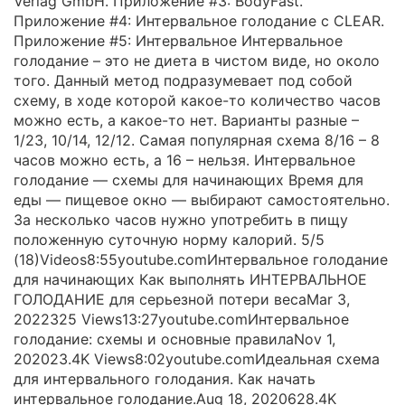
Verlag GmbH. Приложение #3: BodyFast.
Приложение #4: Интервальное голодание с CLEAR.
Приложение #5: Интервальное Интервальное
голодание – это не диета в чистом виде, но около
того. Данный метод подразумевает под собой
схему, в ходе которой какое-то количество часов
можно есть, а какое-то нет. Варианты разные –
1/23, 10/14, 12/12. Самая популярная схема 8/16 – 8
часов можно есть, а 16 – нельзя. Интервальное
голодание — схемы для начинающих Время для
еды — пищевое окно — выбирают самостоятельно.
За несколько часов нужно употребить в пищу
положенную суточную норму калорий. 5/5
(18)Videos8:55youtube.comИнтервальное голодание
для начинающих Как выполнять ИНТЕРВАЛЬНОЕ
ГОЛОДАНИЕ для серьезной потери весаMar 3,
2022325 Views13:27youtube.comИнтервальное
голодание: схемы и основные правилаNov 1,
202023.4K Views8:02youtube.comИдеальная схема
для интервального голодания. Как начать
интервальное голодание.Aug 18, 2020628.4K