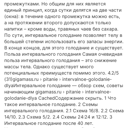
промежутками. Но общим для них является
единый принцип, когда сутки делятся на две части
(окна): в течение одного промежутка можно есть,
а на протяжении второго допускаются только
напитки – кроме воды, травяных чаев без сахара.
По сути, интервальное голодание позволяет телу в
большей степени использовать его запасы энергии.
В конце концов, для этого голодание и существует.
Польза интервального голодания Самая очевидная
польза интервального голодания – это снижение
массы тела. Однако существует много
потенциальных преимуществ помимо этого. 4.2/5
(31)gigamass.ru › pitanie › intervalnoe-golodanie-
dlyaИнтервальное голодание — обзор схем, советы
начинающим gigamass.ru › pitanie › intervalnoe-
golodanie-dlya CachedСодержание скрыть. 1 Что
такое интервальное голодание. 2 Схемы
интервального голодания. 2.1 Схема 16/8. 2.2 Схема
14/10. 2.3 Схема 5/2. 2.4 Схемы 24:24 и 12:12. 3
Интервальное голодание после 40 лет.