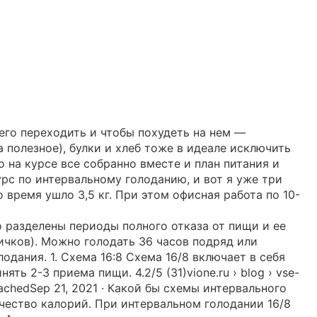
него переходить и чтобы похудеть на нем —
 полезное), булки и хлеб тоже в идеале исключить
о на курсе все собранно вместе и план питания и
урс по интервальному голоданию, и вот я уже три
 время ушло 3,5 кг. При этом офисная работа по 10-
о разделены периоды полного отказа от пищи и ее
вичков). Можно голодать 36 часов подряд или
одания. 1. Схема 16:8 Схема 16/8 включает в себя
ь 2-3 приема пищи. 4.2/5 (31)vione.ru › blog › vse-
achedSep 21, 2021 · Какой бы схемы интервального
чество калорий. При интервальном голодании 16/8