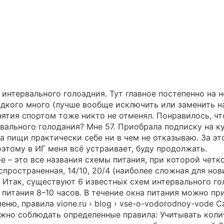
интервального голоадния. Тут главное постепенно на 
дкого много (лучше вообще исключить или заменить на
нятия спортом тоже никто не отменял. Понравилось, чт
вального голодания? Мне 57. Приобрала подписку на к
а пищи практически себе ни в чем не отказываю. За это
Поэтому в ИГ меня всё устраивает, буду продолжать.
е – это все названия схемы питания, при которой четк
спространенная, 14/10, 20/4 (наиболее сложная для но
 Итак, существуют 6 известных схем интервального гол
итания 8–10 часов. В течение окна питания можно принят
ню, правила vione.ru › blog › vse-o-vodorodnoy-vode C
ужно соблюдать определенные правила: Учитывать коли