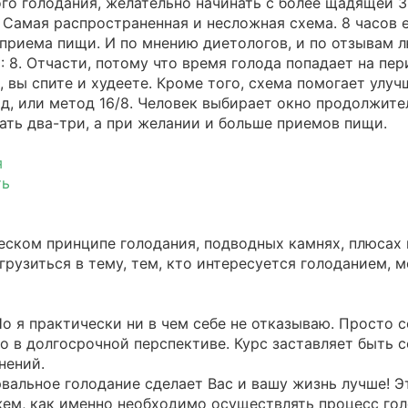
го голодания, желательно начинать с более щадящей 3-
 Самая распространенная и несложная схема. 8 часов е
3 приема пищи. И по мнению диетологов, и по отзывам
6: 8. Отчасти, потому что время голода попадает на пе
, вы спите и худеете. Кроме того, схема помогает улу
, или метод 16/8. Человек выбирает окно продолжител
ать два-три, а при желании и больше приемов пищи.
я
ть
еском принципе голодания, подводных камнях, плюсах 
грузиться в тему, тем, кто интересуется голоданием, 
. Но я практически ни в чем себе не отказываю. Просто
но в долгосрочной перспективе. Курс заставляет быть 
нений.
рвальное голодание сделает Вас и вашу жизнь лучше! 
кажем, как именно необходимо осуществлять процесс