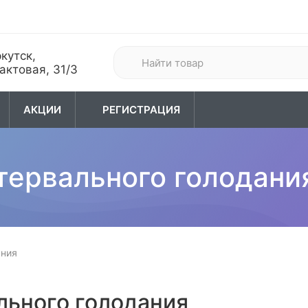
кутск,
актовая, 31/3
АКЦИИ
РЕГИСТРАЦИЯ
хота
04. Туризм
05. Одежда
тервального голодани
ания
льного голодания