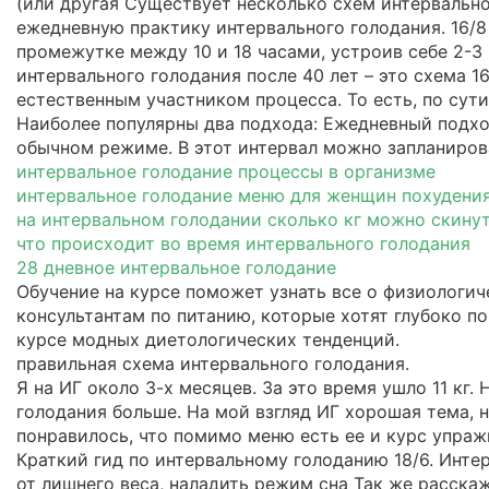
(или другая Существует несколько схем интервально
ежедневную практику интервального голодания. 16/8
промежутке между 10 и 18 часами, устроив себе 2-
интервального голодания после 40 лет – это схема 1
естественным участником процесса. То есть, по сути
Наиболее популярны два подхода: Ежедневный подход
обычном режиме. В этот интервал можно запланиров
интервальное голодание процессы в организме
интервальное голодание меню для женщин похудени
на интервальном голодании сколько кг можно скину
что происходит во время интервального голодания
28 дневное интервальное голодание
Обучение на курсе поможет узнать все о физиологич
консультантам по питанию, которые хотят глубоко по
курсе модных диетологических тенденций.
правильная схема интервального голодания.
Я на ИГ около 3-х месяцев. За это время ушло 11 кг
голодания больше. На мой взгляд ИГ хорошая тема, 
понравилось, что помимо меню есть ее и курс упраж
Краткий гид по интервальному голоданию 18/6. Инте
от лишнего веса, наладить режим сна Так же расс