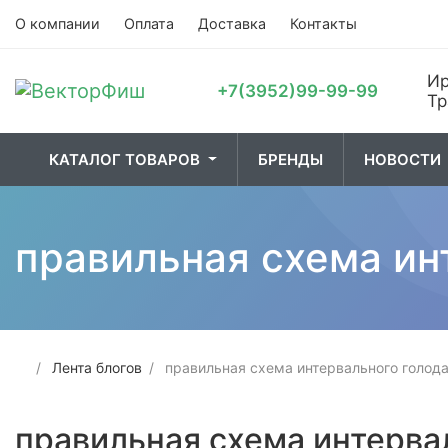
О компании
Оплата
Доставка
Контакты
Ир
+7(3952)99-99-99
Тр
КАТАЛОГ ТОВАРОВ
БРЕНДЫ
НОВОСТИ
01. Лодки и
02. Рыбалка
03. О
правильная схема ин
принадлежности
Лента блогов
правильная схема интервального голод
правильная схема интерва