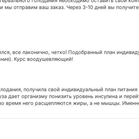
тервального голодания необходимо оставить свои конт
 и мы отправим ваш заказ. Через 3-10 дней вы получите
лся, все лаконично, четко! Подобранный план индивиду
ание). Курс воодушевляющий!
лодания, получила свой индивидуальный план питания и
ауза дает организму понизить уровень инсулина и перей
во время него расщепляются жиры, а не мышцы. Именн