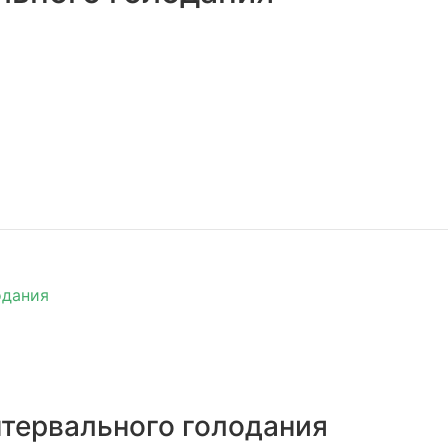
одания
нтервального голодания