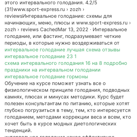
этого интервального голодания. 4.2/5
(31)www.sport-express.ru › zozh ›
reviewsИнтервальное голодание: схемы для
начинающих, меню, плюсы и www.sport-express.ru ›
zozh › reviews CachedMar 13, 2022 · Интервальное
голодание, или фастинг, подразумевает четкие
периоды, в которые нужно воздерживаться от
интервальное голодание лучшая схема отзывы
интервальное голодание 23 1
схема интервального голодания 16 на 8 подробно
праздники на интервальном голодании
интервальное голодание гормоны
Обучение на курсе поможет узнать все о
физиологическом принципе голодания, подводных
камнях, плюсах и минусах методики. Курс будет
полезен консультантам по питанию, которые хотят
глубоко погрузиться в тему, тем, кто интересуется
голоданием, методами коррекции веса и всем, кто
хочет быть в курсе модных диетологических
тенденций.
интервальное голодание какое эффективное.