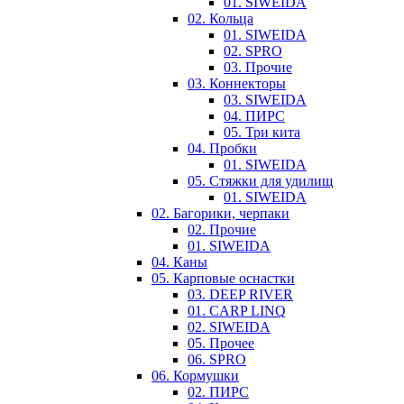
01. SIWEIDA
02. Кольца
01. SIWEIDA
02. SPRO
03. Прочие
03. Коннекторы
03. SIWEIDA
04. ПИРС
05. Три кита
04. Пробки
01. SIWEIDA
05. Стяжки для удилищ
01. SIWEIDA
02. Багорики, черпаки
02. Прочие
01. SIWEIDA
04. Каны
05. Карповые оснастки
03. DEEP RIVER
01. CARP LINQ
02. SIWEIDA
05. Прочее
06. SPRO
06. Кормушки
02. ПИРС