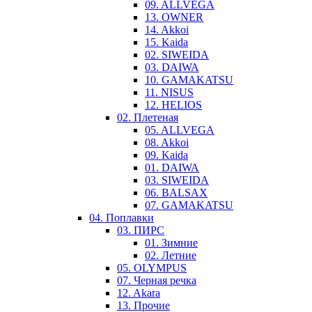
09. ALLVEGA
13. OWNER
14. Akkoi
15. Kaida
02. SIWEIDA
03. DAIWA
10. GAMAKATSU
11. NISUS
12. HELIOS
02. Плетеная
05. ALLVEGA
08. Akkoi
09. Kaida
01. DAIWA
03. SIWEIDA
06. BALSAX
07. GAMAKATSU
04. Поплавки
03. ПИРС
01. Зимние
02. Летние
05. OLYMPUS
07. Черная речка
12. Akara
13. Прочие