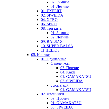
02. Зимние
01. Летние
01. EXPERT
02. SIWEIDA
04. XTRO
06. SPRO
08. Три кита
01. Зимние
02. Летние
09. BALSAX
10. SUPER BALSA
11.HELIOS
05. Крючки
01. Одинарные
С колечком
03. Прочие
04. Kaida
01. GAMAKATSU
02. SIWEIDA
с лопаткой
01. GAMAKATSU
02. Двойники
03. Прочие
01. GAMAKATSU
03. SIWEIDA