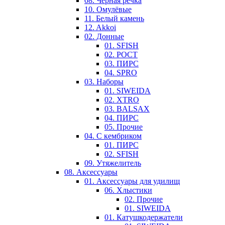
08. Черная речка
10. Омулёвые
11. Белый камень
12. Akkoi
02. Донные
01. SFISH
02. РОСТ
03. ПИРС
04. SPRO
03. Наборы
01. SIWEIDA
02. XTRO
03. BALSAX
04. ПИРС
05. Прочие
04. С кембриком
01. ПИРС
02. SFISH
09. Утяжелитель
08. Аксессуары
01. Аксессуары для удилищ
06. Хлыстики
02. Прочие
01. SIWEIDA
01. Катушкодержатели