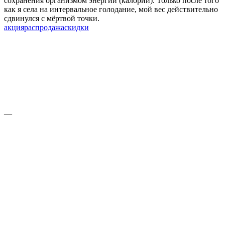
сохранения организмом энергии (калорий). Только после того
как я села на интервальное голодание, мой вес действительно
сдвинулся с мёртвой точки.
акция
распродажа
скидки
—