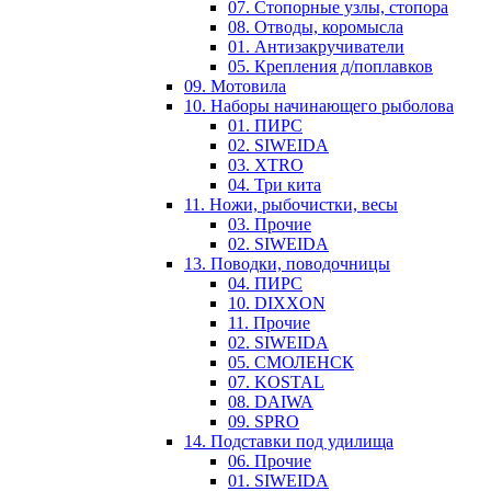
07. Стопорные узлы, стопора
08. Отводы, коромысла
01. Антизакручиватели
05. Крепления д/поплавков
09. Мотовила
10. Наборы начинающего рыболова
01. ПИРС
02. SIWEIDA
03. XTRO
04. Три кита
11. Ножи, рыбочистки, весы
03. Прочие
02. SIWEIDA
13. Поводки, поводочницы
04. ПИРС
10. DIXXON
11. Прочие
02. SIWEIDA
05. СМОЛЕНСК
07. KOSTAL
08. DAIWA
09. SPRO
14. Подставки под удилища
06. Прочие
01. SIWEIDA