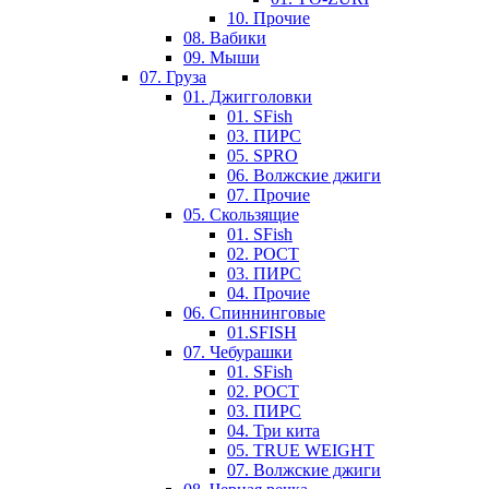
10. Прочие
08. Вабики
09. Мыши
07. Груза
01. Джигголовки
01. SFish
03. ПИРС
05. SPRO
06. Волжские джиги
07. Прочие
05. Скользящие
01. SFish
02. РОСТ
03. ПИРС
04. Прочие
06. Спиннинговые
01.SFISH
07. Чебурашки
01. SFish
02. РОСТ
03. ПИРС
04. Три кита
05. TRUE WEIGHT
07. Волжские джиги