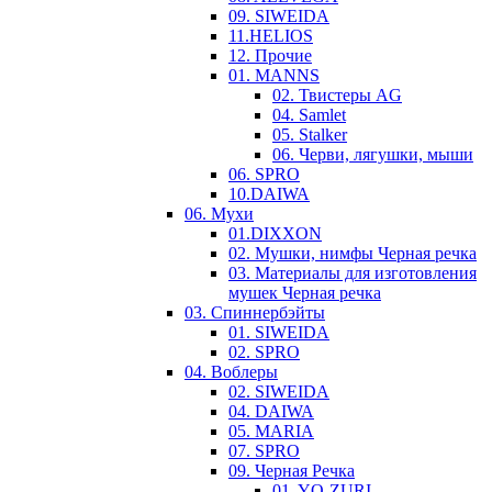
09. SIWEIDA
11.HELIOS
12. Прочие
01. MANNS
02. Твистеры AG
04. Samlet
05. Stalker
06. Черви, лягушки, мыши
06. SPRO
10.DAIWA
06. Мухи
01.DIXXON
02. Мушки, нимфы Черная речка
03. Материалы для изготовления
мушек Черная речка
03. Cпиннербэйты
01. SIWEIDA
02. SPRO
04. Воблеры
02. SIWEIDA
04. DAIWA
05. MARIA
07. SPRO
09. Черная Речка
01. YO-ZURI