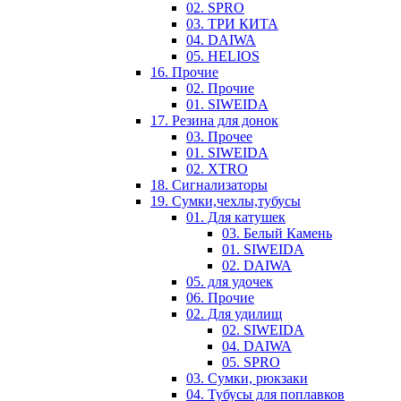
02. SPRO
03. ТРИ КИТА
04. DAIWA
05. HELIOS
16. Прочие
02. Прочие
01. SIWEIDA
17. Резина для донок
03. Прочее
01. SIWEIDA
02. XTRO
18. Сигнализаторы
19. Сумки,чехлы,тубусы
01. Для катушек
03. Белый Камень
01. SIWEIDA
02. DAIWA
05. для удочек
06. Прочие
02. Для удилищ
02. SIWEIDA
04. DAIWA
05. SPRO
03. Сумки, рюкзаки
04. Тубусы для поплавков