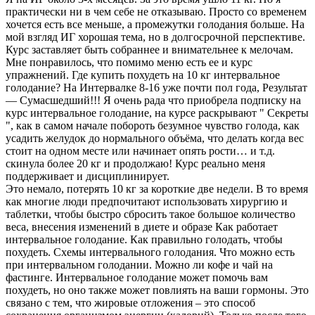
практически ни в чем себе не отказываю. Просто со временем
хочется есть все меньше, а промежутки голодания больше. На
мой взгляд ИГ хорошая тема, но в долгосрочной перспективе.
Курс заставляет быть собраннее и внимательнее к мелочам.
Мне понравилось, что помимо меню есть ее и курс
упражнений. Где купить похудеть на 10 кг интервальное
голодание? На Интервалке 8-16 уже почти пол года, Результат
— Сумасшедший!!! Я очень рада что приобрела подписку на
курс интервальное голодание, на курсе раскрывают " Секреты
", как в самом начале побороть безумное чувство голода, как
усадить желудок до нормального объёма, что делать когда вес
стоит на одном месте или начинает опять рости… и т.д.
скинула более 20 кг и продолжаю! Курс реально меня
поддерживает и дисциплинирует.
Это немало, потерять 10 кг за короткие две недели. В то время
как многие люди предпочитают использовать хирургию и
таблетки, чтобы быстро сбросить такое большое количество
веса, внесения изменений в диете и образе Как работает
интервальное голодание. Как правильно голодать, чтобы
похудеть. Схемы интервального голодания. Что можно есть
при интервальном голодании. Можно ли кофе и чай на
фастинге. Интервальное голодание может помочь вам
похудеть, но оно также может повлиять на ваши гормоны. Это
связано с тем, что жировые отложения – это способ