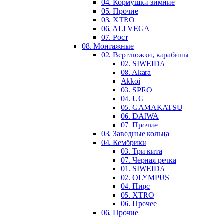
04. Кормушки зимние
05. Прочие
03. XTRO
06. ALLVEGA
07. Рост
08. Монтажные
02. Вертлюжки, карабины
02. SIWEIDA
08. Akara
Akkoi
03. SPRO
04. UG
05. GAMAKATSU
06. DAIWA
07. Прочие
03. Заводные кольца
04. Кембрики
03. Три кита
07. Черная речка
01. SIWEIDA
02. OLYMPUS
04. Пирс
05. XTRO
06. Прочее
06. Прочие