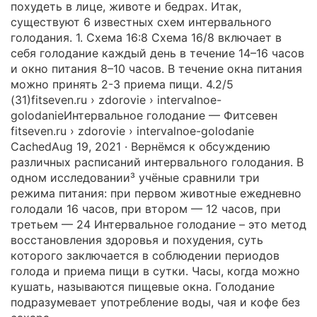
похудеть в лице, животе и бедрах. Итак,
существуют 6 известных схем интервального
голодания. 1. Схема 16:8 Схема 16/8 включает в
себя голодание каждый день в течение 14–16 часов
и окно питания 8–10 часов. В течение окна питания
можно принять 2-3 приема пищи. 4.2/5
(31)fitseven.ru › zdorovie › intervalnoe-
golodanieИнтервальное голодание — Фитсевен
fitseven.ru › zdorovie › intervalnoe-golodanie
CachedAug 19, 2021 · Вернёмся к обсуждению
различных расписаний интервального голодания. В
одном исследовании³ учёные сравнили три
режима питания: при первом животные ежедневно
голодали 16 часов, при втором — 12 часов, при
третьем — 24 Интервальное голодание – это метод
восстановления здоровья и похудения, суть
которого заключается в соблюдении периодов
голода и приема пищи в сутки. Часы, когда можно
кушать, называются пищевые окна. Голодание
подразумевает употребление воды, чая и кофе без