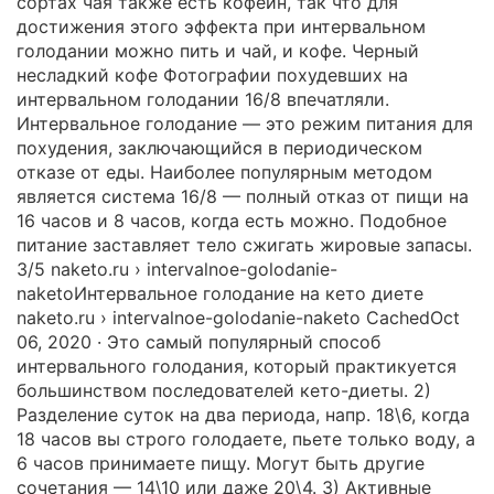
сортах чая также есть кофеин, так что для
достижения этого эффекта при интервальном
голодании можно пить и чай, и кофе. Черный
несладкий кофе Фотографии похудевших на
интервальном голодании 16/8 впечатляли.
Интервальное голодание — это режим питания для
похудения, заключающийся в периодическом
отказе от еды. Наиболее популярным методом
является система 16/8 — полный отказ от пищи на
16 часов и 8 часов, когда есть можно. Подобное
питание заставляет тело сжигать жировые запасы.
3/5 naketo.ru › intervalnoe-golodanie-
naketoИнтервальное голодание на кето диете
naketo.ru › intervalnoe-golodanie-naketo CachedOct
06, 2020 · Это самый популярный способ
интервального голодания, который практикуется
большинством последователей кето-диеты. 2)
Разделение суток на два периода, напр. 18\6, когда
18 часов вы строго голодаете, пьете только воду, а
6 часов принимаете пищу. Могут быть другие
сочетания — 14\10 или даже 20\4. 3) Активные