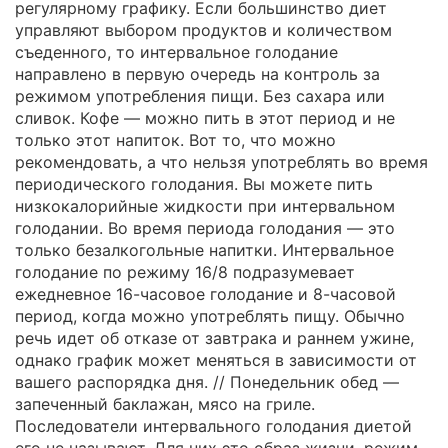
регулярному графику. Если большинство диет
управляют выбором продуктов и количеством
съеденного, то интервальное голодание
направлено в первую очередь на контроль за
режимом употребления пищи. Без сахара или
сливок. Кофе — можно пить в этот период и не
только этот напиток. Вот то, что можно
рекомендовать, а что нельзя употреблять во время
периодического голодания. Вы можете пить
низкокалорийные жидкости при интервальном
голодании. Во время периода голодания — это
только безалкогольные напитки. Интервальное
голодание по режиму 16/8 подразумевает
ежедневное 16-часовое голодание и 8-часовой
период, когда можно употреблять пищу. Обычно
речь идет об отказе от завтрака и раннем ужине,
однако график может меняться в зависимости от
вашего распорядка дня. // Понедельник обед —
запеченный баклажан, мясо на гриле.
Последователи интервального голодания диетой
его не называют. Для них это образ жизни, режим