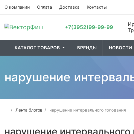
О компании
Оплата
Доставка
Контакты
Ир
+7(3952)99-99-99
Тр
КАТАЛОГ ТОВАРОВ
БРЕНДЫ
НОВОСТИ
01. Лодки и
02. Рыбалка
03. О
нарушение интерваль
принадлежности
Лента блогов
нарушение интервального голодания
нарушение интервального 