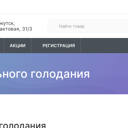
кутск,
актовая, 31/3
АКЦИИ
РЕГИСТРАЦИЯ
хота
04. Туризм
05. Одежда
ного голодания
голодания