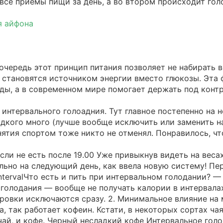
все приемы пищи за день, а во втором происходит гол
я айфона
очередь этот принцип питания позволяет не набирать 
 становятся источником энергии вместо глюкозы. Эта
ды, а в современном мире помогает держать под контр
интервального голоадния. Тут главное постепенно на 
дкого много (лучше вообще исключить или заменить на
нятия спортом тоже никто не отменял. Понравилось, чт
сли не есть после 19.00 Уже привыкнув видеть на веса
ально на следующий день, как ввела новую систему! Пер
i-intervalЧто есть и пить при интервальном голодании? — R
го голодания — вообще не получать калории в интерва
зировки исключаются сразу. 2. Минимальное влияние на
, так работает кофеин. Кстати, в некоторых сортах ча
чай, и кофе. Черный несладкий кофе Интервальное гол