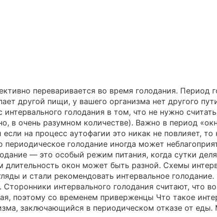
фективно переваривается во время голодания. Период г
упает другой пищи, у вашего организма нет другого пут
интервального голодания в том, что не нужно считать
, в очень разумном количестве). Важно в период «окна
если на процесс аутофагии это никак не повлияет, то
 периодическое голодание иногда может неблагоприят
одание — это особый режим питания, когда сутки делят
том длительность окон может быть разной. Схемы инте
гляды и стали рекомендовать интервальное голодание
в). Сторонники интервального голодания считают, что 
дая, поэтому со временем приверженцы Что такое инте
зма, заключающийся в периодическом отказе от еды. М