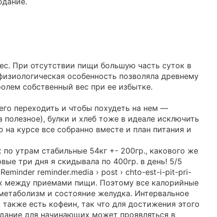
одание.
вес. При отсутствии пищи большую часть суток в
 физиологическая особенность позволяла древнему
олем собственный вес при ее избытке.
него переходить и чтобы похудеть на нем —
 полезное), булки и хлеб тоже в идеале исключить
о на курсе все собранно вместе и план питания и
х по утрам стабильные 54кг +- 200гр., какового же
вые три дня я скидывала по 400гр. в день! 5/5
eminder reminder.media › post › chto-est-i-pit-pri-
лах между приемами пищи. Поэтому все калорийные
 метаболизм и состояние желудка. Интервальное
я также есть кофеин, так что для достижения этого
одание для начинающих может проявляться в