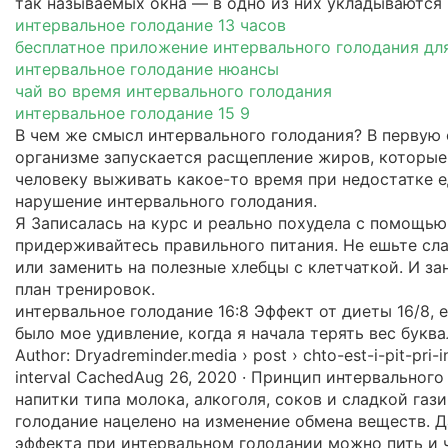
так называемых окна — в одно из них укладываются 
интервальное голодание 13 часов
бесплатное приложение интервального голодания дл
интервальное голодание нюансы
чай во время интервального голодания
интервальное голодание 15 9
В чем же смысл интервального голодания? В первую 
организме запускается расщепление жиров, которые
человеку выживать какое-то время при недостатке е
нарушение интервального голодания.
Я Записалась на курс и реально похудела с помощью 
придерживайтесь правильного питания. Не ешьте сла
или заменить на полезные хлебцы с клетчаткой. И за
план тренировок.
интервальное голодание 16:8 Эффект от диеты 16/8, е
было мое удивление, когда я начала терять вес букв
Author: Dryadreminder.media › post › chto-est-i-pit-pr
interval CachedAug 26, 2020 · Принцип интервально
напитки типа молока, алкоголя, соков и сладкой га
голодание нацелено на изменение обмена веществ. Да
эффекта при интервальном голодании можно пить и 