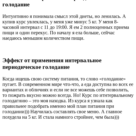
голодание
Интуитивно я понимала смысл этой диеты, но ленилась. А
купив курс увлеклась, у меня уже минус 5 кг. У меня 8-
часовой интервал с 11 до 19:00. Я ем 2 полноценных приема
пищи и один перекус. По началу я ела больше, сейчас
наедаюсь меньшим количеством пищи.
Эффект от применения интервальное
периодическое голодание
Когда ищешь свою систему питания, то слово «голодание»
пугает. В современном мире что-что, а еда доступна во всех ее
вариантах и обличиях и если не все можешь себе позволить,
то пожрать вкусно можно всегда. Но! Курс по итнтервальному
голодагнию – это моя находка. Из курса я узнала как
правильнее подобрать именно мой план питания при
голодании))) Научилась составлять свое меню. А главное
похудела на 5 кг. И стала намного стройнее, чем была)))