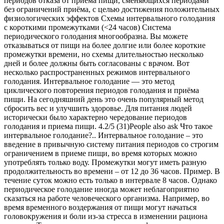
периодов отказа от приёма пищи, сменяющихся периодами
без ограничений приёма, с целью достижения положительных
физиологических эффектов Схемы интервального голодания
с короткими промежутками (<24 часов) Система
периодического голодания многообразна. Вы можете
отказываться от пищи на более долгие или более короткие
промежутки времени, но схемы длительностью несколько
дней и более должны быть согласованы с врачом. Вот
несколько распространенных режимов интервального
голодания. Интервальное голодание — это метод
циклического повторения периодов голодания и приёма
пищи. На сегодняшний день это очень популярный метод
сбросить вес и улучшить здоровье. Для питания людей
исторически было характерно чередование периодов
голодания и приема пищи. 4.2/5 (31)People also ask Что такое
интервальное голодание?.. Интервальное голодание – это
введение в привычную систему питания периодов со строгим
ограничением в приеме пищи, во время которых можно
употреблять только воду. Промежутки могут иметь разную
продолжительность во времени – от 12 до 36 часов. Пример. В
течение суток можно есть только в интервале 8 часов. Однако
периодическое голодание иногда может неблагоприятно
сказаться на работе человеческого организма. Например, во
время временного воздержания от пищи могут начаться
головокружения и боли из-за стресса в изменении рациона