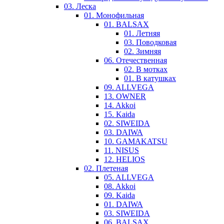
03. Леска
01. Монофильная
01. BALSAX
01. Летняя
03. Поводковая
02. Зимняя
06. Отечественная
02. В мотках
01. В катушках
09. ALLVEGA
13. OWNER
14. Akkoi
15. Kaida
02. SIWEIDA
03. DAIWA
10. GAMAKATSU
11. NISUS
12. HELIOS
02. Плетеная
05. ALLVEGA
08. Akkoi
09. Kaida
01. DAIWA
03. SIWEIDA
06. BALSAX