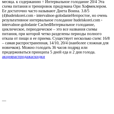
месяца. к содержанию ↑ Интервальное голодание 20/4 Эта
схема питания и тренировок придумана Ори Хофмеклером.
Ее достаточно часто называют Диета Воина. 3.8/5
(4)hudeiskorei.com › intervalnoe-golodanieНепростое, но очень
результативное интервальное голодание hudeiskorei.com ›
intervalnoe-golodanie CachedИнтервальное голодание,
циклическое, периодическое – это все названия схемы
питания, при которой четко разделены периоды полного
отказа от пищи и ее приема. Существует несколько схем: 16/8
– самая распространенная, 14/10, 20/4 (наиболее сложная для
новичков). Можно голодать 36 часов подряд или
придерживаться принципа 5 дней еда и 2 дня голода.
акция
распродажа
скидки
—