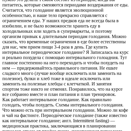
питаетесь, которые сменяются периодами воздержания от еды.
Считается, что голодание является эволюционной
особенностью, и наше тело прекрасно справляется с
ограничением еды. У наших предков еда не всегда была в
изобилии, и не было возможности хранить еду в
холодильниках или ходить в супермаркеты, и поэтому
организм привык к длительным периодам голодания. Можно
сказать, что временные ограничения в еде более естественны
для нас, чем прием пищи 3-4 раза в день. Где купить
интервальное периодическое голодание? Я Записалась на курс
и реально похудела с помощью интервального голоадния. Тут
главное постепенно на него переходить и чтобы похудеть на
нем — придерживайтесь правильного питания. Не ешьте
сладкого много (лучше вообще исключить или заменить на
полезное), булки и хлеб тоже в идеале исключить или
заменить на полезные хлебцы с клетчаткой. И занятия
спортом тоже никто не отменял. Понравилось, что на курсе
все собранно вместе и план питания и план тренировок.
Как работает интервальное голодание. Как правильно
голодать, чтобы похудеть. Схемы интервального голодания.
Что можно есть при интервальном голодании. Можно ли кофе
и чай на фастинге. Периоди́ческое голода́ние (также известно
как интервальное голодание; англ. Intermittent fasting) —
медицинская практика, заключающаяся в планировании