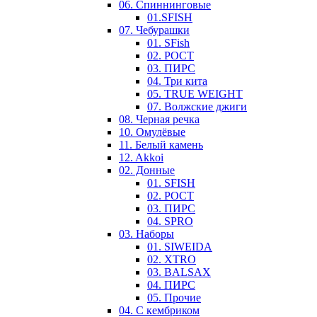
06. Спиннинговые
01.SFISH
07. Чебурашки
01. SFish
02. РОСТ
03. ПИРС
04. Три кита
05. TRUE WEIGHT
07. Волжские джиги
08. Черная речка
10. Омулёвые
11. Белый камень
12. Akkoi
02. Донные
01. SFISH
02. РОСТ
03. ПИРС
04. SPRO
03. Наборы
01. SIWEIDA
02. XTRO
03. BALSAX
04. ПИРС
05. Прочие
04. С кембриком