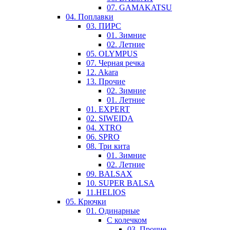
07. GAMAKATSU
04. Поплавки
03. ПИРС
01. Зимние
02. Летние
05. OLYMPUS
07. Черная речка
12. Akara
13. Прочие
02. Зимние
01. Летние
01. EXPERT
02. SIWEIDA
04. XTRO
06. SPRO
08. Три кита
01. Зимние
02. Летние
09. BALSAX
10. SUPER BALSA
11.HELIOS
05. Крючки
01. Одинарные
С колечком
03. Прочие