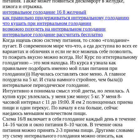
питания. Также может появиться дискомфорт в желудке,
изжога и отрыжка.
интервальное голодание 16 8 желчный
как правильно придерживаться интервальному голоданию
что кушать при интервальном голодании
возможно похудеть на интервальном голодании
интервальное голодание рассчитать бесплатно
Когда ищешь свою систему питания, то слово «голодание»
пугает. В современном мире что-что, а еда доступна во всех ее
вариантах и обличиях и если не все можешь себе позволить,
то пожрать вкусно можно всегда. Но! Курс по итнтервальному
голодагнию – это моя находка. Из курса я узнала как
правильнее подобрать именно мой план питания при
голодании))) Научилась составлять свое меню. А главное
похудела на 5 кг. И стала намного стройнее, чем была)))
интервальное периодическое голодание.
Интуитивно я понимала смысл этой диеты, но ленилась. А
купив курс увлеклась, у меня уже минус 5 кг. У меня 8-
часовой интервал с 11 до 19:00. Я ем 2 полноценных приема
пищи и один перекус. По началу я ела больше, сейчас
наедаюсь меньшим количеством пищи.
Схема 16/8 включает в себя голодание каждый день в течение
14–16 часов и окно питания 8–10 часов. В течение окна
питания можно принять 2-3 приема пищи. Другими словами
эту схему интервального голодания можно описать, как