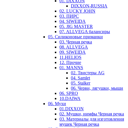
01. DIXXON
DIXXON-RUSSIA
02. LUCKY JOHN
03. ПИРС
04. SIWEIDA
05. JIG MASTER
07. ALLVEGA балансиры
05. Силиконовые приманки
03. Черная речка
08. ALLVEGA
09. SIWEIDA
11.HELIOS
12. Прочие
01. MANNS
02. Твистеры AG
04. Samlet
05. Stalker
06. Черви, лягушки, мыши
06. SPRO
10.DAIWA
06. Мухи
01.DIXXON
02. Мушки, нимфы Черная речка
03. Материалы для изготовления
мушек Черная речка