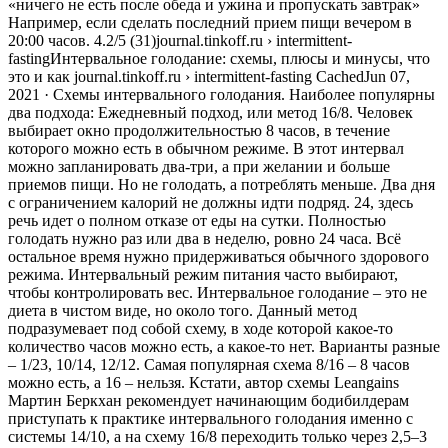
«ничего не есть после обеда и ужина и пропускать завтрак»
Например, если сделать последний прием пищи вечером в
20:00 часов. 4.2/5 (31)journal.tinkoff.ru › intermittent-
fastingИнтервальное голодание: схемы, плюсы и минусы, что
это и как journal.tinkoff.ru › intermittent-fasting CachedJun 07,
2021 · Схемы интервального голодания. Наиболее популярны
два подхода: Ежедневный подход, или метод 16/8. Человек
выбирает окно продолжительностью 8 часов, в течение
которого можно есть в обычном режиме. В этот интервал
можно запланировать два-три, а при желании и больше
приемов пищи. Но не голодать, а потреблять меньше. Два дня
с ограничением калорий не должны идти подряд. 24, здесь
речь идет о полном отказе от еды на сутки. Полностью
голодать нужно раз или два в неделю, ровно 24 часа. Всё
остальное время нужно придерживаться обычного здорового
режима. Интервальный режим питания часто выбирают,
чтобы контролировать вес. Интервальное голодание – это не
диета в чистом виде, но около того. Данный метод
подразумевает под собой схему, в ходе которой какое-то
количество часов можно есть, а какое-то нет. Варианты разные
– 1/23, 10/14, 12/12. Самая популярная схема 8/16 – 8 часов
можно есть, а 16 – нельзя. Кстати, автор схемы Leangains
Мартин Беркхан рекомендует начинающим бодибилдерам
приступать к практике интервального голодания именно с
системы 14/10, а на схему 16/8 переходить только через 2,5–3