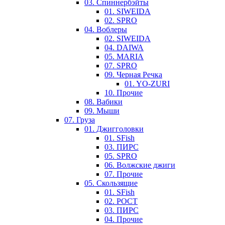
03. Cпиннербэйты
01. SIWEIDA
02. SPRO
04. Воблеры
02. SIWEIDA
04. DAIWA
05. MARIA
07. SPRO
09. Черная Речка
01. YO-ZURI
10. Прочие
08. Вабики
09. Мыши
07. Груза
01. Джигголовки
01. SFish
03. ПИРС
05. SPRO
06. Волжские джиги
07. Прочие
05. Скользящие
01. SFish
02. РОСТ
03. ПИРС
04. Прочие