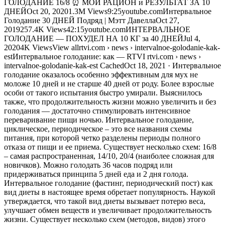
ГОЛОДАНИЕ 16/8 ⏰ МОЙ РАЦИОН и РЕЗУЛЬТАТ ЗА 10
ДНЕЙOct 20, 20201.3M Views9:25youtube.comИнтервальное
Голодание 30 ДНЕЙ Подряд | Мэтт ДавеллаOct 27,
2019257.4K Views42:15youtube.comИНТЕРВАЛЬНОЕ
ГОЛОДАНИЕ — ПОХУДЕЛ НА 10 КГ за 40 ДНЕЙJul 4,
20204K ViewsView allrtvi.com › news › intervalnoe-golodanie-kak-
estИнтервальное голодание: как — RTVI rtvi.com › news ›
intervalnoe-golodanie-kak-est CachedOct 18, 2021 · Интервальное
голодание оказалось особенно эффективным для мух не
моложе 10 дней и не старше 40 дней от роду. Более взрослые
особи от такого испытания быстро умирали. Выяснилось
также, что продолжительность жизни можно увеличить и без
голодания — достаточно стимулировать интенсивное
переваривание пищи ночью. Интервальное голодание,
циклическое, периодическое – это все названия схемы
питания, при которой четко разделены периоды полного
отказа от пищи и ее приема. Существует несколько схем: 16/8
– самая распространенная, 14/10, 20/4 (наиболее сложная для
новичков). Можно голодать 36 часов подряд или
придерживаться принципа 5 дней еда и 2 дня голода.
Интервальное голодание (фастинг, периодический пост) как
вид диеты в настоящее время обретает популярность. Наукой
утверждается, что такой вид диеты вызывает потерю веса,
улучшает обмен веществ и увеличивает продолжительность
жизни. Существует несколько схем (методов, видов) этого