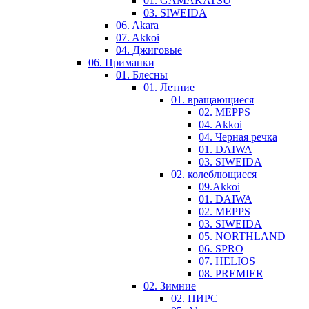
01. GAMAKATSU
03. SIWEIDA
06. Akara
07. Akkoi
04. Джиговые
06. Приманки
01. Блесны
01. Летние
01. вращающиеся
02. MEPPS
04. Akkoi
04. Черная речка
01. DAIWA
03. SIWEIDA
02. колеблющиеся
09.Akkoi
01. DAIWA
02. MEPPS
03. SIWEIDA
05. NORTHLAND
06. SPRO
07. HELIOS
08. PREMIER
02. Зимние
02. ПИРС