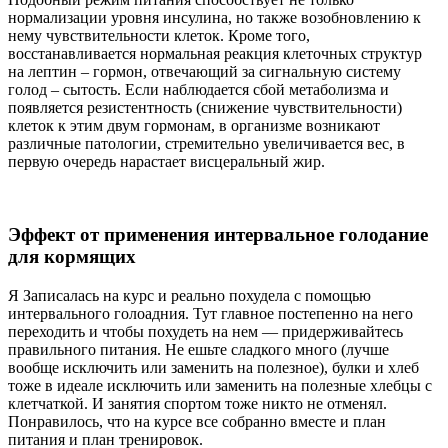
нормализации уровня инсулина, но также возобновлению к
нему чувствительности клеток. Кроме того,
восстанавливается нормальная реакция клеточных структур
на лептин – гормон, отвечающий за сигнальную систему
голод – сытость. Если наблюдается сбой метаболизма и
появляется резистентность (снижение чувствительности)
клеток к этим двум гормонам, в организме возникают
различные патологии, стремительно увеличивается вес, в
первую очередь нарастает висцеральный жир.
Эффект от применения интервальное голодание
для кормящих
Я Записалась на курс и реально похудела с помощью
интервального голоадния. Тут главное постепенно на него
переходить и чтобы похудеть на нем — придерживайтесь
правильного питания. Не ешьте сладкого много (лучше
вообще исключить или заменить на полезное), булки и хлеб
тоже в идеале исключить или заменить на полезные хлебцы с
клетчаткой. И занятия спортом тоже никто не отменял.
Понравилось, что на курсе все собранно вместе и план
питания и план тренировок.