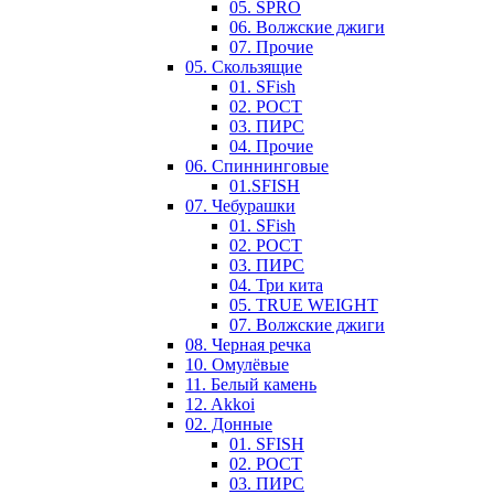
05. SPRO
06. Волжские джиги
07. Прочие
05. Скользящие
01. SFish
02. РОСТ
03. ПИРС
04. Прочие
06. Спиннинговые
01.SFISH
07. Чебурашки
01. SFish
02. РОСТ
03. ПИРС
04. Три кита
05. TRUE WEIGHT
07. Волжские джиги
08. Черная речка
10. Омулёвые
11. Белый камень
12. Akkoi
02. Донные
01. SFISH
02. РОСТ
03. ПИРС