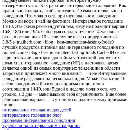
подразумевает четкие периоды, в которые нужно
воздерживаться от Как работает интервальное голодание. Как
правильно голодать, чтобы похудеть. Схемы интервального
голодания. Что можно есть при интервальном голодании.
Можно ли кофе и чай на фастинге. Интервальное голодание
14/10. Эта схема рекомендуется тем, кому не подходит вариант
16/8, 18/6 или 19/5. Соблюдая голод в течение 14-часового
окна, в оставшиеся 10 часов лучше всего придерживаться
3.8/5 (4)ru.iherb.com › blog › best-intermittent-fasting-foods9
лучших продуктов питания для интервального голодания по
ru.iherb.com › blog › best-intermittent-fasting-foods CachedИз всех
вариантов диет, которые достойны устроенной вокруг них
шумихи, интервальное голодание (ИГ) в настоящее время
является одной из самых популярных тенденций в области
здоровья и привлекает много внимания — и не Интервальное
голодание разделяют на несколько видов. Может быть или 16
часов голодания и 8 часов для приема пищи, или в
соотношении 14/10, или 5 дней в неделю можно есть что
угодно, а 2 дня — максимально себя ограничивать. Еще более
радикальный вариант — суточное голодание между приемами
пищи.
интервальное голодание для детей
интервальное голодание блог
проблемы интервального голодания
худеют ли на интервальном голодании