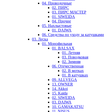
04. Проводочные
02. ПИРС
03. ПИРС МАСТЕР
01. SIWEIDA
04. Прочие
05. Нахлыстовые
01. DAIWA
06. Средства по уходу за катушками
03. Леска
01. Монофильная
01. BALSAX
01. Летняя
03. Поводковая
02. Зимняя
06. Отечественная
02. В мотках
01. В катушках
09. ALLVEGA
13. OWNER
14. Akkoi
15. Kaida
02. SIWEIDA
03. DAIWA
10. GAMAKATSU
11. NISUS