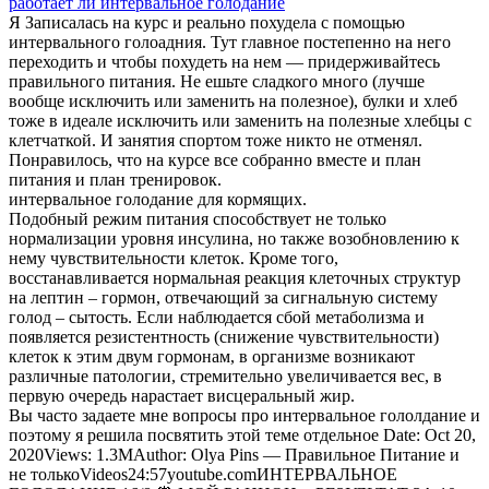
работает ли интервальное голодание
Я Записалась на курс и реально похудела с помощью
интервального голоадния. Тут главное постепенно на него
переходить и чтобы похудеть на нем — придерживайтесь
правильного питания. Не ешьте сладкого много (лучше
вообще исключить или заменить на полезное), булки и хлеб
тоже в идеале исключить или заменить на полезные хлебцы с
клетчаткой. И занятия спортом тоже никто не отменял.
Понравилось, что на курсе все собранно вместе и план
питания и план тренировок.
интервальное голодание для кормящих.
Подобный режим питания способствует не только
нормализации уровня инсулина, но также возобновлению к
нему чувствительности клеток. Кроме того,
восстанавливается нормальная реакция клеточных структур
на лептин – гормон, отвечающий за сигнальную систему
голод – сытость. Если наблюдается сбой метаболизма и
появляется резистентность (снижение чувствительности)
клеток к этим двум гормонам, в организме возникают
различные патологии, стремительно увеличивается вес, в
первую очередь нарастает висцеральный жир.
Вы часто задаете мне вопросы про интервальное гололдание и
поэтому я решила посвятить этой теме отдельное Date: Oct 20,
2020Views: 1.3MAuthor: Olya Pins — Правильное Питание и
не толькоVideos24:57youtube.comИНТЕРВАЛЬНОЕ