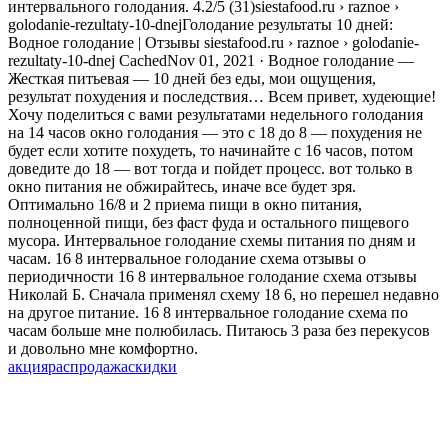
интервального голодания. 4.2/5 (31)siestafood.ru › raznoe ›
golodanie-rezultaty-10-dnejГолодание результаты 10 дней:
Водное голодание | Отзывы siestafood.ru › raznoe › golodanie-
rezultaty-10-dnej CachedNov 01, 2021 · Водное голодание —
Жесткая питьевая — 10 дней без еды, мои ощущения,
результат похудения и последствия… Всем привет, худеющие!
Хочу поделиться с вами результатами недельного голодания
на 14 часов окно голодания — это с 18 до 8 — похудения не
будет если хотите похудеть, то начинайте с 16 часов, потом
доведите до 18 — вот тогда и пойдет процесс. вот только в
окно питания не обжирайтесь, иначе все будет зря.
Оптимально 16/8 и 2 приема пищи в окно питания,
полноценной пищи, без фаст фуда и остального пищевого
мусора. Интервальное голодание схемы питания по дням и
часам. 16 8 интервальное голодание схема отзывы о
периодичности 16 8 интервальное голодание схема отзывы
Николай Б. Сначала применял схему 18 6, но перешел недавно
на другое питание. 16 8 интервальное голодание схема по
часам больше мне полюбилась. Питаюсь 3 раза без перекусов
и довольно мне комфортно.
акция
распродажа
скидки