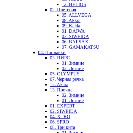
12. HELIOS
02. Плетеная
05. ALLVEGA
08. Akkoi
09. Kaida
01. DAIWA
03. SIWEIDA
06. BALSAX
07. GAMAKATSU
04. Поплавки
03. ПИРС
01. Зимние
02. Летние
05. OLYMPUS
07. Черная речка
12. Akara
13. Прочие
02. Зимние
01. Летние
01. EXPERT
02. SIWEIDA
04. XTRO
06. SPRO
08. Три кита
01. Зимние