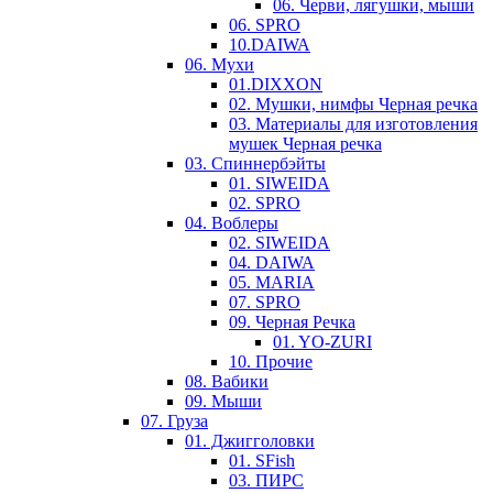
06. Черви, лягушки, мыши
06. SPRO
10.DAIWA
06. Мухи
01.DIXXON
02. Мушки, нимфы Черная речка
03. Материалы для изготовления
мушек Черная речка
03. Cпиннербэйты
01. SIWEIDA
02. SPRO
04. Воблеры
02. SIWEIDA
04. DAIWA
05. MARIA
07. SPRO
09. Черная Речка
01. YO-ZURI
10. Прочие
08. Вабики
09. Мыши
07. Груза
01. Джигголовки
01. SFish
03. ПИРС