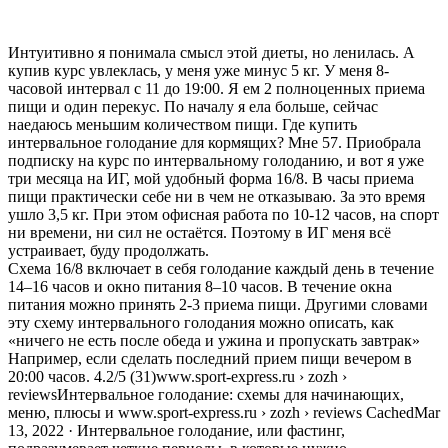
Интуитивно я понимала смысл этой диеты, но ленилась. А
купив курс увлеклась, у меня уже минус 5 кг. У меня 8-
часовой интервал с 11 до 19:00. Я ем 2 полноценных приема
пищи и один перекус. По началу я ела больше, сейчас
наедаюсь меньшим количеством пищи. Где купить
интервальное голодание для кормящих? Мне 57. Приобрала
подписку на курс по интервальному голоданию, и вот я уже
три месяца на ИГ, мой удобный форма 16/8. В часы приема
пищи практически себе ни в чем не отказываю. За это время
ушло 3,5 кг. При этом офисная работа по 10-12 часов, на спорт
ни времени, ни сил не остаётся. Поэтому в ИГ меня всё
устраивает, буду продолжать.
Схема 16/8 включает в себя голодание каждый день в течение
14–16 часов и окно питания 8–10 часов. В течение окна
питания можно принять 2-3 приема пищи. Другими словами
эту схему интервального голодания можно описать, как
«ничего не есть после обеда и ужина и пропускать завтрак»
Например, если сделать последний прием пищи вечером в
20:00 часов. 4.2/5 (31)www.sport-express.ru › zozh ›
reviewsИнтервальное голодание: схемы для начинающих,
меню, плюсы и www.sport-express.ru › zozh › reviews CachedMar
13, 2022 · Интервальное голодание, или фастинг,