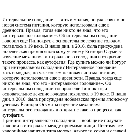
Интервальное голодание — хоть и модная, но уже совсем не
новая система питания, которую использовали еще в
древности. Правда, тогда еще никто не знал, что это
«интервальное голодание». Об интервальном голодании
говорил еще Гиппократ, а основательное лечение голодом
появилось в 19 веке. В наши дни, в 2016, была присуждена
нобелевская премия японскому ученому Ёсинори Осуми за
изучение механизма интервального голодания и открытие
такого процесса, как аутофагия. Где купить можно ли йогурт
при интервальном голодании? Интервальное голодание —
хоть и модная, но уже совсем не новая система питания,
которую использовали еще в древности. Правда, тогда еще
никто не знал, что это «интервальное голодание». Об
интервальном голодании говорил еще Гиппократ, а
основательное лечение голодом появилось в 19 веке. В наши
дни, в 2016, была присуждена нобелевская премия японскому
ученому Ёсинори Осуми за изучение механизма
интервального голодания и открытие такого процесса, как
аутофагия.
Принцип интервального голодания — вообще не получать
калории в интервалах между приемами пищи. Поэтому все
калорийные напитки типа молока, алкоголя, соков и сладкой