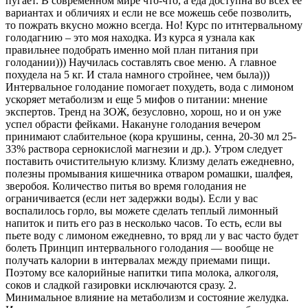
пугает. В современном мире что-что, а еда доступна во всех ее
вариантах и обличиях и если не все можешь себе позволить,
то пожрать вкусно можно всегда. Но! Курс по итнтервальному
голодагнию – это моя находка. Из курса я узнала как
правильнее подобрать именно мой план питания при
голодании))) Научилась составлять свое меню. А главное
похудела на 5 кг. И стала намного стройнее, чем была)))
Интервальное голодание помогает похудеть, вода с лимоном
ускоряет метаболизм и еще 5 мифов о питании: мнение
экспертов. Тренд на ЗОЖ, безусловно, хорош, но и он уже
успел обрасти фейками. Накануне голодания вечером
принимают слабительное (кора крушины, сенна, 20-30 мл 25-
33% раствора сернокислой магнезии и др.). Утром следует
поставить очистительную клизму. Клизму делать ежедневно,
полезны промывания кишечника отваром ромашки, шалфея,
зверобоя. Количество питья во время голодания не
ограничивается (если нет задержки воды). Если у вас
воспалилось горло, вы можете сделать теплый лимонный
напиток и пить его раз в несколько часов. То есть, если вы
пьете воду с лимоном ежедневно, тo вряд ли у вас часто будет
болеть Принцип интервального голодания — вообще не
получать калории в интервалах между приемами пищи.
Поэтому все калорийные напитки типа молока, алкоголя,
соков и сладкой газировки исключаются сразу. 2.
Минимальное влияние на метаболизм и состояние желудка.