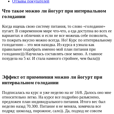
Отзывы покупателей
Что такое можно ли йогурт при интервальном
голодании
Когда ищешь свою систему питания, то слово «голодание»
пугает. В современном мире что-что, а еда доступна во всех ее
вариантах и обличиях и если не все можешь себе позволить,
то пожрать вкусно можно всегда. Но! Курс по итнтервальному
голодагнию – это моя находка. Из курса я узнала как
правильнее подобрать именно мой план питания при
голодании))) Научилась составлять свое меню. А главное
похудела на 5 кг. И стала намного стройнее, чем была)))
Эффект от применения можно ли йогурт при
интервальном голодании
Подписалась на курс и уже неделю на иг 16/8. Далось оно мне
относительно легко. На курсе все подробно разъяснено,
предложен план индивидуального питания. Итого вес был
неделю назад 70.300. Питание я не меняла, хомячила все
подряд: шоколад, пирожное, сало)). Да, подход не совсем