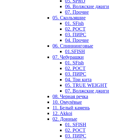
05. SPRO
06. Волжские джиги
07. Прочие
05. Скользящие
01. SFish
02. РОСТ
03. ПИРС
04. Прочие
06. Спиннинговые
01.SFISH
07. Чебурашки
01. SFish
02. РОСТ
03. ПИРС
04. Три кита
05. TRUE WEIGHT
07. Волжские джиги
08. Черная речка
10. Омулёвые
11. Белый камень
12. Akkoi
02. Донные
01. SFISH
02. РОСТ
03. ПИРС