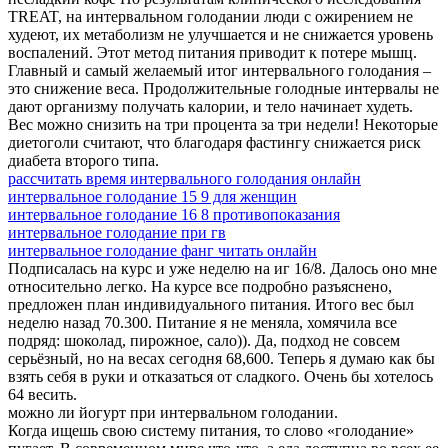
TREAT, на интервальном голодании люди с ожирением не
худеют, их метаболизм не улучшается и не снижается уровень
воспалений. Этот метод питания приводит к потере мышц.
Главный и самый желаемый итог интервального голодания –
это снижение веса. Продолжительные голодные интервалы не
дают организму получать калории, и тело начинает худеть.
Вес можно снизить на три процента за три недели! Некоторые
диетоголи считают, что благодаря фастингу снижается риск
диабета второго типа.
рассчитать время интервального голодания онлайн
интервальное голодание 15 9 для женщин
интервальное голодание 16 8 противопоказания
интервальное голодание при гв
интервальное голодание фанг читать онлайн
Подписалась на курс и уже неделю на иг 16/8. Далось оно мне
относительно легко. На курсе все подробно разъяснено,
предложен план индивидуального питания. Итого вес был
неделю назад 70.300. Питание я не меняла, хомячила все
подряд: шоколад, пирожное, сало)). Да, подход не совсем
серьёзный, но на весах сегодня 68,600. Теперь я думаю как бы
взять себя в руки и отказаться от сладкого. Очень бы хотелось
64 весить.
можно ли йогурт при интервальном голодании.
Когда ищешь свою систему питания, то слово «голодание»