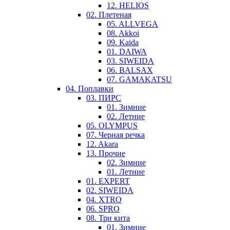
12. HELIOS
02. Плетеная
05. ALLVEGA
08. Akkoi
09. Kaida
01. DAIWA
03. SIWEIDA
06. BALSAX
07. GAMAKATSU
04. Поплавки
03. ПИРС
01. Зимние
02. Летние
05. OLYMPUS
07. Черная речка
12. Akara
13. Прочие
02. Зимние
01. Летние
01. EXPERT
02. SIWEIDA
04. XTRO
06. SPRO
08. Три кита
01. Зимние