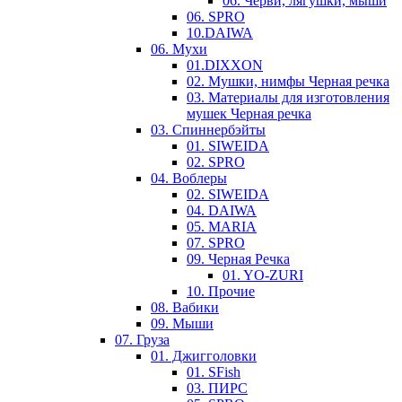
06. Черви, лягушки, мыши
06. SPRO
10.DAIWA
06. Мухи
01.DIXXON
02. Мушки, нимфы Черная речка
03. Материалы для изготовления
мушек Черная речка
03. Cпиннербэйты
01. SIWEIDA
02. SPRO
04. Воблеры
02. SIWEIDA
04. DAIWA
05. MARIA
07. SPRO
09. Черная Речка
01. YO-ZURI
10. Прочие
08. Вабики
09. Мыши
07. Груза
01. Джигголовки
01. SFish
03. ПИРС