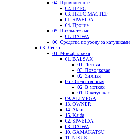
04. Проводочные
02. ПИРС
03. ПИРС МАСТЕР
01. SIWEIDA
04. Прочие
05. Нахлыстовые
01. DAIWA
06. Средства по уходу за катушками
03. Леска
01. Монофильная
01. BALSAX
01. Летняя
03. Поводковая
02. Зимняя
06. Отечественная
02. В мотках
01. В катушках
09. ALLVEGA
13. OWNER
14. Akkoi
15. Kaida
02. SIWEIDA
03. DAIWA
10. GAMAKATSU
11. NISUS