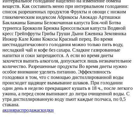
Интервальное голодание нацелено на изменение обмена
веществ. Как составить меню при интервальном голодании:
список разрешенных продуктов Фрукты и овощи с низким
гликемическим индексом Абрикосы Авокадо Артишоки
Баклажаны Бананы Белокочанная капуста Бок-чой Ботва
турнепса Брокколи Брюква Брюссельская капуста Водяной
кресс Грейпфруты Грибы Груши Дыни Ежевика Земляника
Инжир Кале Киви Кокосы Красный перец. Во время
шестнадцатичасового голодания можно только пить воду,
несладкий чай и кофе без сахара. Сладкие газированные
напитки и соки запрещаются. А если во время диеты
захочется выпить алкоголя, допускается лишь незначительное
количество. Разрешенные продукты Во время диеты нужно
особое внимание уделить питанию. Эффективность
голодовки в том, что с помощью дистиллированной воды
происходит щадящее вымывание шлаков. При голодании
один день в неделю прекращают кушать в 18 ч., после легкого
ужина, а перед сном выпивают до литра очищенной воды. С
утра дистиллированную воду пьют каждые полчаса, по 0,5
стакана.
акция
распродажа
скидки