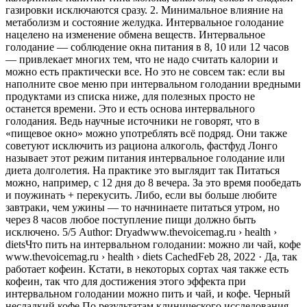
газировки исключаются сразу. 2. Минимальное влияние на
метаболизм и состояние желудка. Интервальное голодание
нацелено на изменение обмена веществ. Интервальное
голодание — соблюдение окна питания в 8, 10 или 12 часов
— привлекает многих тем, что не надо считать калории и
можно есть практически все. Но это не совсем так: если вы
наполните свое меню при интервальном голодании вредными
продуктами из списка ниже, для полезных просто не
останется времени. Это и есть основа интервального
голодания. Ведь научные источники не говорят, что в
«пищевое окно» можно употреблять всё подряд. Они также
советуют исключить из рациона алкоголь, фастфуд Лонго
называет этот режим питания интервальное голодание или
диета долголетия. На практике это выглядит так Питаться
можно, например, с 12 дня до 8 вечера. За это время пообедать
и поужинать + перекусить. Либо, если вы больше любите
завтраки, чем ужины — то начнинаете питаться утром, но
через 8 часов любое поступление пищи должно быть
исключено. 5/5 Author: Dryadwww.thevoicemag.ru › health ›
dietsЧто пить на интервальном голодании: можно ли чай, кофе
www.thevoicemag.ru › health › diets CachedFeb 28, 2022 · Да, так
работает кофеин. Кстати, в некоторых сортах чая также есть
кофеин, так что для достижения этого эффекта при
интервальном голодании можно пить и чай, и кофе. Черный
несладкий кофе По результатам клинического исследования