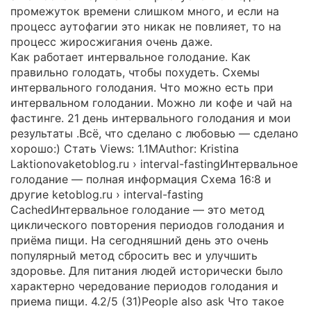
промежуток времени слишком много, и если на
процесс аутофагии это никак не повлияет, то на
процесс жиросжигания очень даже.
Как работает интервальное голодание. Как
правильно голодать, чтобы похудеть. Схемы
интервального голодания. Что можно есть при
интервальном голодании. Можно ли кофе и чай на
фастинге. 21 день интервального голодания и мои
результаты ️.Всё, что сделано с любовью — сделано
хорошо:) Стать Views: 1.1MAuthor: Kristina
Laktionovaketoblog.ru › interval-fastingИнтервальное
голодание — полная информация Схема 16:8 и
другие ketoblog.ru › interval-fasting
CachedИнтервальное голодание — это метод
циклического повторения периодов голодания и
приёма пищи. На сегодняшний день это очень
популярный метод сбросить вес и улучшить
здоровье. Для питания людей исторически было
характерно чередование периодов голодания и
приема пищи. 4.2/5 (31)People also ask Что такое