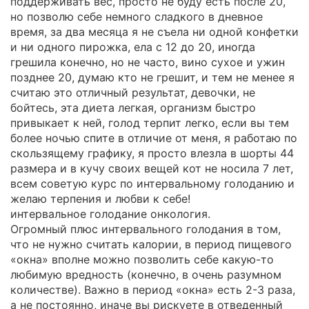
поддерживать вес, просто не буду есть после 20,
но позволю себе немного сладкого в дневное
время, за два месяца я не съела ни одной конфетки
и ни одного пирожка, ела с 12 до 20, иногда
грешила конечно, но не часто, вино сухое и ужин
позднее 20, думаю кто не грешит, и тем не менее я
считаю это отличный результат, девочки, не
бойтесь, эта диета легкая, организм быстро
привыкает к ней, голод терпит легко, если вы тем
более ночью спите в отличие от меня, я работаю по
скользящему графику, я просто влезла в шорты 44
размера и в кучу своих вещей кот не носила 7 лет,
всем советую курс по интервальному голоданию и
желаю терпения и любви к себе!
интервальное голодание онкология.
Огромный плюс интервального голодания в том,
что не нужно считать калории, в период пищевого
«окна» вполне можно позволить себе какую-то
любимую вредность (конечно, в очень разумном
количестве). Важно в период «окна» есть 2-3 раза,
а не постоянно, иначе вы рискуете в отведенный