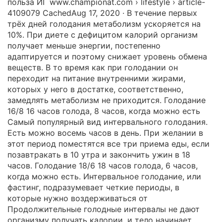
польза ИГ www.championat.com › lifestyle › article-
4109079 CachedAug 17, 2020 · В течение первых
трёх дней голодания метаболизм ускоряется на
10%. При диете с дефицитом калорий организм
получает меньше энергии, постепенно
адаптируется и поэтому снижает уровень обмена
веществ. В то время как при голодании он
переходит на питание внутренними жирами,
которых у него в достатке, соответственно,
замедлять метаболизм не приходится. Голодание
16/8 16 часов голода, 8 часов, когда можно есть
Самый популярный вид интервального голодания.
Есть можно восемь часов в день. При желании в
этот период поместятся все три приема еды, если
позавтракать в 10 утра и закончить ужин в 18
часов. Голодание 18/6 18 часов голода, 6 часов,
когда можно есть. Интервальное голодание, или
фастинг, подразумевает четкие периоды, в
которые нужно воздерживаться от
Продолжительные голодные интервалы не дают
организму получать калории, и тело начинает