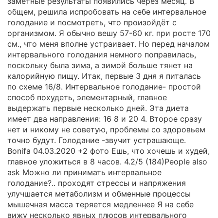
заметные результаты появились через месяц. В
общем, решила испробовать на себе интервальное
голодание и посмотреть, что произойдёт с
организмом. Я обычно вешу 57-60 кг. при росте 170
см., что меня вполне устраивает. Но перед началом
интервального голодания немного поправилась,
поскольку была зима, а зимой больше тянет на
калорийную пищу. Итак, первые 3 дня я питалась
по схеме 16/8. Интервальное голодание- простой
способ похудеть, элементарный, главное
выдержать первые несколько дней. Эта диета
имеет два направления: 16 8 и 20 4. Второе сразу
нет и никому не советую, проблемы со здоровьем
точно будут. Голодание -звучит устрашающе.
Bonifa 04.03.2020 +2 фото Ешь, что хочешь и худей,
главное уложиться в 8 часов. 4.2/5 (184)People also
ask Можно ли принимать интервальное
голодание?.. проходят стрессы и напряжения
улучшается метаболизм и обменные процессы
мышечная масса теряется медленнее Я на себе
вижу несколько явных плюсов интервального