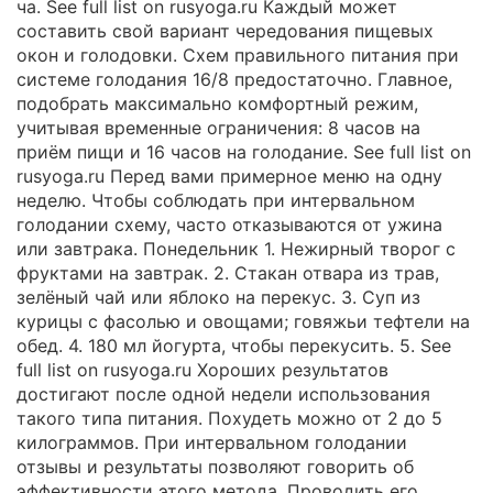
ча. See full list on rusyoga.ru Каждый может
составить свой вариант чередования пищевых
окон и голодовки. Схем правильного питания при
системе голодания 16/8 предостаточно. Главное,
подобрать максимально комфортный режим,
учитывая временные ограничения: 8 часов на
приём пищи и 16 часов на голодание. See full list on
rusyoga.ru Перед вами примерное меню на одну
неделю. Чтобы соблюдать при интервальном
голодании схему, часто отказываются от ужина
или завтрака. Понедельник 1. Нежирный творог с
фруктами на завтрак. 2. Стакан отвара из трав,
зелёный чай или яблоко на перекус. 3. Суп из
курицы с фасолью и овощами; говяжьи тефтели на
обед. 4. 180 мл йогурта, чтобы перекусить. 5. See
full list on rusyoga.ru Хороших результатов
достигают после одной недели использования
такого типа питания. Похудеть можно от 2 до 5
килограммов. При интервальном голодании
отзывы и результаты позволяют говорить об
эффективности этого метода. Проводить его