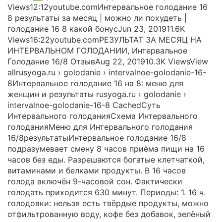
Views12:12youtube.comИнтервальное голодание 16
8 результаты за месяц | можно ли похудеть |
голодание 16 8 какой бонусJun 23, 201911.6K
Views16:22youtube.comРЕЗУЛЬТАТ ЗА МЕСЯЦ НА
ИНТЕРВАЛЬНОМ ГОЛОДАНИИ, Интервальное
Голодание 16/8 ОтзывAug 22, 201910.3K ViewsView
allrusyoga.ru › golodanie › intervalnoe-golodanie-16-
8Интервальное голодание 16 на 8: меню для
женщин и результаты rusyoga.ru › golodanie ›
intervalnoe-golodanie-16-8 CachedСуть
Интервального голоданияСхема Интервального
голоданияМеню для Интервального голодания
16/8результатыИнтервальное голодание 16/8
подразумевает смену 8 часов приёма пищи на 16
часов без еды. Разрешаются богатые клетчаткой,
витаминами и белками продукты. В 16 часов
голода включён 9-часовой сон. Фактически
голодать приходится 630 минут. Периоды: 1. 16 ч.
голодовки: нельзя есть твёрдые продукты, можно
отфильтрованную воду, кофе без добавок, зелёный