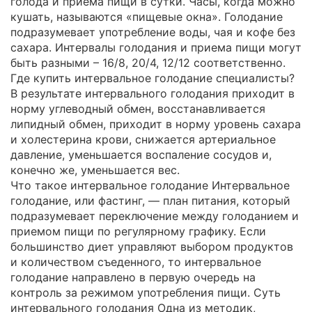
голода и приема пищи в сутки. Часы, когда можно
кушать, называются «пищевые окна». Голодание
подразумевает употребление воды, чая и кофе без
сахара. Интервалы голодания и приема пищи могут
быть разными – 16/8, 20/4, 12/12 соответственно.
Где купить интервальное голодание специалисты?
В результате интервального голодания приходит в
норму углеводный обмен, восстанавливается
липидный обмен, приходит в норму уровень сахара
и холестерина крови, снижается артериальное
давление, уменьшается воспаление сосудов и,
конечно же, уменьшается вес.
Что такое интервальное голодание Интервальное
голодание, или фастинг, — план питания, который
подразумевает переключение между голоданием и
приемом пищи по регулярному графику. Если
большинство диет управляют выбором продуктов
и количеством съеденного, то интервальное
голодание направлено в первую очередь на
контроль за режимом употребления пищи. Суть
интервального голодания Одна из методик,