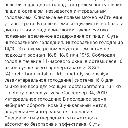
позволяющая держать под контролем поступление
пищи в организм, называется интервальным
голоданием. Описание ее пользы можно найти еще
у Гиппократа. В наше время специалисты в области
диетологии и эндокринологии также считают
полезным временное воздержание от пищи. Суть
интервального голодания. Интервальное голодание
14/10. Эта схема рекомендуется тем, кому не
подходит вариант 16/8, 18/6 или 19/5. Соблюдая
голод в течение 14-часового окна, в оставшиеся 10
часов лучше всего придерживаться 3.8/5
(4)doctorbormental.ru › kb › metody-snizheniya-
vesaИнтервальное голодание| система 16 8 для
снижение веса для женщин doctorbormental.ru › kb
› metody-snizheniya-vesa CachedSep 04, 2019 ·
Интервальное голодание В последнее время
набирает обороты новый уникальный метод
похудения — интервальное голодание.
Специалисты утверждают, что методика
абсолютно безопасна и эффективна. Суть