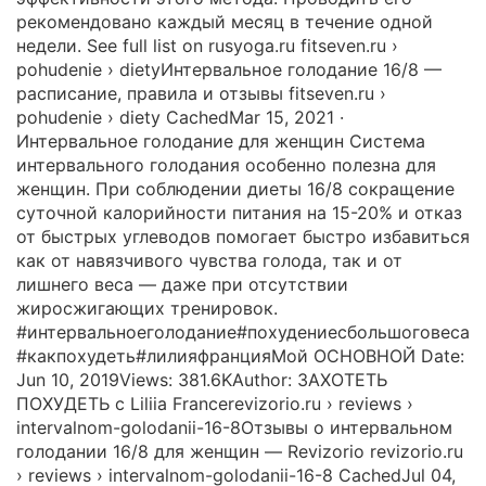
рекомендовано каждый месяц в течение одной
недели. See full list on rusyoga.ru fitseven.ru ›
pohudenie › dietyИнтервальное голодание 16/8 —
расписание, правила и отзывы fitseven.ru ›
pohudenie › diety CachedMar 15, 2021 ·
Интервальное голодание для женщин Система
интервального голодания особенно полезна для
женщин. При соблюдении диеты 16/8 сокращение
суточной калорийности питания на 15-20% и отказ
от быстрых углеводов помогает быстро избавиться
как от навязчивого чувства голода, так и от
лишнего веса — даже при отсутствии
жиросжигающих тренировок.
#интервальноеголодание#похудениесбольшоговеса
#какпохудеть#лилияфранцияМой ОСНОВНОЙ Date:
Jun 10, 2019Views: 381.6KAuthor: ЗАХОТЕТЬ
ПОХУДЕТЬ с Liliia Francerevizorio.ru › reviews ›
intervalnom-golodanii-16-8Отзывы о интервальном
голодании 16/8 для женщин — Revizorio revizorio.ru
› reviews › intervalnom-golodanii-16-8 CachedJul 04,