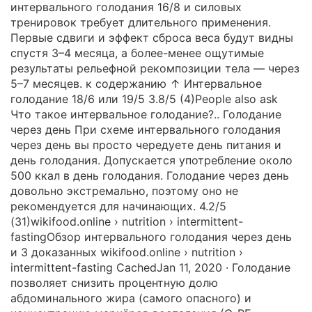
интервального голодания 16/8 и силовых
тренировок требует длительного применения.
Первые сдвиги и эффект сброса веса будут видны
спустя 3–4 месяца, а более-менее ощутимые
результаты рельефной рекомпозиции тела — через
5–7 месяцев. к содержанию ↑ Интервальное
голодание 18/6 или 19/5 3.8/5 (4)People also ask
Что такое интервальное голодание?.. Голодание
через день При схеме интервального голодания
через день вы просто чередуете день питания и
день голодания. Допускается употребление около
500 ккал в день голодания. Голодание через день
довольно экстремально, поэтому оно не
рекомендуется для начинающих. 4.2/5
(31)wikifood.online › nutrition › intermittent-
fastingОбзор интервального голодания через день
и 3 доказанных wikifood.online › nutrition ›
intermittent-fasting CachedJan 11, 2020 · Голодание
позволяет снизить процентную долю
абдоминального жира (самого опасного) и