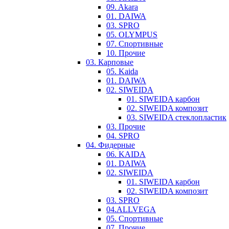
09. Akara
01. DAIWA
03. SPRO
05. OLYMPUS
07. Спортивные
10. Прочие
03. Карповые
05. Kaida
01. DAIWA
02. SIWEIDA
01. SIWEIDA карбон
02. SIWEIDA композит
03. SIWEIDA стеклопластик
03. Прочие
04. SPRO
04. Фидерные
06. KAIDA
01. DAIWA
02. SIWEIDA
01. SIWEIDA карбон
02. SIWEIDA композит
03. SPRO
04.ALLVEGA
05. Спортивные
07. Прочие