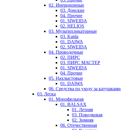
02. Инерционные
03. Донские
04. Прочие
01. SIWEIDA
02. HELIOS
03. Мультипликаторные
03. Kaida
01. DAIWA
02. SIWEIDA
04. Проводочные
02. ПИРС
03. ПИРС МАСТЕР
01. SIWEIDA
04. Прочие
05. Нахлыстовые
01. DAIWA
06. Средства по уходу за катушками
03. Леска
01. Монофильная
01. BALSAX
01. Летняя
03. Поводковая
02. Зимняя
06. Отечественная