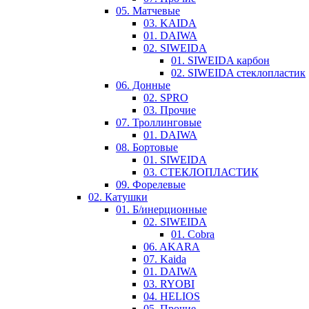
05. Матчевые
03. KAIDA
01. DAIWA
02. SIWEIDA
01. SIWEIDA карбон
02. SIWEIDA стеклопластик
06. Донные
02. SPRO
03. Прочие
07. Троллинговые
01. DAIWA
08. Бортовые
01. SIWEIDA
03. СТЕКЛОПЛАСТИК
09. Форелевые
02. Катушки
01. Б/инерционные
02. SIWEIDA
01. Cobra
06. AKARA
07. Kaida
01. DAIWA
03. RYOBI
04. HELIOS
05. Прочие