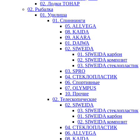
02. Лодки ТОНАР
02. Рыбалка
01. Удилища
01. Спиннинги
05. ALLVEGA
08. KAIDA
09. AKARA
01. DAIWA
02. SIWEIDA
01. SIWEIDA карбон
02. SIWEIDA композит
03. SIWEIDA стеклопластик
03. SPRO
04. СТЕКЛОПЛАСТИК
06. Спортивные
07. OLYMPUS
10. Прочие
02. Телескопические
02. SIWEIDA
03. SIWEIDA стеклопластик
01. SIWEIDA карбон
02. SIWEIDA композит
04. СТЕКЛОПЛАСТИК
06. ALLVEGA
08. KAIDA