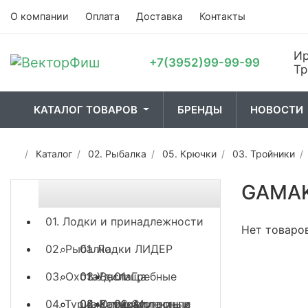
О компании
Оплата
Доставка
Контакты
Ир
+7(3952)99-99-99
Тр
КАТАЛОГ ТОВАРОВ
БРЕНДЫ
НОВОСТИ
Каталог
02. Рыбалка
05. Крючки
03. Тройники
01. Лодки и
02. Рыбалка
03. О
принадлежности
GAMA
01. Лодки и принадлежности
Нет товаро
02. Рыбалка
01. Лодки ЛИДЕР
03. Охота
03. Весла
01. Удилища
01. Гребные
04. Туризм
04. Ремкомплекты и
02. Катушки
05. Оптика
02. Моторные
01. Спиннинги