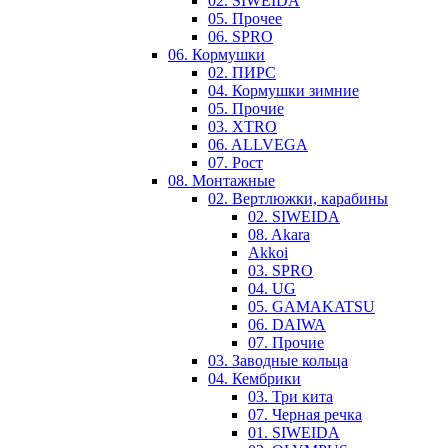
02. SIWEIDA
05. Прочее
06. SPRO
06. Кормушки
02. ПИРС
04. Кормушки зимние
05. Прочие
03. XTRO
06. ALLVEGA
07. Рост
08. Монтажные
02. Вертлюжки, карабины
02. SIWEIDA
08. Akara
Akkoi
03. SPRO
04. UG
05. GAMAKATSU
06. DAIWA
07. Прочие
03. Заводные кольца
04. Кембрики
03. Три кита
07. Черная речка
01. SIWEIDA