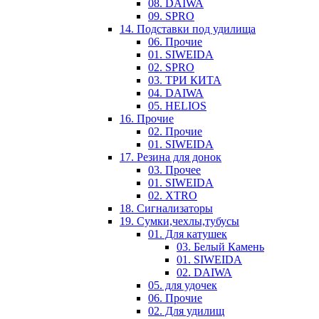
08. DAIWA
09. SPRO
14. Подставки под удилища
06. Прочие
01. SIWEIDA
02. SPRO
03. ТРИ КИТА
04. DAIWA
05. HELIOS
16. Прочие
02. Прочие
01. SIWEIDA
17. Резина для донок
03. Прочее
01. SIWEIDA
02. XTRO
18. Сигнализаторы
19. Сумки,чехлы,тубусы
01. Для катушек
03. Белый Камень
01. SIWEIDA
02. DAIWA
05. для удочек
06. Прочие
02. Для удилищ