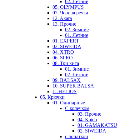
02. Летние
05. OLYMPUS
07. Черная речка
12. Akara
13. Прочие
02. Зимние
01. Летние
01. EXPERT
02. SIWEIDA
04. XTRO
06. SPRO
08. Три кита
01. Зимние
02. Летние
09. BALSAX
10. SUPER BALSA
11.HELIOS
05. Крючки
01. Одинарные
С колечком
03. Прочие
04. Kaida
01. GAMAKATSU
02. SIWEIDA
с лопаткой