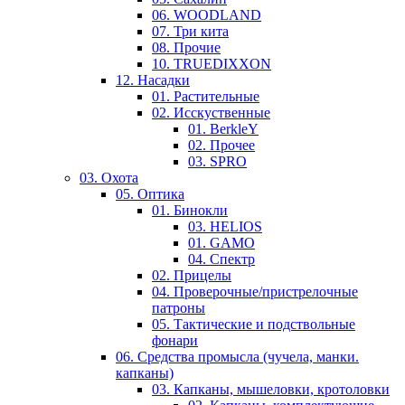
06. WOODLAND
07. Три кита
08. Прочие
10. TRUEDIXXON
12. Насадки
01. Растительные
02. Исскуственные
01. BerkleY
02. Прочее
03. SPRO
03. Охота
05. Оптика
01. Бинокли
03. HELIOS
01. GAMO
04. Спектр
02. Прицелы
04. Проверочные/пристрелочные
патроны
05. Тактические и подствольные
фонари
06. Средства промысла (чучела, манки.
капканы)
03. Капканы, мышеловки, кротоловки