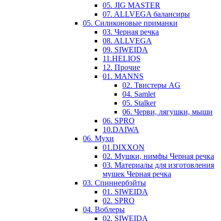
05. JIG MASTER
07. ALLVEGA балансиры
05. Силиконовые приманки
03. Черная речка
08. ALLVEGA
09. SIWEIDA
11.HELIOS
12. Прочие
01. MANNS
02. Твистеры AG
04. Samlet
05. Stalker
06. Черви, лягушки, мыши
06. SPRO
10.DAIWA
06. Мухи
01.DIXXON
02. Мушки, нимфы Черная речка
03. Материалы для изготовления
мушек Черная речка
03. Cпиннербэйты
01. SIWEIDA
02. SPRO
04. Воблеры
02. SIWEIDA