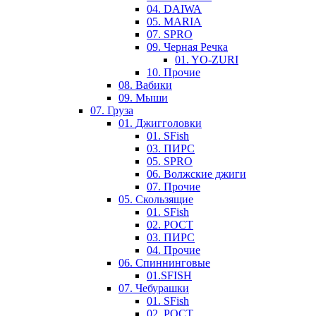
04. DAIWA
05. MARIA
07. SPRO
09. Черная Речка
01. YO-ZURI
10. Прочие
08. Вабики
09. Мыши
07. Груза
01. Джигголовки
01. SFish
03. ПИРС
05. SPRO
06. Волжские джиги
07. Прочие
05. Скользящие
01. SFish
02. РОСТ
03. ПИРС
04. Прочие
06. Спиннинговые
01.SFISH
07. Чебурашки
01. SFish
02. РОСТ