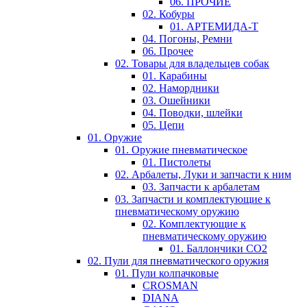
06. ПРОЧИЕ
02. Кобуры
01. АРТЕМИДА-Т
04. Погоны, Ремни
06. Прочее
02. Товары для владельцев собак
01. Карабины
02. Намордники
03. Ошейники
04. Поводки, шлейки
05. Цепи
01. Оружие
01. Оружие пневматическое
01. Пистолеты
02. Арбалеты, Луки и запчасти к ним
03. Запчасти к арбалетам
03. Запчасти и комплектующие к
пневматическому оружию
02. Комплектующие к
пневматическому оружию
01. Баллончики СО2
02. Пули для пневматического оружия
01. Пули колпачковые
CROSMAN
DIANA