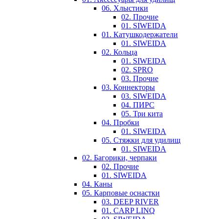
06. Хлыстики
02. Прочие
01. SIWEIDA
01. Катушкодержатели
01. SIWEIDA
02. Кольца
01. SIWEIDA
02. SPRO
03. Прочие
03. Коннекторы
03. SIWEIDA
04. ПИРС
05. Три кита
04. Пробки
01. SIWEIDA
05. Стяжки для удилищ
01. SIWEIDA
02. Багорики, черпаки
02. Прочие
01. SIWEIDA
04. Каны
05. Карповые оснастки
03. DEEP RIVER
01. CARP LINQ