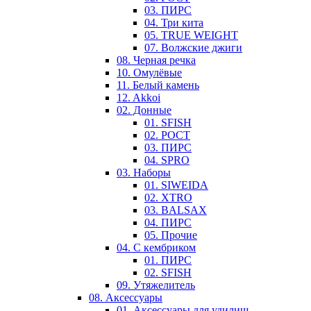
03. ПИРС
04. Три кита
05. TRUE WEIGHT
07. Волжские джиги
08. Черная речка
10. Омулёвые
11. Белый камень
12. Akkoi
02. Донные
01. SFISH
02. РОСТ
03. ПИРС
04. SPRO
03. Наборы
01. SIWEIDA
02. XTRO
03. BALSAX
04. ПИРС
05. Прочие
04. С кембриком
01. ПИРС
02. SFISH
09. Утяжелитель
08. Аксессуары
01. Аксессуары для удилищ