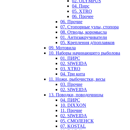
02. OLYMPUS
04. Пирс
05. XTRO
06. Прочее
06. Прочие
07. Стопорные узлы, стопора
08. Отводы, коромысла
01. Антизакручиватели
05. Крепления д/поплавков
09. Мотовила
10. Наборы начинающего рыболова
01. ПИРС
02. SIWEIDA
03. XTRO
04. Три кита
11. Ножи, рыбочистки, весы
03. Прочие
02. SIWEIDA
13. Поводки, поводочницы
04. ПИРС
10. DIXXON
11. Прочие
02. SIWEIDA
05. СМОЛЕНСК
07. KOSTAL