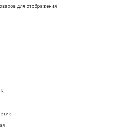
оваров для отображения
ИК
астик
ая