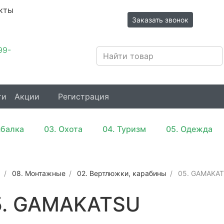
кты
Заказать звонок
Иркутск,
99-
Трактовая,
31/3
ти
Акции
Регистрация
ыбалка
03. Охота
04. Туризм
05. Одежда
ы
08. Монтажные
02. Вертлюжки, карабины
05. GAMAKA
5. GAMAKATSU