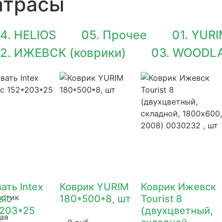
атрасы
4. HELIOS
05. Прочее
01. YUR
2. ИЖЕВСК (коврики)
03. WOODLA
ИК
ать Intex
Коврик YURIM
Коврик Ижевск
астик
sic
180*500*8, шт
Tourist 8
*203*25
(двухцветный,
ая