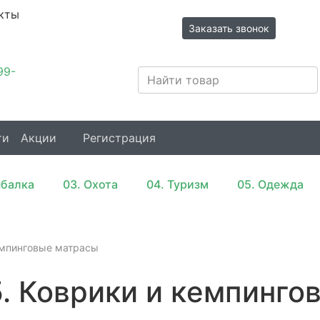
кты
Заказать звонок
Иркутск,
99-
Трактовая,
31/3
ти
Акции
Регистрация
ыбалка
03. Охота
04. Туризм
05. Одежда
eмпинговые матрасы
. Коврики и кeмпинго