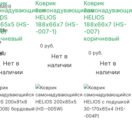
рик
Коврик
Коврик
MIER
онадувающийся
самонадувающийся
самонадувающи
IOS
HELIOS
HELIOS
С
65х5 (HS-
188х66х7 (HS-
188х66х7 (HS-
ели
ДЪ
5B)
-007-1)
-007)
ичневый
коричневый
я
-
0 руб.
уб.
0 руб.
SU
а
-
Нет в
Нет в
Нет в
наличии
-
наличии
наличии
овые
овые
и
и