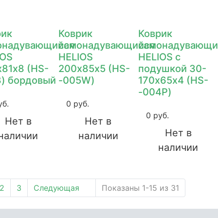
рик
Коврик
Коврик
онадувающийся
самонадувающийся
самонадувающи
IOS
HELIOS
HELIOS с
81х8 (HS-
200х85х5 (HS-
подушкой 30-
8) бордовый
-005W)
170х65х4 (HS-
-004P)
уб.
0 руб.
0 руб.
Нет в
Нет в
Нет в
наличии
наличии
наличии
2
3
Следующая
Показаны 1-15 из 31