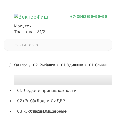
+7(3952)99-99-99
Иркутск,
Трактовая 31/3
Каталог
02. Рыбалка
01. Удилища
01. Спиннинги
01. Лодки и принадлежности
02. Рыбалка
01. Лодки ЛИДЕР
03. Охота
03. Весла
01. Удилища
01. Гребные