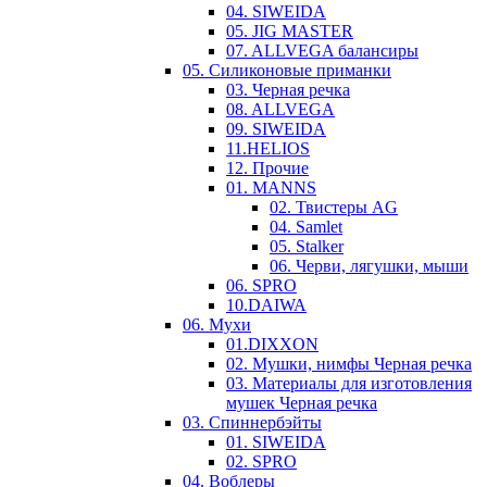
04. SIWEIDA
05. JIG MASTER
07. ALLVEGA балансиры
05. Силиконовые приманки
03. Черная речка
08. ALLVEGA
09. SIWEIDA
11.HELIOS
12. Прочие
01. MANNS
02. Твистеры AG
04. Samlet
05. Stalker
06. Черви, лягушки, мыши
06. SPRO
10.DAIWA
06. Мухи
01.DIXXON
02. Мушки, нимфы Черная речка
03. Материалы для изготовления
мушек Черная речка
03. Cпиннербэйты
01. SIWEIDA
02. SPRO
04. Воблеры