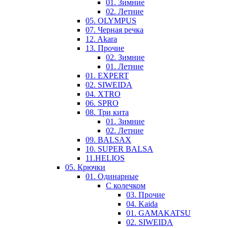
01. Зимние
02. Летние
05. OLYMPUS
07. Черная речка
12. Akara
13. Прочие
02. Зимние
01. Летние
01. EXPERT
02. SIWEIDA
04. XTRO
06. SPRO
08. Три кита
01. Зимние
02. Летние
09. BALSAX
10. SUPER BALSA
11.HELIOS
05. Крючки
01. Одинарные
С колечком
03. Прочие
04. Kaida
01. GAMAKATSU
02. SIWEIDA