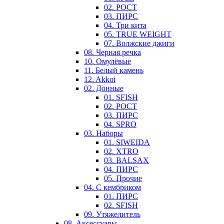
02. РОСТ
03. ПИРС
04. Три кита
05. TRUE WEIGHT
07. Волжские джиги
08. Черная речка
10. Омулёвые
11. Белый камень
12. Akkoi
02. Донные
01. SFISH
02. РОСТ
03. ПИРС
04. SPRO
03. Наборы
01. SIWEIDA
02. XTRO
03. BALSAX
04. ПИРС
05. Прочие
04. С кембриком
01. ПИРС
02. SFISH
09. Утяжелитель
08. Аксессуары