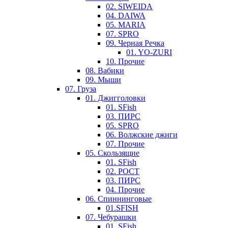
02. SIWEIDA
04. DAIWA
05. MARIA
07. SPRO
09. Черная Речка
01. YO-ZURI
10. Прочие
08. Вабики
09. Мыши
07. Груза
01. Джигголовки
01. SFish
03. ПИРС
05. SPRO
06. Волжские джиги
07. Прочие
05. Скользящие
01. SFish
02. РОСТ
03. ПИРС
04. Прочие
06. Спиннинговые
01.SFISH
07. Чебурашки
01. SFish