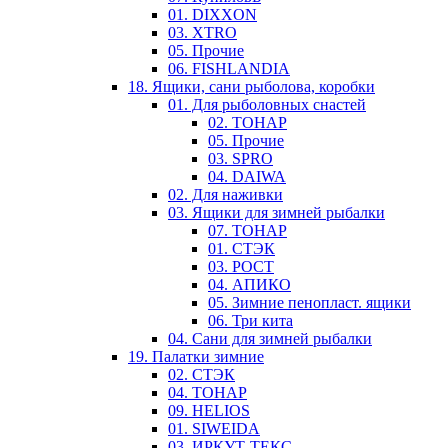
01. DIXXON
03. XTRO
05. Прочие
06. FISHLANDIA
18. Ящики, сани рыболова, коробки
01. Для рыболовных снастей
02. ТОНАР
05. Прочие
03. SPRO
04. DAIWA
02. Для наживки
03. Ящики для зимней рыбалки
07. ТОНАР
01. СТЭК
03. РОСТ
04. АПИКО
05. Зимние пенопласт. ящики
06. Три кита
04. Сани для зимней рыбалки
19. Палатки зимние
02. СТЭК
04. ТОНАР
09. HELIOS
01. SIWEIDA
03. ИРКУТ-ТЕКС