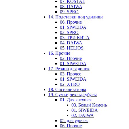
07. KOSTAL
08. DAIWA
09. SPRO
14. Подставки под удилища
06. Прочие
01. SIWEIDA
02. SPRO
03. ТРИ КИТА
04. DAIWA
05. HELIOS
16. Прочие
02. Прочие
01. SIWEIDA
17. Резина для донок
03. Прочее
01. SIWEIDA
02. XTRO
18. Сигнализаторы
19. Сумки,чехлы,тубусы
01. Для катушек
03. Белый Камень
01. SIWEIDA
02. DAIWA
05. для удочек
06. Прочие