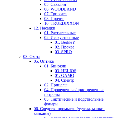
05. Сахалин
06. WOODLAND
07. Три кита
08. Прочие
10. TRUEDIXXON
12. Насадки
01. Растительные
02. Исскуственные
01. BerkleY
02. Прочее
03. SPRO
03. Охота
05. Оптика
01. Бинокли
03. HELIOS
01. GAMO
04. Спектр
02. Прицелы
04. Проверочные/пристрелочные
патроны
05. Тактические и подствольные
фонари
06. Средства промысла (чучела, манки.
капканы)