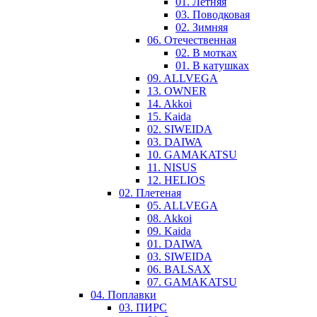
01. Летняя
03. Поводковая
02. Зимняя
06. Отечественная
02. В мотках
01. В катушках
09. ALLVEGA
13. OWNER
14. Akkoi
15. Kaida
02. SIWEIDA
03. DAIWA
10. GAMAKATSU
11. NISUS
12. HELIOS
02. Плетеная
05. ALLVEGA
08. Akkoi
09. Kaida
01. DAIWA
03. SIWEIDA
06. BALSAX
07. GAMAKATSU
04. Поплавки
03. ПИРС