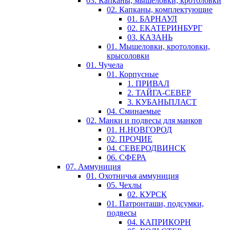
03. Капканы, мышеловки, кротоловки
02. Капканы, комплектующие
01. БАРНАУЛ
02. ЕКАТЕРИНБУРГ
03. КАЗАНЬ
01. Мышеловки, кротоловки,
крысоловки
01. Чучела
01. Корпусные
1. ПРИВАЛ
2. ТАЙГА-СЕВЕР
3. КУБАНЬПЛАСТ
04. Сминаемые
02. Манки и подвесы для манков
01. Н.НОВГОРОД
02. ПРОЧИЕ
04. СЕВЕРОДВИНСК
06. СФЕРА
07. Аммуниция
01. Охотничья аммуниция
05. Чехлы
02. КУРСК
01. Патронташи, подсумки,
подвесы
04. КАПРИКОРН