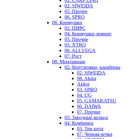
01. CARP LINQ
02. SIWEIDA
05. Прочее
06. SPRO
06. Кормушки
02. ПИРС
04. Кормушки зимние
05. Прочие
03. XTRO
06. ALLVEGA
07. Рост
08. Монтажные
02. Вертлюжки, карабины
02. SIWEIDA
08. Akara
Akkoi
03. SPRO
04. UG
05. GAMAKATSU
06. DAIWA
07. Прочие
03. Заводные кольца
04. Кембрики
03. Три кита
07. Черная речка