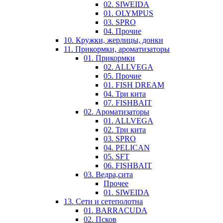
02. SIWEIDA
01. OLYMPUS
03. SPRO
04. Прочие
10. Кружки, жерлицы, донки
11. Прикормки, ароматизаторы
01. Прикормки
02. ALLVEGA
05. Прочие
01. FISH DREAM
04. Три кита
07. FISHBAIT
02. Ароматизаторы
01. ALLVEGA
02. Три кита
03. SPRO
04. PELICAN
05. SFT
06. FISHBAIT
03. Ведра,сита
Прочее
01. SIWEIDA
13. Сети и сетеполотна
01. BARRACUDA
02. Псков