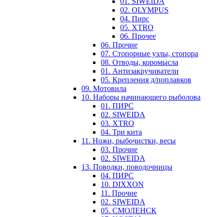
01. SIWEIDA
02. OLYMPUS
04. Пирс
05. XTRO
06. Прочее
06. Прочие
07. Стопорные узлы, стопора
08. Отводы, коромысла
01. Антизакручиватели
05. Крепления д/поплавков
09. Мотовила
10. Наборы начинающего рыболова
01. ПИРС
02. SIWEIDA
03. XTRO
04. Три кита
11. Ножи, рыбочистки, весы
03. Прочие
02. SIWEIDA
13. Поводки, поводочницы
04. ПИРС
10. DIXXON
11. Прочие
02. SIWEIDA
05. СМОЛЕНСК