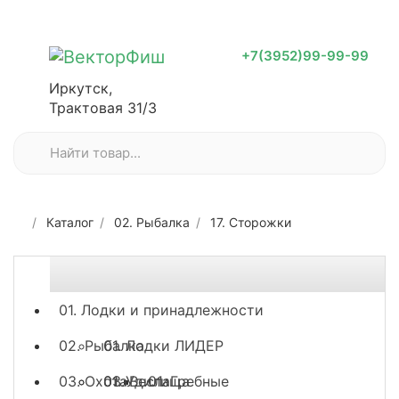
+7(3952)99-99-99
Иркутск,
Трактовая 31/3
Каталог
02. Рыбалка
17. Сторожки
01. Лодки и принадлежности
02. Рыбалка
01. Лодки ЛИДЕР
03. Охота
03. Весла
01. Удилища
01. Гребные