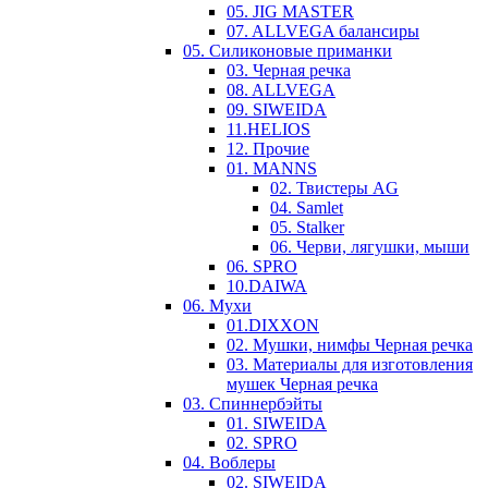
05. JIG MASTER
07. ALLVEGA балансиры
05. Силиконовые приманки
03. Черная речка
08. ALLVEGA
09. SIWEIDA
11.HELIOS
12. Прочие
01. MANNS
02. Твистеры AG
04. Samlet
05. Stalker
06. Черви, лягушки, мыши
06. SPRO
10.DAIWA
06. Мухи
01.DIXXON
02. Мушки, нимфы Черная речка
03. Материалы для изготовления
мушек Черная речка
03. Cпиннербэйты
01. SIWEIDA
02. SPRO
04. Воблеры
02. SIWEIDA