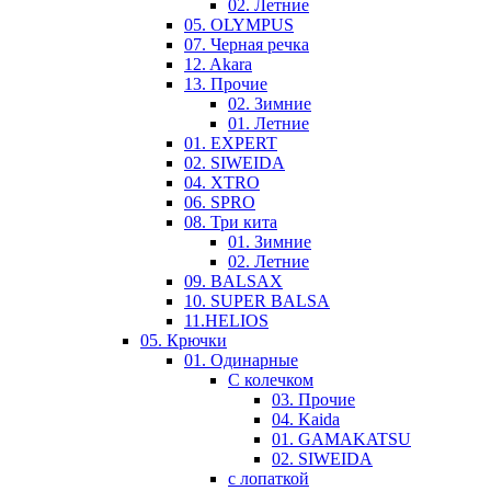
02. Летние
05. OLYMPUS
07. Черная речка
12. Akara
13. Прочие
02. Зимние
01. Летние
01. EXPERT
02. SIWEIDA
04. XTRO
06. SPRO
08. Три кита
01. Зимние
02. Летние
09. BALSAX
10. SUPER BALSA
11.HELIOS
05. Крючки
01. Одинарные
С колечком
03. Прочие
04. Kaida
01. GAMAKATSU
02. SIWEIDA
с лопаткой