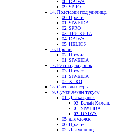
08. DAIWA
09. SPRO
14. Подставки под удилища
06. Прочие
01. SIWEIDA
02. SPRO
03. ТРИ КИТА
04. DAIWA
05. HELIOS
16. Прочие
02. Прочие
01. SIWEIDA
17. Резина для донок
03. Прочее
01. SIWEIDA
02. XTRO
18. Сигнализаторы
19. Сумки,чехлы,тубусы
01. Для катушек
03. Белый Камень
01. SIWEIDA
02. DAIWA
05. для удочек
06. Прочие
02. Для удилищ