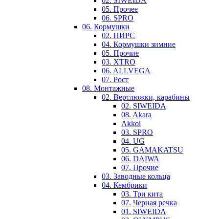
02. SIWEIDA
05. Прочее
06. SPRO
06. Кормушки
02. ПИРС
04. Кормушки зимние
05. Прочие
03. XTRO
06. ALLVEGA
07. Рост
08. Монтажные
02. Вертлюжки, карабины
02. SIWEIDA
08. Akara
Akkoi
03. SPRO
04. UG
05. GAMAKATSU
06. DAIWA
07. Прочие
03. Заводные кольца
04. Кембрики
03. Три кита
07. Черная речка
01. SIWEIDA