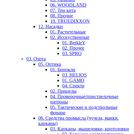
06. WOODLAND
07. Три кита
08. Прочие
10. TRUEDIXXON
12. Насадки
01. Растительные
02. Исскуственные
01. BerkleY
02. Прочее
03. SPRO
03. Охота
05. Оптика
01. Бинокли
03. HELIOS
01. GAMO
04. Спектр
02. Прицелы
04. Проверочные/пристрелочные
патроны
05. Тактические и подствольные
фонари
06. Средства промысла (чучела, манки.
капканы)
03. Капканы, мышеловки, кротоловки