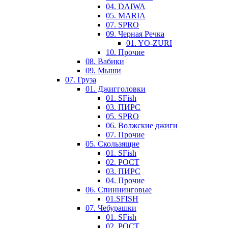
04. DAIWA
05. MARIA
07. SPRO
09. Черная Речка
01. YO-ZURI
10. Прочие
08. Вабики
09. Мыши
07. Груза
01. Джигголовки
01. SFish
03. ПИРС
05. SPRO
06. Волжские джиги
07. Прочие
05. Скользящие
01. SFish
02. РОСТ
03. ПИРС
04. Прочие
06. Спиннинговые
01.SFISH
07. Чебурашки
01. SFish
02. РОСТ