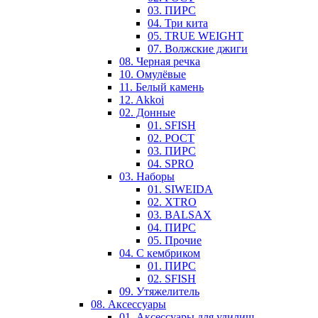
03. ПИРС
04. Три кита
05. TRUE WEIGHT
07. Волжские джиги
08. Черная речка
10. Омулёвые
11. Белый камень
12. Akkoi
02. Донные
01. SFISH
02. РОСТ
03. ПИРС
04. SPRO
03. Наборы
01. SIWEIDA
02. XTRO
03. BALSAX
04. ПИРС
05. Прочие
04. С кембриком
01. ПИРС
02. SFISH
09. Утяжелитель
08. Аксессуары
01. Аксессуары для удилищ