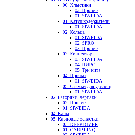
06. Хлыстики
02. Прочие
01. SIWEIDA
01. Катушкодержатели
01. SIWEIDA
02. Кольца
01. SIWEIDA
02. SPRO
03. Прочие
03. Коннекторы
03. SIWEIDA
04. ПИРС
05. Три кита
04. Пробки
01. SIWEIDA
05. Стяжки для удилищ
01. SIWEIDA
02. Багорики, черпаки
02. Прочие
01. SIWEIDA
04. Каны
05. Карповые оснастки
03. DEEP RIVER
01. CARP LINQ