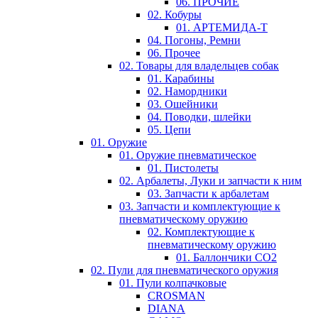
06. ПРОЧИЕ
02. Кобуры
01. АРТЕМИДА-Т
04. Погоны, Ремни
06. Прочее
02. Товары для владельцев собак
01. Карабины
02. Намордники
03. Ошейники
04. Поводки, шлейки
05. Цепи
01. Оружие
01. Оружие пневматическое
01. Пистолеты
02. Арбалеты, Луки и запчасти к ним
03. Запчасти к арбалетам
03. Запчасти и комплектующие к
пневматическому оружию
02. Комплектующие к
пневматическому оружию
01. Баллончики СО2
02. Пули для пневматического оружия
01. Пули колпачковые
CROSMAN
DIANA