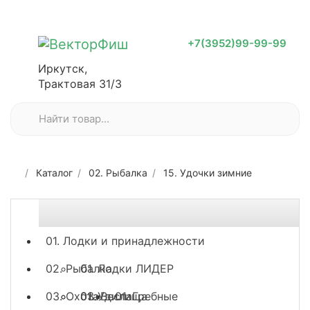
+7(3952)99-99-99
Иркутск,
Трактовая 31/3
Каталог
02. Рыбалка
15. Удочки зимние
01. Лодки и принадлежности
02. Рыбалка
01. Лодки ЛИДЕР
03. Охота
03. Весла
01. Удилища
01. Гребные