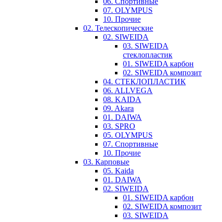
06. Спортивные
07. OLYMPUS
10. Прочие
02. Телескопические
02. SIWEIDA
03. SIWEIDA
стеклопластик
01. SIWEIDA карбон
02. SIWEIDA композит
04. СТЕКЛОПЛАСТИК
06. ALLVEGA
08. KAIDA
09. Akara
01. DAIWA
03. SPRO
05. OLYMPUS
07. Спортивные
10. Прочие
03. Карповые
05. Kaida
01. DAIWA
02. SIWEIDA
01. SIWEIDA карбон
02. SIWEIDA композит
03. SIWEIDA