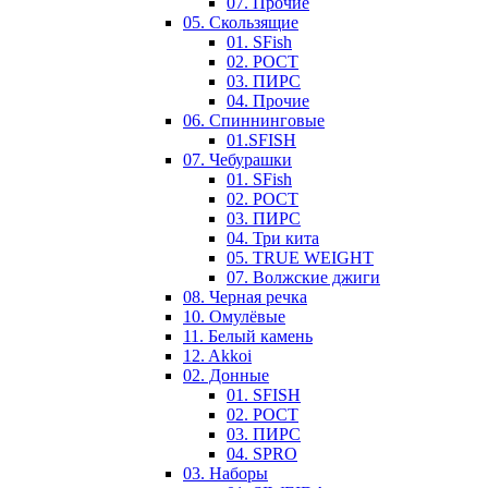
07. Прочие
05. Скользящие
01. SFish
02. РОСТ
03. ПИРС
04. Прочие
06. Спиннинговые
01.SFISH
07. Чебурашки
01. SFish
02. РОСТ
03. ПИРС
04. Три кита
05. TRUE WEIGHT
07. Волжские джиги
08. Черная речка
10. Омулёвые
11. Белый камень
12. Akkoi
02. Донные
01. SFISH
02. РОСТ
03. ПИРС
04. SPRO
03. Наборы