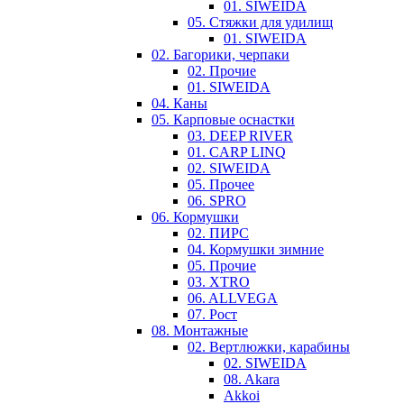
01. SIWEIDA
05. Стяжки для удилищ
01. SIWEIDA
02. Багорики, черпаки
02. Прочие
01. SIWEIDA
04. Каны
05. Карповые оснастки
03. DEEP RIVER
01. CARP LINQ
02. SIWEIDA
05. Прочее
06. SPRO
06. Кормушки
02. ПИРС
04. Кормушки зимние
05. Прочие
03. XTRO
06. ALLVEGA
07. Рост
08. Монтажные
02. Вертлюжки, карабины
02. SIWEIDA
08. Akara
Akkoi