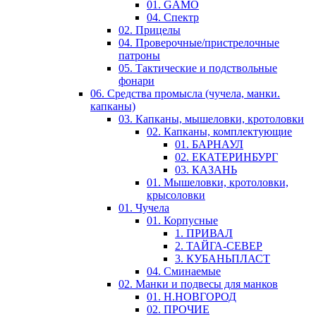
01. GAMO
04. Спектр
02. Прицелы
04. Проверочные/пристрелочные
патроны
05. Тактические и подствольные
фонари
06. Средства промысла (чучела, манки.
капканы)
03. Капканы, мышеловки, кротоловки
02. Капканы, комплектующие
01. БАРНАУЛ
02. ЕКАТЕРИНБУРГ
03. КАЗАНЬ
01. Мышеловки, кротоловки,
крысоловки
01. Чучела
01. Корпусные
1. ПРИВАЛ
2. ТАЙГА-СЕВЕР
3. КУБАНЬПЛАСТ
04. Сминаемые
02. Манки и подвесы для манков
01. Н.НОВГОРОД
02. ПРОЧИЕ