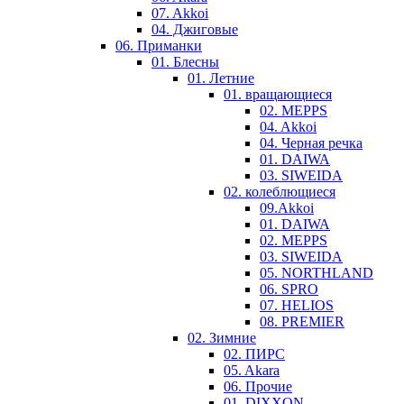
07. Akkoi
04. Джиговые
06. Приманки
01. Блесны
01. Летние
01. вращающиеся
02. MEPPS
04. Akkoi
04. Черная речка
01. DAIWA
03. SIWEIDA
02. колеблющиеся
09.Akkoi
01. DAIWA
02. MEPPS
03. SIWEIDA
05. NORTHLAND
06. SPRO
07. HELIOS
08. PREMIER
02. Зимние
02. ПИРС
05. Akara
06. Прочие
01. DIXXON