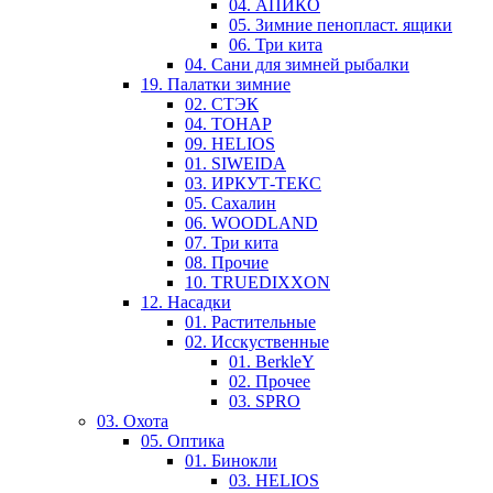
04. АПИКО
05. Зимние пенопласт. ящики
06. Три кита
04. Сани для зимней рыбалки
19. Палатки зимние
02. СТЭК
04. ТОНАР
09. HELIOS
01. SIWEIDA
03. ИРКУТ-ТЕКС
05. Сахалин
06. WOODLAND
07. Три кита
08. Прочие
10. TRUEDIXXON
12. Насадки
01. Растительные
02. Исскуственные
01. BerkleY
02. Прочее
03. SPRO
03. Охота
05. Оптика
01. Бинокли
03. HELIOS