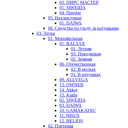
03. ПИРС МАСТЕР
01. SIWEIDA
04. Прочие
05. Нахлыстовые
01. DAIWA
06. Средства по уходу за катушками
03. Леска
01. Монофильная
01. BALSAX
01. Летняя
03. Поводковая
02. Зимняя
06. Отечественная
02. В мотках
01. В катушках
09. ALLVEGA
13. OWNER
14. Akkoi
15. Kaida
02. SIWEIDA
03. DAIWA
10. GAMAKATSU
11. NISUS
12. HELIOS
02. Плетеная