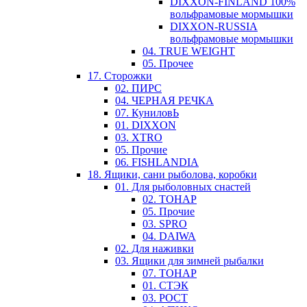
DIXXON-FINLAND 100%
вольфрамовые мормышки
DIXXON-RUSSIA
вольфрамовые мормышки
04. TRUE WEIGHT
05. Прочее
17. Сторожки
02. ПИРС
04. ЧЕРНАЯ РЕЧКА
07. КуниловЬ
01. DIXXON
03. XTRO
05. Прочие
06. FISHLANDIA
18. Ящики, сани рыболова, коробки
01. Для рыболовных снастей
02. ТОНАР
05. Прочие
03. SPRO
04. DAIWA
02. Для наживки
03. Ящики для зимней рыбалки
07. ТОНАР
01. СТЭК
03. РОСТ