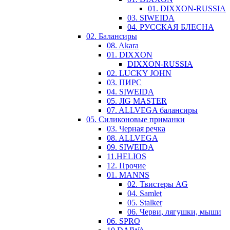
01. DIXXON-RUSSIA
03. SIWEIDA
04. РУССКАЯ БЛЕСНА
02. Балансиры
08. Akara
01. DIXXON
DIXXON-RUSSIA
02. LUCKY JOHN
03. ПИРС
04. SIWEIDA
05. JIG MASTER
07. ALLVEGA балансиры
05. Силиконовые приманки
03. Черная речка
08. ALLVEGA
09. SIWEIDA
11.HELIOS
12. Прочие
01. MANNS
02. Твистеры AG
04. Samlet
05. Stalker
06. Черви, лягушки, мыши
06. SPRO