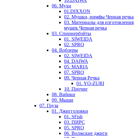
10.DAIWA
06. Мухи
01.DIXXON
02. Мушки, нимфы Черная речка
03. Материалы для изготовления
мушек Черная речка
03. Cпиннербэйты
01. SIWEIDA
02. SPRO
04. Воблеры
02. SIWEIDA
04. DAIWA
05. MARIA
07. SPRO
09. Черная Речка
01. YO-ZURI
10. Прочие
08. Вабики
09. Мыши
07. Груза
01. Джигголовки
01. SFish
03. ПИРС
05. SPRO
06. Волжские джиги