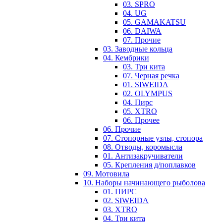
03. SPRO
04. UG
05. GAMAKATSU
06. DAIWA
07. Прочие
03. Заводные кольца
04. Кембрики
03. Три кита
07. Черная речка
01. SIWEIDA
02. OLYMPUS
04. Пирс
05. XTRO
06. Прочее
06. Прочие
07. Стопорные узлы, стопора
08. Отводы, коромысла
01. Антизакручиватели
05. Крепления д/поплавков
09. Мотовила
10. Наборы начинающего рыболова
01. ПИРС
02. SIWEIDA
03. XTRO
04. Три кита