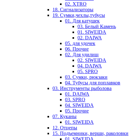
02. XTRO
18. Сигнализаторы
19. Сумки,чехлы,тубусы
01. Для катушек
03. Белый Камень
01. SIWEIDA
02. DAIWA
05. для удочек
06. Прочие
02. Для удилищ
02. SIWEIDA
04. DAIWA
05. SPRO
03. Сумки, рюкзаки
04. Тубусы для поплавков
03. Инструменты рыболова
01. DAIWA
03. SPRO
04. SIWEIDA
05. Прочие
07. Куканы
01. SIWEIDA
12. Отцепы
15. Подъемники, верши, раколовки
01. SIWEIDA