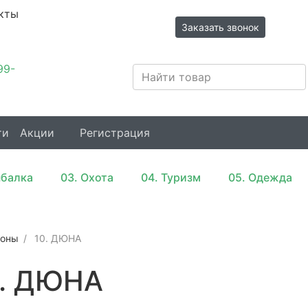
кты
Заказать звонок
Иркутск,
99-
Трактовая,
31/3
ти
Акции
Регистрация
ыбалка
03. Охота
04. Туризм
05. Одежда
зоны
10. ДЮНА
0. ДЮНА