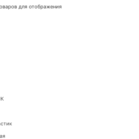
оваров для отображения
ИК
астик
ая