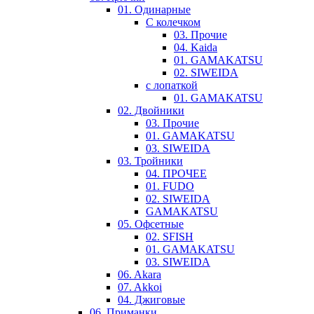
01. Одинарные
С колечком
03. Прочие
04. Kaida
01. GAMAKATSU
02. SIWEIDA
с лопаткой
01. GAMAKATSU
02. Двойники
03. Прочие
01. GAMAKATSU
03. SIWEIDA
03. Тройники
04. ПРОЧЕЕ
01. FUDO
02. SIWEIDA
GAMAKATSU
05. Офсетные
02. SFISH
01. GAMAKATSU
03. SIWEIDA
06. Akara
07. Akkoi
04. Джиговые
06. Приманки