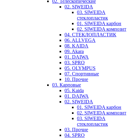
02. Телескопические
02. SIWEIDA
03. SIWEIDA
стеклопластик
01. SIWEIDA карбон
02. SIWEIDA композит
04. СТЕКЛОПЛАСТИК
06. ALLVEGA
08. KAIDA
09. Akara
01. DAIWA
03. SPRO
05. OLYMPUS
07. Спортивные
10. Прочие
03. Карповые
05. Kaida
01. DAIWA
02. SIWEIDA
01. SIWEIDA карбон
02. SIWEIDA композит
03. SIWEIDA
стеклопластик
03. Прочие
04. SPRO