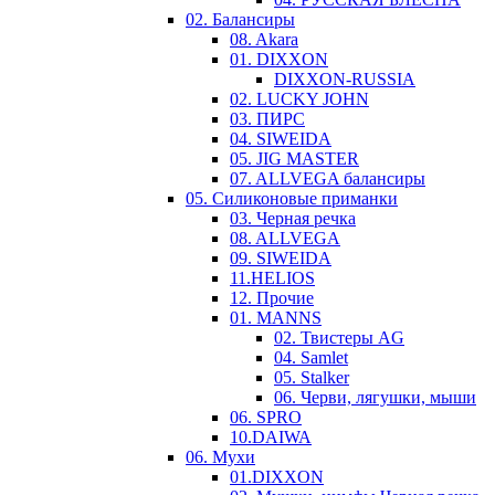
02. Балансиры
08. Akara
01. DIXXON
DIXXON-RUSSIA
02. LUCKY JOHN
03. ПИРС
04. SIWEIDA
05. JIG MASTER
07. ALLVEGA балансиры
05. Силиконовые приманки
03. Черная речка
08. ALLVEGA
09. SIWEIDA
11.HELIOS
12. Прочие
01. MANNS
02. Твистеры AG
04. Samlet
05. Stalker
06. Черви, лягушки, мыши
06. SPRO
10.DAIWA
06. Мухи
01.DIXXON