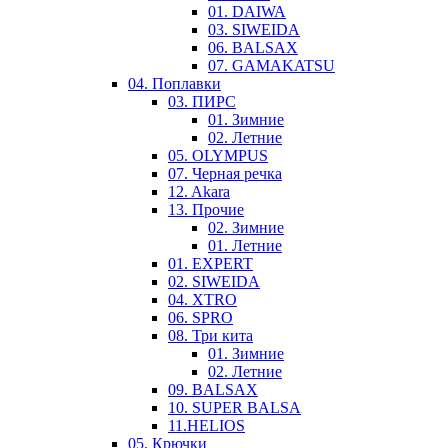
01. DAIWA
03. SIWEIDA
06. BALSAX
07. GAMAKATSU
04. Поплавки
03. ПИРС
01. Зимние
02. Летние
05. OLYMPUS
07. Черная речка
12. Akara
13. Прочие
02. Зимние
01. Летние
01. EXPERT
02. SIWEIDA
04. XTRO
06. SPRO
08. Три кита
01. Зимние
02. Летние
09. BALSAX
10. SUPER BALSA
11.HELIOS
05. Крючки