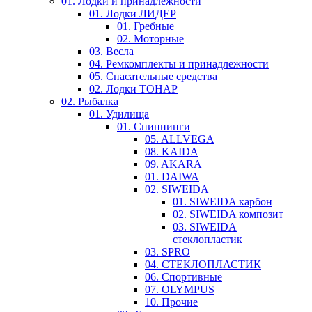
01. Лодки и принадлежности
01. Лодки ЛИДЕР
01. Гребные
02. Моторные
03. Весла
04. Ремкомплекты и принадлежности
05. Спасательные средства
02. Лодки ТОНАР
02. Рыбалка
01. Удилища
01. Спиннинги
05. ALLVEGA
08. KAIDA
09. AKARA
01. DAIWA
02. SIWEIDA
01. SIWEIDA карбон
02. SIWEIDA композит
03. SIWEIDA
стеклопластик
03. SPRO
04. СТЕКЛОПЛАСТИК
06. Спортивные
07. OLYMPUS
10. Прочие