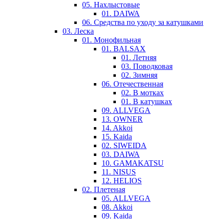
05. Нахлыстовые
01. DAIWA
06. Средства по уходу за катушками
03. Леска
01. Монофильная
01. BALSAX
01. Летняя
03. Поводковая
02. Зимняя
06. Отечественная
02. В мотках
01. В катушках
09. ALLVEGA
13. OWNER
14. Akkoi
15. Kaida
02. SIWEIDA
03. DAIWA
10. GAMAKATSU
11. NISUS
12. HELIOS
02. Плетеная
05. ALLVEGA
08. Akkoi
09. Kaida