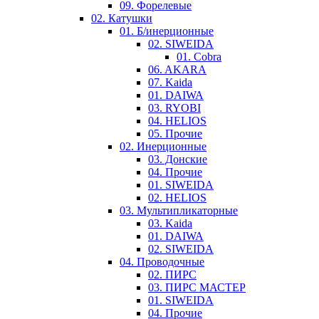
09. Форелевые
02. Катушки
01. Б/инерционные
02. SIWEIDA
01. Cobra
06. AKARA
07. Kaida
01. DAIWA
03. RYOBI
04. HELIOS
05. Прочие
02. Инерционные
03. Донские
04. Прочие
01. SIWEIDA
02. HELIOS
03. Мультипликаторные
03. Kaida
01. DAIWA
02. SIWEIDA
04. Проводочные
02. ПИРС
03. ПИРС МАСТЕР
01. SIWEIDA
04. Прочие