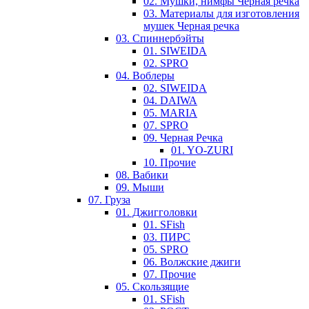
02. Мушки, нимфы Черная речка
03. Материалы для изготовления
мушек Черная речка
03. Cпиннербэйты
01. SIWEIDA
02. SPRO
04. Воблеры
02. SIWEIDA
04. DAIWA
05. MARIA
07. SPRO
09. Черная Речка
01. YO-ZURI
10. Прочие
08. Вабики
09. Мыши
07. Груза
01. Джигголовки
01. SFish
03. ПИРС
05. SPRO
06. Волжские джиги
07. Прочие
05. Скользящие
01. SFish