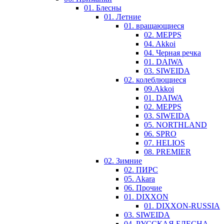
01. Блесны
01. Летние
01. вращающиеся
02. MEPPS
04. Akkoi
04. Черная речка
01. DAIWA
03. SIWEIDA
02. колеблющиеся
09.Akkoi
01. DAIWA
02. MEPPS
03. SIWEIDA
05. NORTHLAND
06. SPRO
07. HELIOS
08. PREMIER
02. Зимние
02. ПИРС
05. Akara
06. Прочие
01. DIXXON
01. DIXXON-RUSSIA
03. SIWEIDA
04. РУССКАЯ БЛЕСНА