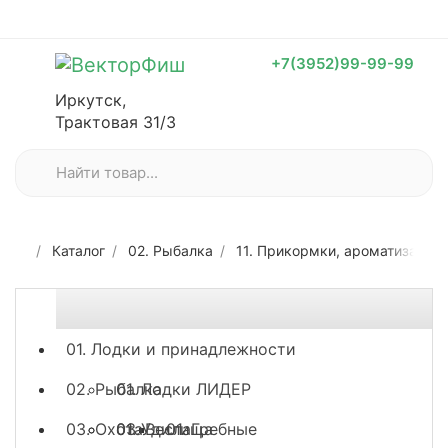
+7(3952)99-99-99
Иркутск,
Трактовая 31/3
Каталог
02. Рыбалка
11. Прикормки, ароматизатор
01. Лодки и принадлежности
02. Рыбалка
01. Лодки ЛИДЕР
03. Охота
03. Весла
01. Удилища
01. Гребные