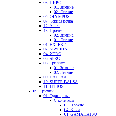
03. ПИРС
01. Зимние
02. Летние
05. OLYMPUS
07. Черная речка
12. Akara
13. Прочие
02. Зимние
01. Летние
01. EXPERT
02. SIWEIDA
04. XTRO
06. SPRO
08. Три кита
01. Зимние
02. Летние
09. BALSAX
10. SUPER BALSA
11.HELIOS
05. Крючки
01. Одинарные
С колечком
03. Прочие
04. Kaida
01. GAMAKATSU