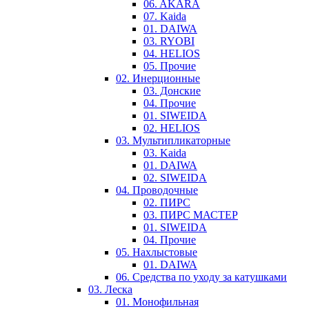
06. AKARA
07. Kaida
01. DAIWA
03. RYOBI
04. HELIOS
05. Прочие
02. Инерционные
03. Донские
04. Прочие
01. SIWEIDA
02. HELIOS
03. Мультипликаторные
03. Kaida
01. DAIWA
02. SIWEIDA
04. Проводочные
02. ПИРС
03. ПИРС МАСТЕР
01. SIWEIDA
04. Прочие
05. Нахлыстовые
01. DAIWA
06. Средства по уходу за катушками
03. Леска
01. Монофильная