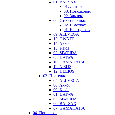
01. BALSAX
01. Летняя
03. Поводковая
02. Зимняя
06. Отечественная
02. В мотках
01. В катушках
09. ALLVEGA
13. OWNER
14. Akkoi
15. Kaida
02. SIWEIDA
03. DAIWA
10. GAMAKATSU
11. NISUS
12. HELIOS
02. Плетеная
05. ALLVEGA
08. Akkoi
09. Kaida
01. DAIWA
03. SIWEIDA
06. BALSAX
07. GAMAKATSU
04. Поплавки