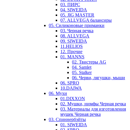
03. ПИРС
04. SIWEIDA
05. JIG MASTER
07. ALLVEGA балансиры
05. Силиконовые приманки
03. Черная речка
08. ALLVEGA
09. SIWEIDA
11.HELIOS
12. Прочие
01. MANNS
02. Твистеры AG
04. Samlet
05. Stalker
06. Черви, лягушки, мыши
06. SPRO
10.DAIWA
06. Мухи
01.DIXXON
02. Мушки, нимфы Черная речка
03. Материалы для изготовления
мушек Черная речка
03. Cпиннербэйты
01. SIWEIDA
02. SPRO