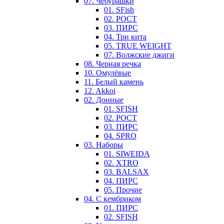
07. Чебурашки
01. SFish
02. РОСТ
03. ПИРС
04. Три кита
05. TRUE WEIGHT
07. Волжские джиги
08. Черная речка
10. Омулёвые
11. Белый камень
12. Akkoi
02. Донные
01. SFISH
02. РОСТ
03. ПИРС
04. SPRO
03. Наборы
01. SIWEIDA
02. XTRO
03. BALSAX
04. ПИРС
05. Прочие
04. С кембриком
01. ПИРС
02. SFISH