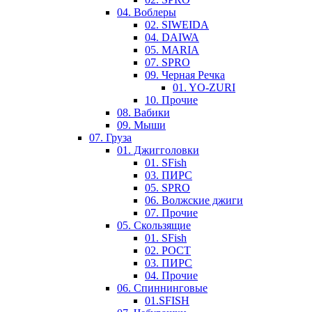
04. Воблеры
02. SIWEIDA
04. DAIWA
05. MARIA
07. SPRO
09. Черная Речка
01. YO-ZURI
10. Прочие
08. Вабики
09. Мыши
07. Груза
01. Джигголовки
01. SFish
03. ПИРС
05. SPRO
06. Волжские джиги
07. Прочие
05. Скользящие
01. SFish
02. РОСТ
03. ПИРС
04. Прочие
06. Спиннинговые
01.SFISH