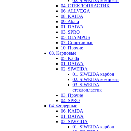
02. SIWEIDA композит
04. СТЕКЛОПЛАСТИК
06. ALLVEGA
08. KAIDA
09. Akara
01. DAIWA
03. SPRO
05. OLYMPUS
07. Спортивные
10. Прочие
03. Карповые
05. Kaida
01. DAIWA
02. SIWEIDA
01. SIWEIDA карбон
02. SIWEIDA композит
03. SIWEIDA
стеклопластик
03. Прочие
04. SPRO
04. Фидерные
06. KAIDA
01. DAIWA
02. SIWEIDA
01. SIWEIDA карбон