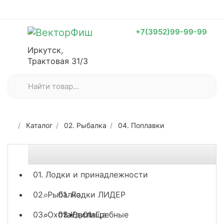
+7(3952)99-99-99
Иркутск,
Трактовая 31/3
Каталог
02. Рыбалка
04. Поплавки
01. Лодки и принадлежности
02. Рыбалка
01. Лодки ЛИДЕР
03. Охота
03. Весла
01. Удилища
01. Гребные