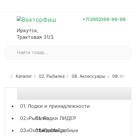
+7(3952)99-99-99
Иркутск,
Трактовая 31/3
Каталог
02. Рыбалка
08. Аксессуары
08. Монта
01. Лодки и принадлежности
02. Рыбалка
01. Лодки ЛИДЕР
03. Охота
03. Весла
01. Удилища
01. Гребные