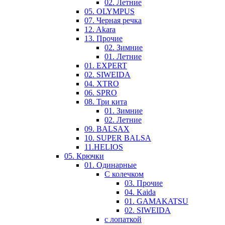
02. Летние
05. OLYMPUS
07. Черная речка
12. Akara
13. Прочие
02. Зимние
01. Летние
01. EXPERT
02. SIWEIDA
04. XTRO
06. SPRO
08. Три кита
01. Зимние
02. Летние
09. BALSAX
10. SUPER BALSA
11.HELIOS
05. Крючки
01. Одинарные
С колечком
03. Прочие
04. Kaida
01. GAMAKATSU
02. SIWEIDA
с лопаткой