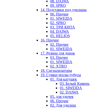
08. DAIWA
09. SPRO
14. Подставки под удилища
06. Прочие
01. SIWEIDA
02. SPRO
03. ТРИ КИТА
04. DAIWA
05. HELIOS
16. Прочие
02. Прочие
01. SIWEIDA
17. Резина для донок
03. Прочее
01. SIWEIDA
02. XTRO
18. Сигнализаторы
19. Сумки,чехлы,тубусы
01. Для катушек
03. Белый Камень
01. SIWEIDA
02. DAIWA
05. для удочек
06. Прочие
02. Для удилищ