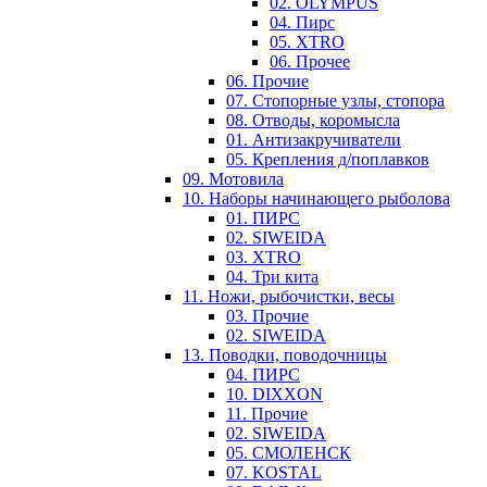
02. OLYMPUS
04. Пирс
05. XTRO
06. Прочее
06. Прочие
07. Стопорные узлы, стопора
08. Отводы, коромысла
01. Антизакручиватели
05. Крепления д/поплавков
09. Мотовила
10. Наборы начинающего рыболова
01. ПИРС
02. SIWEIDA
03. XTRO
04. Три кита
11. Ножи, рыбочистки, весы
03. Прочие
02. SIWEIDA
13. Поводки, поводочницы
04. ПИРС
10. DIXXON
11. Прочие
02. SIWEIDA
05. СМОЛЕНСК
07. KOSTAL