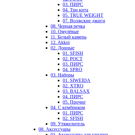
03. ПИРС
04. Три кита
05. TRUE WEIGHT
07. Волжские джиги
08. Черная речка
10. Омулёвые
11. Белый камень
12. Akkoi
02. Донные
01. SFISH
02. РОСТ
03. ПИРС
04. SPRO
03. Наборы
01. SIWEIDA
02. XTRO
03. BALSAX
04. ПИРС
05. Прочие
04. С кембриком
01. ПИРС
02. SFISH
09. Утяжелитель
08. Аксессуары
01. Аксессуары для удилищ