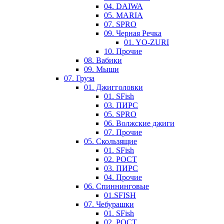
04. DAIWA
05. MARIA
07. SPRO
09. Черная Речка
01. YO-ZURI
10. Прочие
08. Вабики
09. Мыши
07. Груза
01. Джигголовки
01. SFish
03. ПИРС
05. SPRO
06. Волжские джиги
07. Прочие
05. Скользящие
01. SFish
02. РОСТ
03. ПИРС
04. Прочие
06. Спиннинговые
01.SFISH
07. Чебурашки
01. SFish
02. РОСТ