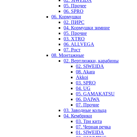
02. SIWEIDA
05. Прочее
06. SPRO
06. Кормушки
02. ПИРС
04. Кормушки зимние
05. Прочие
03. XTRO
06. ALLVEGA
07. Рост
08. Монтажные
02. Вертлюжки, карабины
02. SIWEIDA
08. Akara
Akkoi
03. SPRO
04. UG
05. GAMAKATSU
06. DAIWA
07. Прочие
03. Заводные кольца
04. Кембрики
03. Три кита
07. Черная речка
01. SIWEIDA