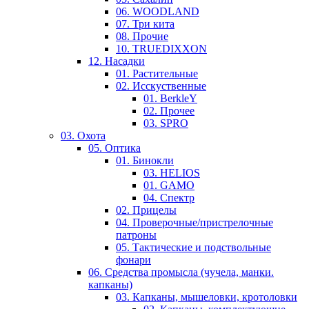
06. WOODLAND
07. Три кита
08. Прочие
10. TRUEDIXXON
12. Насадки
01. Растительные
02. Исскуственные
01. BerkleY
02. Прочее
03. SPRO
03. Охота
05. Оптика
01. Бинокли
03. HELIOS
01. GAMO
04. Спектр
02. Прицелы
04. Проверочные/пристрелочные
патроны
05. Тактические и подствольные
фонари
06. Средства промысла (чучела, манки.
капканы)
03. Капканы, мышеловки, кротоловки