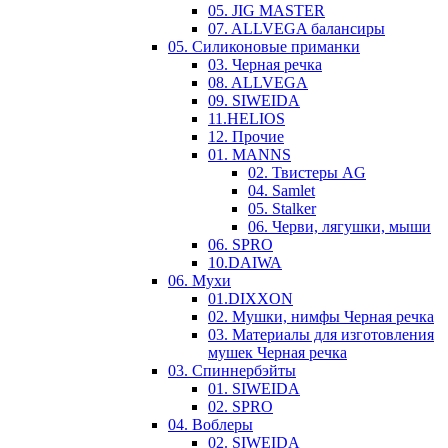
05. JIG MASTER
07. ALLVEGA балансиры
05. Силиконовые приманки
03. Черная речка
08. ALLVEGA
09. SIWEIDA
11.HELIOS
12. Прочие
01. MANNS
02. Твистеры AG
04. Samlet
05. Stalker
06. Черви, лягушки, мыши
06. SPRO
10.DAIWA
06. Мухи
01.DIXXON
02. Мушки, нимфы Черная речка
03. Материалы для изготовления
мушек Черная речка
03. Cпиннербэйты
01. SIWEIDA
02. SPRO
04. Воблеры
02. SIWEIDA