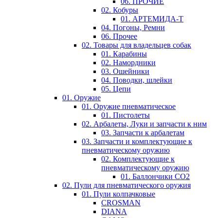
06. ПРОЧИЕ
02. Кобуры
01. АРТЕМИДА-Т
04. Погоны, Ремни
06. Прочее
02. Товары для владельцев собак
01. Карабины
02. Намордники
03. Ошейники
04. Поводки, шлейки
05. Цепи
01. Оружие
01. Оружие пневматическое
01. Пистолеты
02. Арбалеты, Луки и запчасти к ним
03. Запчасти к арбалетам
03. Запчасти и комплектующие к
пневматическому оружию
02. Комплектующие к
пневматическому оружию
01. Баллончики СО2
02. Пули для пневматического оружия
01. Пули колпачковые
CROSMAN
DIANA