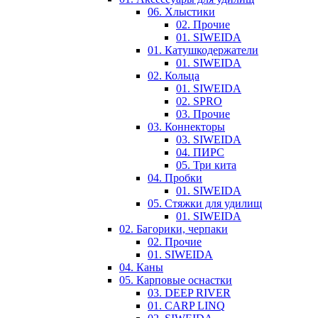
06. Хлыстики
02. Прочие
01. SIWEIDA
01. Катушкодержатели
01. SIWEIDA
02. Кольца
01. SIWEIDA
02. SPRO
03. Прочие
03. Коннекторы
03. SIWEIDA
04. ПИРС
05. Три кита
04. Пробки
01. SIWEIDA
05. Стяжки для удилищ
01. SIWEIDA
02. Багорики, черпаки
02. Прочие
01. SIWEIDA
04. Каны
05. Карповые оснастки
03. DEEP RIVER
01. CARP LINQ