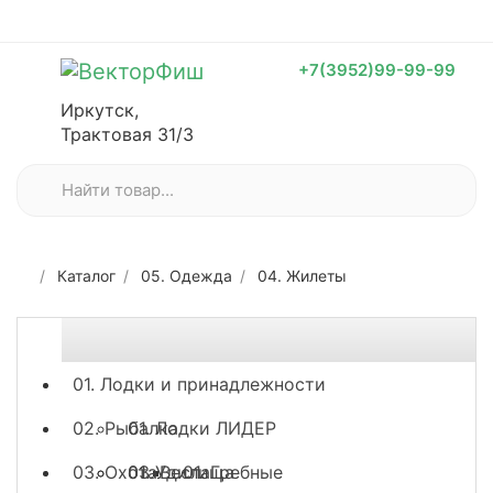
+7(3952)99-99-99
Иркутск,
Трактовая 31/3
Каталог
05. Одежда
04. Жилеты
01. Лодки и принадлежности
02. Рыбалка
01. Лодки ЛИДЕР
03. Охота
03. Весла
01. Удилища
01. Гребные