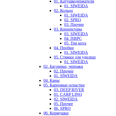
01. Катушкодержатели
01. SIWEIDA
02. Кольца
01. SIWEIDA
02. SPRO
03. Прочие
03. Коннекторы
03. SIWEIDA
04. ПИРС
05. Три кита
04. Пробки
01. SIWEIDA
05. Стяжки для удилищ
01. SIWEIDA
02. Багорики, черпаки
02. Прочие
01. SIWEIDA
04. Каны
05. Карповые оснастки
03. DEEP RIVER
01. CARP LINQ
02. SIWEIDA
05. Прочее
06. SPRO
06. Кормушки