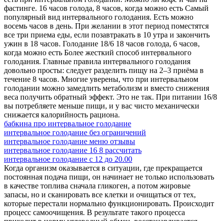
фастинге. 16 часов голода, 8 часов, когда можно есть Самый
популярный вид интервального голодания. Есть можно
восемь часов в день. При желании в этот период поместятся
все три приема еды, если позавтракать в 10 утра и закончить
ужин в 18 часов. Голодание 18/6 18 часов голода, 6 часов,
когда можно есть Более жесткий способ интервального
голодания. Главные правила интервального голодания
довольно просты: следует разделить пищу на 2–3 приёма в
течение 8 часов. Многие уверены, что при интервальном
голодании можно замедлить метаболизм и вместо снижения
веса получить обратный эффект. Это не так. При питании 16/8
вы потребляете меньше пищи, и у вас чисто механически
снижается калорийность рациона.
бабкина про интервальное голодание
интервальное голодание без ограничений
интервальное голодание меню отзывы
интервальное голодание 16 8 рассчитать
интервальное голодание с 12 до 20.00
Когда организм оказывается в ситуации, где прекращается
постоянная подача пищи, он начинает не только использовать
в качестве топлива сначала гликоген, а потом жировые
запасы, но и сканировать все клетки и очищаться от тех,
которые перестали нормально функционировать. Происходит
процесс самоочищения. В результате такого процесса