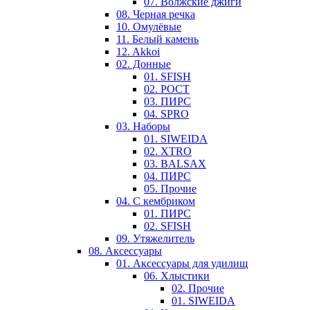
07. Волжские джиги
08. Черная речка
10. Омулёвые
11. Белый камень
12. Akkoi
02. Донные
01. SFISH
02. РОСТ
03. ПИРС
04. SPRO
03. Наборы
01. SIWEIDA
02. XTRO
03. BALSAX
04. ПИРС
05. Прочие
04. С кембриком
01. ПИРС
02. SFISH
09. Утяжелитель
08. Аксессуары
01. Аксессуары для удилищ
06. Хлыстики
02. Прочие
01. SIWEIDA