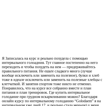
Я Записалась на курс и реально похудела с помощью
интервального голоадния. Тут главное постепенно на него
переходить и чтобы похудеть на нем — придерживайтесь
правильного питания. Не ешьте сладкого много (лучше
вообще исключить или заменить на полезное), булки и хлеб
тоже в идеале исключить или заменить на полезные хлебцы с
клетчаткой. И занятия спортом тоже никто не отменял.
Понравилось, что на курсе все собранно вместе и план
питания и план тренировок. Где купить интервальное
голодание при грудном вскармливании можно? Благодаря
онлайн курсу по интервальному голоданию “Golodaem” я на
интервальном уже дней 17, и реально стала меньше) у меня