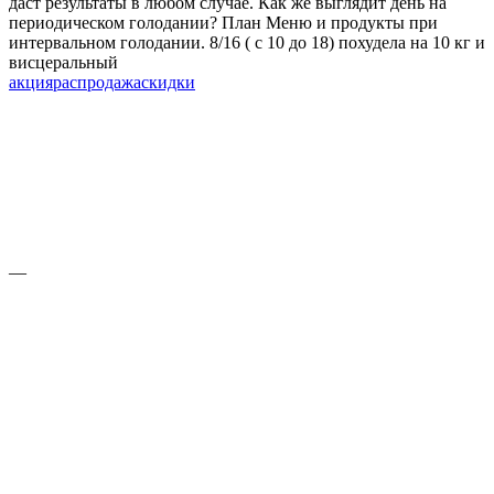
даст результаты в любом случае. Как же выглядит день на
периодическом голодании? План Меню и продукты при
интервальном голодании. 8/16 ( с 10 до 18) похудела на 10 кг и
висцеральный
акция
распродажа
скидки
—