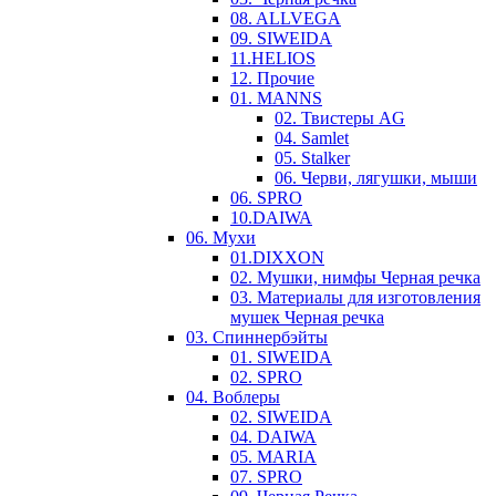
08. ALLVEGA
09. SIWEIDA
11.HELIOS
12. Прочие
01. MANNS
02. Твистеры AG
04. Samlet
05. Stalker
06. Черви, лягушки, мыши
06. SPRO
10.DAIWA
06. Мухи
01.DIXXON
02. Мушки, нимфы Черная речка
03. Материалы для изготовления
мушек Черная речка
03. Cпиннербэйты
01. SIWEIDA
02. SPRO
04. Воблеры
02. SIWEIDA
04. DAIWA
05. MARIA
07. SPRO