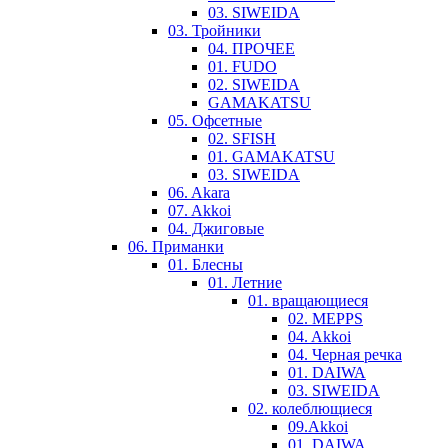
03. SIWEIDA
03. Тройники
04. ПРОЧЕЕ
01. FUDO
02. SIWEIDA
GAMAKATSU
05. Офсетные
02. SFISH
01. GAMAKATSU
03. SIWEIDA
06. Akara
07. Akkoi
04. Джиговые
06. Приманки
01. Блесны
01. Летние
01. вращающиеся
02. MEPPS
04. Akkoi
04. Черная речка
01. DAIWA
03. SIWEIDA
02. колеблющиеся
09.Akkoi
01. DAIWA