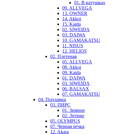
01. В катушках
09. ALLVEGA
13. OWNER
14. Akkoi
15. Kaida
02. SIWEIDA
03. DAIWA
10. GAMAKATSU
11. NISUS
12. HELIOS
02. Плетеная
05. ALLVEGA
08. Akkoi
09. Kaida
01. DAIWA
03. SIWEIDA
06. BALSAX
07. GAMAKATSU
04. Поплавки
03. ПИРС
01. Зимние
02. Летние
05. OLYMPUS
07. Черная речка
12. Akara