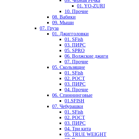
09. Черная Речка
01. YO-ZURI
10. Прочие
08. Вабики
09. Мыши
07. Груза
01. Джигголовки
01. SFish
03. ПИРС
05. SPRO
06. Волжские джиги
07. Прочие
05. Скользящие
01. SFish
02. РОСТ
03. ПИРС
04. Прочие
06. Спиннинговые
01.SFISH
07. Чебурашки
01. SFish
02. РОСТ
03. ПИРС
04. Три кита
05. TRUE WEIGHT