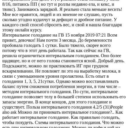
8/16, питаюсь ПП ( но тут и роллы недавно ела, и кекс, и
твикс). Занимаюсь зарядкой. Я реально стала меньше весить!
Мне все нравится, людей и их мнение не слушаю, пусть
сколько угодно кудахчут за дефицит и дробное питание. У
каждого свой способ сбросить вес, и свой я нашла благодаря
этому онлайн курсу.
Интервальное голодание на ГВ 15 ноября 2019 07:21 Всем
привет, девочки! Нам почти 3 месяца. До беременности
пробовала голодать 1 сутки. Было тяжело, скорее всего
потому что в этот день работала. Так как сейчас на ГВ,
решила ограничиться интервальным голоданием. Оно более
щадящее, но и от него голова становится ясной. Добрый день.
Подскажите, можно ли практиковать ИГ при грудном
вскармливании. Не повлияет ли это на выработку молока, в
связи с уменьшением уровня пролактина. Есть опыт в
голодании 1, 3, 5, 21сутки. Однако можно восстанавливать
баланс путем снижения потребления энергии, в том числе –
методом интервального голодания. По сути, интервальное
голодание позволяет телу в большей степени использовать его
запасы энергии. В конце концов, для этого голодание и
существует. Польза интервального голодания 4.2/5 (31)People
also ask Можно ли принимать интервальное голодание?.. Как
работает интервальное голодание. Как правильно голодать,
чтобы похудеть. Схемы интервального голодания. Что можно
есть при интервальном голодании. Можно ли кофе и чай на