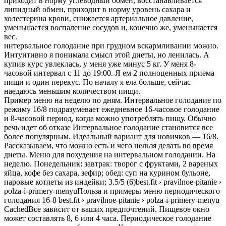
приходит в норму углеводный обмен, восстанавливается
липидный обмен, приходит в норму уровень сахара и
холестерина крови, снижается артериальное давление,
уменьшается воспаление сосудов и, конечно же, уменьшается
вес.
интервальное голодание при грудном вскармливании можно.
Интуитивно я понимала смысл этой диеты, но ленилась. А
купив курс увлеклась, у меня уже минус 5 кг. У меня 8-
часовой интервал с 11 до 19:00. Я ем 2 полноценных приема
пищи и один перекус. По началу я ела больше, сейчас
наедаюсь меньшим количеством пищи.
Пример меню на неделю по дням. Интервальное голодание по
режиму 16/8 подразумевает ежедневное 16-часовое голодание
и 8-часовой период, когда можно употреблять пищу. Обычно
речь идет об отказе Интервальное голодание становится все
более популярным. Идеальный вариант для новичков — 16/8.
Рассказываем, что можно есть и чего нельзя делать во время
диеты. Меню для похудения на интервальном голодании. На
неделю. Понедельник: завтрак: творог с фруктами, 2 вареных
яйца, кофе без сахара, зефир; обед: суп на курином бульоне,
паровые котлеты из индейки; 3.5/5 (6)best.fit › pravilnoe-pitanie ›
polza-i-primery-menyuПольза и примеры меню периодического
голодания 16-8 best.fit › pravilnoe-pitanie › polza-i-primery-menyu
CachedВсе зависит от ваших предпочтений. Пищевое окно
может составлять 8, 6 или 4 часа. Периодическое голодание