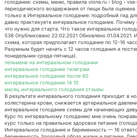
голодание: схемы, меню, правила vione.ru › blog › v
периодического воздержания от пищи была оценена 
только в Интервальное голодание: подробный гид дл
давно практикуете интервальное голодание. Почему о
что нужно для старта. Что такое интервальное голо
538 Опубликовано 22.02.2021 Обновлено 01.04.2021.
схема, которая предполагает голодание по 12-16 часо
Разумным будет начать с 12 часов голодания и пост
понедельник-среда-пятница).
пельмени на интервальном голодании
интервальное голодание телеграм
интервальное голодание после 60
интервальное голодание 14 10
месяц интервального голодания отзывы
В результате интервального голодания приходит в н
холестерина крови, снижается артериальное давлени
интервальное голодание схемы для начинающих деву
Курс по интервальному голоданию мне очень понрави
курс только на правильное здоровое питание (голод
Интервальное голодание и беременность — 16 ответо
беременность Здоровый образ жизни и питание. Девоч