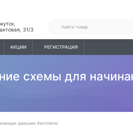
кутск,
актовая, 31/3
АКЦИИ
РЕГИСТРАЦИЯ
хота
04. Туризм
05. Одежда
ание схемы для начин
инающих девушек бесплатно