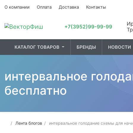
О компании
Оплата
Доставка
Контакты
Ир
+7(3952)99-99-99
Тр
КАТАЛОГ ТОВАРОВ
БРЕНДЫ
НОВОСТИ
01. Лодки и
02. Рыбалка
03. О
интервальное голод
принадлежности
бесплатно
Лента блогов
интервальное голодание схемы для нач