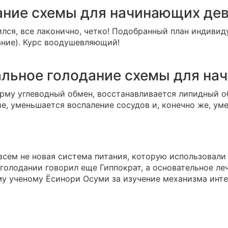
дание схемы для начинающих де
лся, все лаконично, четко! Подобранный план индивиду
ание). Курс воодушевляющий!
альное голодание схемы для на
орму углеводный обмен, восстанавливается липидный о
е, уменьшается воспаление сосудов и, конечно же, уме
сем не новая система питания, которую использовали е
голодании говорил еще Гиппократ, а основательное леч
му ученому Ёсинори Осуми за изучение механизма инте