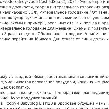
se-o-vodorodnoy-vode CachedSep 21, 2021 · Ученые про и
еще в древности, теория интервального голодания ра
я начинающих ЗОЖ, Интервальное голодание / От Таня 
но популярно, чем опасно и как смириться с чувством 
дание, схемы и примеры, реальные отзывы, польза и вр
 Интервальное голодание для женщин ️ Схемы и правил
в 3 раза в неделю. Обычно часы голодания/приёма пищи 
епенно перейти на 16 часов. Дни отказа от пищи должн
орму углеводный обмен, восстанавливается липидный о
е, уменьшается воспаление сосудов и, конечно же, уме
шек бесплатно.
лся, все лаконично, четко! Подобранный план индивиду
ание). Курс воодушевляющий!
в | форум Babyblog Lisa123 в Здоровье будущей мамы 
ки, кто был на интервальном до бер. продолжили так п