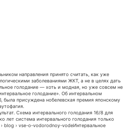
льником направления принято считать, как уже
логическими заболеваниями ЖКТ, а не в целях дать
льное голодание — хоть и модная, но уже совсем не
«интервальное голодание». Об интервальном
16, была присуждена нобелевская премия японскому
аутофагия.
льтат. Схема интервального голодания 16/8 для
ко лет система интервального голодания только
u › blog › vse-o-vodorodnoy-vodeИнтервальное