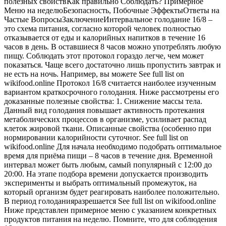
полезных свойствКак правильно Соблюдать? Примерное
Меню на неделюБезопасность, Побочные ЭффектыОтветы на
Частые ВопросыЗаключениеИнтервальное голодание 16/8 –
это схема питания, согласно которой человек полностью
отказывается от еды и калорийных напитков в течение 16
часов в день. В оставшиеся 8 часов можно употреблять любую
пищу. Соблюдать этот протокол гораздо легче, чем может
показаться. Чаще всего достаточно лишь пропустить завтрак и
не есть на ночь. Например, вы можете See full list on
wikifood.online Протокол 16/8 считается наиболее изученным
вариантом краткосрочного голодания. Ниже рассмотрены его
доказанные полезные свойства: 1. Снижение массы тела.
Данный вид голодания повышает активность протекания
метаболических процессов в организме, усиливает распад
клеток жировой ткани. Описанные свойства (особенно при
нормировании калорийности суточног. See full list on
wikifood.online Для начала необходимо подобрать оптимальное
время для приёма пищи – 8 часов в течение дня. Временной
интервал может быть любым, самый популярный с 12:00 до
20:00. На этапе подбора времени допускается производить
эксперименты и выбрать оптимальный промежуток, на
который организм будет реагировать наиболее положительно.
В период голоданияразрешается See full list on wikifood.online
Ниже представлен примерное меню с указанием конкретных
продуктов питания на неделю. Помните, что для соблюдения