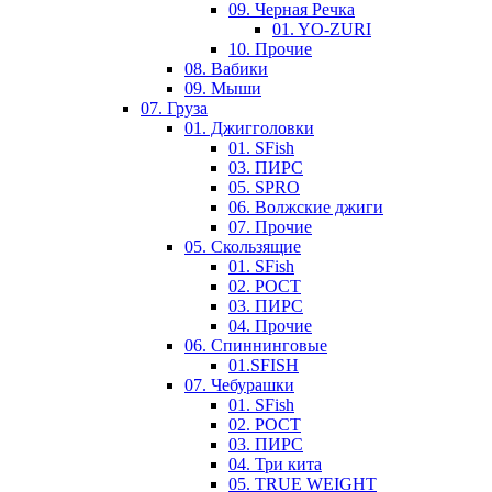
09. Черная Речка
01. YO-ZURI
10. Прочие
08. Вабики
09. Мыши
07. Груза
01. Джигголовки
01. SFish
03. ПИРС
05. SPRO
06. Волжские джиги
07. Прочие
05. Скользящие
01. SFish
02. РОСТ
03. ПИРС
04. Прочие
06. Спиннинговые
01.SFISH
07. Чебурашки
01. SFish
02. РОСТ
03. ПИРС
04. Три кита
05. TRUE WEIGHT