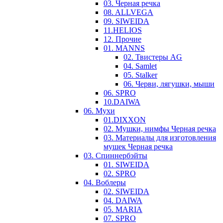
03. Черная речка
08. ALLVEGA
09. SIWEIDA
11.HELIOS
12. Прочие
01. MANNS
02. Твистеры AG
04. Samlet
05. Stalker
06. Черви, лягушки, мыши
06. SPRO
10.DAIWA
06. Мухи
01.DIXXON
02. Мушки, нимфы Черная речка
03. Материалы для изготовления
мушек Черная речка
03. Cпиннербэйты
01. SIWEIDA
02. SPRO
04. Воблеры
02. SIWEIDA
04. DAIWA
05. MARIA
07. SPRO