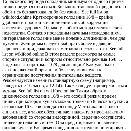
16-часового периода голодания, минимум от одного приёма
пищи придется отказаться. Большинство людей предпочитают
обойтись без завтрака, либо без ужина. See full list on
wikifood.online Краткосрочное голодание 16/8 – крайне
удобный и простой в исполнении способ коррекции
состояния здоровья. Однако у любого метода имеются свои
недостатки. Согласно последним научным исследованиям,
интервальное голодание менее полезно для женщин, чем для
мужчин. Женщинам следует выбирать более щадящие
варианты и придерживаться методики несколько дн. See full
list on wikifood.online В этом разделе рассмотрены самые
спорные ситуации и вопросы относительно режима 16/8: 1.
Подходит ли протокол 16/8 для женщин? Как уже было
сказано, женский организм более чувствителен к
ограничению поступления питательных веществ.
Рекомендуется изменить стандартную схему (например,
голодать не 16 часов, а 12-14). Также следует придерживаться
метода. See full list on wikifood.online Таким образом,
циклическое голодание 16/8 – это особый режим приёма
пищи, при котором кушать можно только по 8 часов в сутки, а
остальные 16 часов отводятся голоду.Методика позволяет
снизить вес, а также обеспечивает надежную профилактику
заболеваний со стороны эндокринной, сердечно-сосудистой,
пищеварительной систем. Она предотвращает появление
онкологически.Во время голодания желательно нормировать