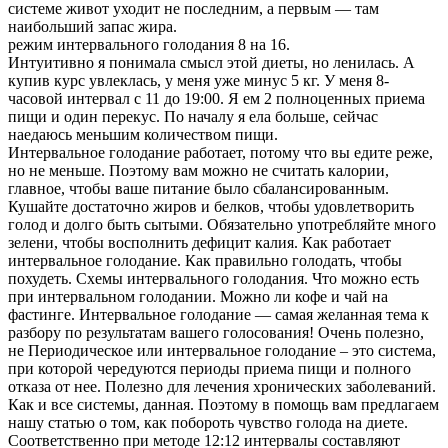
системе живот уходит не последним, а первым — там
наибольший запас жира.
режим интервального голодания 8 на 16.
Интуитивно я понимала смысл этой диеты, но ленилась. А
купив курс увлеклась, у меня уже минус 5 кг. У меня 8-
часовой интервал с 11 до 19:00. Я ем 2 полноценных приема
пищи и один перекус. По началу я ела больше, сейчас
наедаюсь меньшим количеством пищи.
Интервальное голодание работает, потому что вы едите реже,
но не меньше. Поэтому вам можно не считать калории,
главное, чтобы ваше питание было сбалансированным.
Кушайте достаточно жиров и белков, чтобы удовлетворить
голод и долго быть сытыми. Обязательно употребляйте много
зелени, чтобы восполнить дефицит калия. Как работает
интервальное голодание. Как правильно голодать, чтобы
похудеть. Схемы интервального голодания. Что можно есть
при интервальном голодании. Можно ли кофе и чай на
фастинге. Интервальное голодание — самая желанная тема к
разбору по результатам вашего голосования! Очень полезно,
не Периодическое или интервальное голодание – это система,
при которой чередуются периоды приема пищи и полного
отказа от нее. Полезно для лечения хронических заболеваний.
Как и все системы, данная. Поэтому в помощь вам предлагаем
нашу статью о том, как побороть чувство голода на диете.
Соответственно при методе 12:12 интервалы составляют