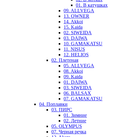
01. В катушках
09. ALLVEGA
13. OWNER
14. Akkoi
15. Kaida
02. SIWEIDA
03. DAIWA
10. GAMAKATSU
11. NISUS
12. HELIOS
02. Плетеная
05. ALLVEGA
08. Akkoi
09. Kaida
01. DAIWA
03. SIWEIDA
06. BALSAX
07. GAMAKATSU
04. Поплавки
03. ПИРС
01. Зимние
02. Летние
05. OLYMPUS
07. Черная речка