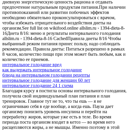
дневную энергетическую ценность рациона и отдавать
предпочтение натуральным продуктам питания.При наличии
противопоказаний или развитии побочных эффектов
необходимо обязательно проконсультироваться с врачом,
чтобы избежать отрицательного воздействия диеты на
организм.See full list on wikifood.online allslim.ru › 1394-dieta-8-
16Диета 8/16: меню и результаты интервального голодания
allslim.ru › 1394-dieta-8-16 CachedПравила диеты 8/16 Чтобы
выбранный режим питания принес пользу, надо соблюдать
рекомендации. Правила диеты: Питаться разрешено в рамках
8 часов, количество пищи при этом может быть любым, как и
количество ее приемов.
интервальное голодание вред
как выдержать интервальное голодание
блюда на интервальном голодании рецепты
интервальное голодание для женщин 60 лет
интервальное голодание 24 1 схема
Благодаря курсу я постигла основы интервального голодания,
получила свой индивидуальный план питания и план
тренировок. Главное тут не то, что ты ешь — я не
ограничиваю себя в еде вообще, а когда ешь. Пауза дает
организму понизить уровень инсулина и перейти на
переработку жиров, которые уже есть в теле. Во время
периода поста организм входит в кетоз — во время него
расщепляются жиры, а не мышцы. Именно поэтому в этой