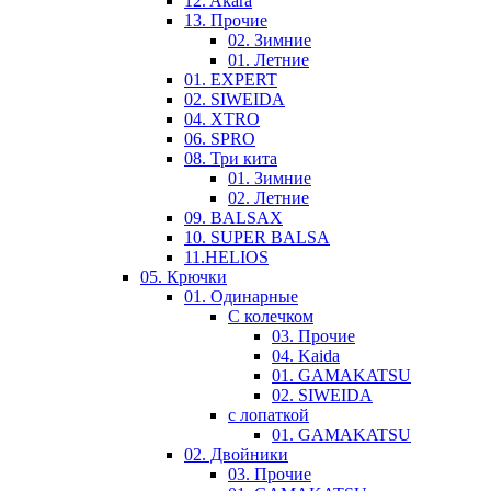
12. Akara
13. Прочие
02. Зимние
01. Летние
01. EXPERT
02. SIWEIDA
04. XTRO
06. SPRO
08. Три кита
01. Зимние
02. Летние
09. BALSAX
10. SUPER BALSA
11.HELIOS
05. Крючки
01. Одинарные
С колечком
03. Прочие
04. Kaida
01. GAMAKATSU
02. SIWEIDA
с лопаткой
01. GAMAKATSU
02. Двойники
03. Прочие