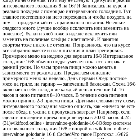
когда ничего не ешь. Но я ему не следую. Где купить режим
интервального голодания 8 на 16? Я Записалась на курс и
реально похудела с помощью интервального голоадния. Тут
главное постепенно на него переходить и чтобы похудеть на
нем — придерживайтесь правильного питания. Не ешьте
сладкого много (лучше вообще исключить или заменить на
полезное), булки и хлеб тоже в идеале исключить или
заменить на полезные хлебцы с клетчаткой. И занятия
спортом тоже никто не отменял. Понравилось, что на курсе
все собранно вместе и план питания и план тренировок.
Примерное меню на неделю для варианта 16/8 Интервальное
голодание 16/8 обычно подразумевает отказ от завтрака и
ранний ужин. Но часы приема пищи можно менять в
зависимости от режима дня. Предлагаем описание
примерного меню на неделю. День первый Обед: постное
мясо на гриле, на гарнир — запеченный баклажан. Схема 16/8
включает в себя голодание каждый день в течение 14–16
часов и окно питания 8–10 часов. В течение окна питания
можно принять 2-3 приема пищи. Другими словами эту схему
интервального голодания можно описать, как «ничего не есть
после обеда и ужина и пропускать завтрак» Например, если
сделать последний прием пищи вечером в 20:00 часов. 4.2/5
(31)wikifood.online › intervalnoe-golodanie-16-8Обзор системы
интервального голодания 16/8 с опорой на wikifood.online ›
intervalnoe-golodanie-16-8 CachedЧто такое Протокол 16/8?6