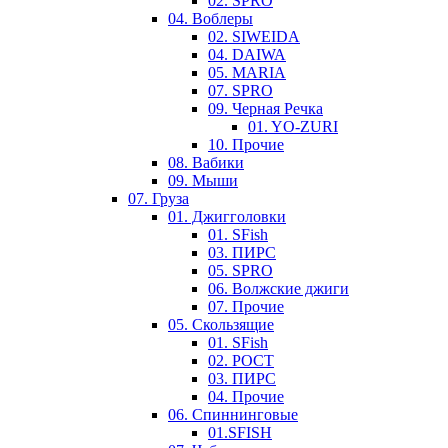
02. SPRO
04. Воблеры
02. SIWEIDA
04. DAIWA
05. MARIA
07. SPRO
09. Черная Речка
01. YO-ZURI
10. Прочие
08. Вабики
09. Мыши
07. Груза
01. Джигголовки
01. SFish
03. ПИРС
05. SPRO
06. Волжские джиги
07. Прочие
05. Скользящие
01. SFish
02. РОСТ
03. ПИРС
04. Прочие
06. Спиннинговые
01.SFISH