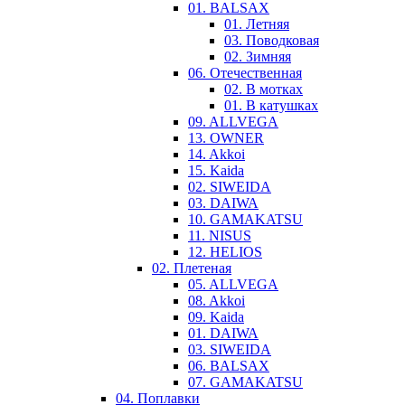
01. BALSAX
01. Летняя
03. Поводковая
02. Зимняя
06. Отечественная
02. В мотках
01. В катушках
09. ALLVEGA
13. OWNER
14. Akkoi
15. Kaida
02. SIWEIDA
03. DAIWA
10. GAMAKATSU
11. NISUS
12. HELIOS
02. Плетеная
05. ALLVEGA
08. Akkoi
09. Kaida
01. DAIWA
03. SIWEIDA
06. BALSAX
07. GAMAKATSU
04. Поплавки