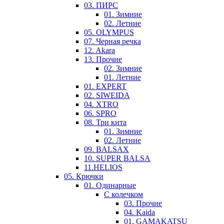
03. ПИРС
01. Зимние
02. Летние
05. OLYMPUS
07. Черная речка
12. Akara
13. Прочие
02. Зимние
01. Летние
01. EXPERT
02. SIWEIDA
04. XTRO
06. SPRO
08. Три кита
01. Зимние
02. Летние
09. BALSAX
10. SUPER BALSA
11.HELIOS
05. Крючки
01. Одинарные
С колечком
03. Прочие
04. Kaida
01. GAMAKATSU