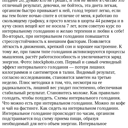
позднее 20, думаю кто не грешит, и тем не менее я считаю это
отличный результат, девочки, не бойтесь, эта диета легкая,
организм быстро привыкает к ней, голод терпит легко, если
вы тем более ночью спите в отличие от меня, я работаю по
скользящему графику, я просто влезла в шорты 44 размера и в
кучу своих вещей кот не носила 7 лет, всем советую курс по
интервальному голоданию и желаю терпения и любви к себе!
Во-вторых, при интервальном голодании повышается
стрессоустойчивость к внешним факторам. Появляется
лёгкость в движениях, крепкий сон и хорошее настроение. К
тому же, при таком типе голодания активизируются процессы
мышления, растёт работоспособность и увеличивается заряд
энергии. Фото: istockphoto.com. Первый и самый очевидный
эффект интервального голодания — потеря лишних
килограммов и сантиметров в талии. Видимый результат,
согласно исследованиям, становится заметен на третью
неделю. Плюс методики в том, что, несмотря на ее
радикальность, лишний вес уходит постепенно, обеспечивая
стабильный результат. Становитесь моложе. Как правильно
голодать, чтобы похудеть. Схемы интервального голодания.
Что можно есть при интервальном голодании. Можно ли кофе
и чай на фастинге. Как сидеть на интервальном голодании.
Интервальное голодание происходит по часам, организм
подстраивается под схему приема пищи, образуя
необходимый для него объем энергии. Интервальное