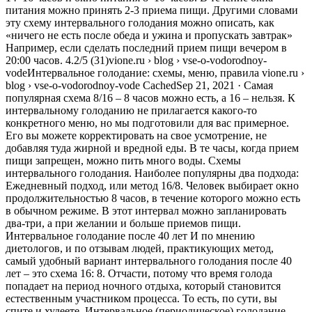
питания можно принять 2-3 приема пищи. Другими словами
эту схему интервального голодания можно описать, как
«ничего не есть после обеда и ужина и пропускать завтрак»
Например, если сделать последний прием пищи вечером в
20:00 часов. 4.2/5 (31)vione.ru › blog › vse-o-vodorodnoy-
vodeИнтервальное голодание: схемы, меню, правила vione.ru ›
blog › vse-o-vodorodnoy-vode CachedSep 21, 2021 · Самая
популярная схема 8/16 – 8 часов можно есть, а 16 – нельзя. К
интервальному голоданию не прилагается какого-то
конкретного меню, но мы подготовили для вас примерное.
Его вы можете корректировать на свое усмотрение, не
добавляя туда жирной и вредной еды. В те часы, когда прием
пищи запрещен, можно пить много воды. Схемы
интервального голодания. Наиболее популярны два подхода:
Ежедневный подход, или метод 16/8. Человек выбирает окно
продолжительностью 8 часов, в течение которого можно есть
в обычном режиме. В этот интервал можно запланировать
два-три, а при желании и больше приемов пищи.
Интервальное голодание после 40 лет И по мнению
диетологов, и по отзывам людей, практикующих метод,
самый удобный вариант интервального голодания после 40
лет – это схема 16: 8. Отчасти, потому что время голода
попадает на период ночного отдыха, который становится
естественным участником процесса. То есть, по сути, вы
спите и худеете. Интервальное (периодическое) голодание —