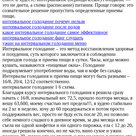
это не диета, а схема (расписание) питания. Проще говоря: это
сознательное решение пропустить определенные приемы
пищи.
интервальное голодание почему нельзя
интервальное голодание после родов
какое интервальное голодание самое эффективное
интервальное голодание фанг слушать
ужин на интервальном голодании меню
Интервальное голодание – это метод восстановления здоровья
и похудения, суть которого заключается в соблюдении
периодов голода и приема пищи в сутки. Часы, когда можно
кушать, называются «пищевые окна». Голодание
подразумевает употребление воды, чая и кофе без сахара.
Интервалы голодания и приема пищи могут быть разными –
16/8, 20/4, 12/12 соответственно.
интервальное голодание 1 6 схема.
Благодаря курсу интервального голодания я решила сразу
начать с 16/8, изначальный вес 72,5, прошло полтора месяца, я
вешу 63,600, моему счастью нет предела!!!, я худею стабильно
на 2 кг в неделю, хочу до 60 продержаться и потом просто
поддерживать вес, просто не буду есть после 20, но позволю
себе немного сладкого в дневное время, за два месяца я не
съела ни одной конфетки и ни одного пирожка, ела с 12 до 20,
иногда грешила конечно, но не часто, вино сухое и ужин