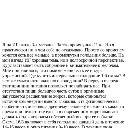
Я на ИГ около 3-х месяцев. За это время ушло 11 кг. Но я
практически ни в чем себе не отказываю. Просто со временем
хочется есть все меньше, а промежутки голодания больше. На
мой взгляд ИГ хорошая тема, но в долгосрочной перспективе.
Курс заставляет быть собраннее и внимательнее к мелочам.
Мне понравилось, что помимо меню есть ее и курс
упражнений. Где купить интервальное голодание 1 6 схема? В
чем же смысл интервального голодания? В первую очередь
этот принцип питания позволяет не набирать вес. При
отсутствии пищи большую часть суток в организме
запускается расщепление жиров, которые становятся
источником энергии вместо глюкозы. Эта физиологическая
особенность позволяла древнему человеку выживать какое-то
время при недостатке еды, а в современном мире помогает
держать под контролем собственный вес при ее избытке.
Схема 16/8 включает в себя голодание каждый день в течение
14–16 часов и окно питания 8–10 часов. В течение окна