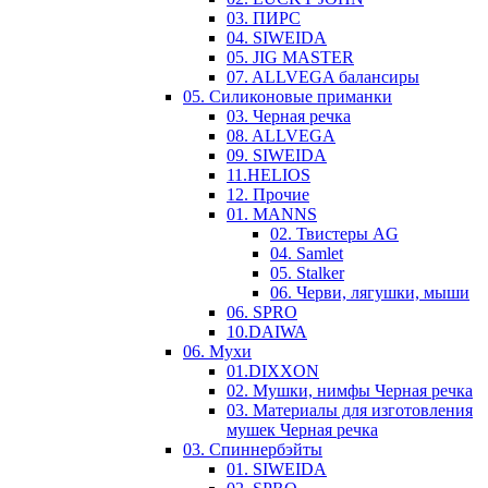
03. ПИРС
04. SIWEIDA
05. JIG MASTER
07. ALLVEGA балансиры
05. Силиконовые приманки
03. Черная речка
08. ALLVEGA
09. SIWEIDA
11.HELIOS
12. Прочие
01. MANNS
02. Твистеры AG
04. Samlet
05. Stalker
06. Черви, лягушки, мыши
06. SPRO
10.DAIWA
06. Мухи
01.DIXXON
02. Мушки, нимфы Черная речка
03. Материалы для изготовления
мушек Черная речка
03. Cпиннербэйты
01. SIWEIDA