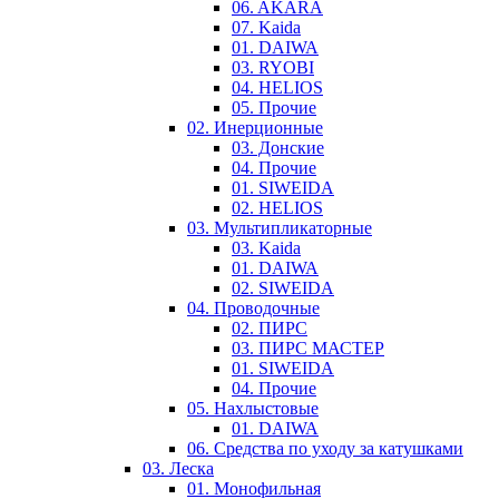
06. AKARA
07. Kaida
01. DAIWA
03. RYOBI
04. HELIOS
05. Прочие
02. Инерционные
03. Донские
04. Прочие
01. SIWEIDA
02. HELIOS
03. Мультипликаторные
03. Kaida
01. DAIWA
02. SIWEIDA
04. Проводочные
02. ПИРС
03. ПИРС МАСТЕР
01. SIWEIDA
04. Прочие
05. Нахлыстовые
01. DAIWA
06. Средства по уходу за катушками
03. Леска
01. Монофильная