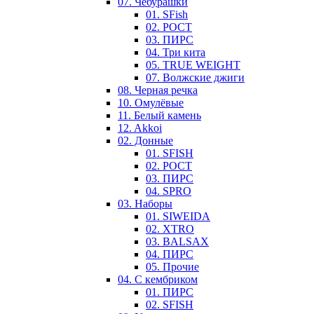
07. Чебурашки
01. SFish
02. РОСТ
03. ПИРС
04. Три кита
05. TRUE WEIGHT
07. Волжские джиги
08. Черная речка
10. Омулёвые
11. Белый камень
12. Akkoi
02. Донные
01. SFISH
02. РОСТ
03. ПИРС
04. SPRO
03. Наборы
01. SIWEIDA
02. XTRO
03. BALSAX
04. ПИРС
05. Прочие
04. С кембриком
01. ПИРС
02. SFISH