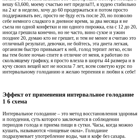
вешу 63,600, моему счастью нет предела!!!, я худею стабильно
на 2 кг в неделю, хочу до 60 продержаться и потом просто
поддерживать вес, просто не буду есть после 20, но позволю
себе немного сладкого в дневное время, за два месяца я не
съела ни одной конфетки и ни одного пирожка, ела с 12 до 20,
иногда грешила конечно, но не часто, вино сухое и ужин
позднее 20, думаю кто не грешит, и тем не менее я считаю это
отличный результат, девочки, не бойтесь, эта диета легкая,
организм быстро привыкает к ней, голод терпит легко, если
вы тем более ночью спите в отличие от меня, я работаю по
скользящему графику, я просто влезла в шорты 44 размера и в
кучу своих вещей кот не носила 7 лет, всем советую курс по
интервальному голоданию и желаю терпения и любви к себе!
Эффект от применения интервальное голодание
1 6 схема
Интервальное голодание – это метод восстановления здоровья
и похудения, суть которого заключается в соблюдении
периодов голода и приема пищи в сутки. Часы, когда можно
кушать, называются «пищевые окна». Голодание
подразумевает употребление воды, чая и кофе без сахара.