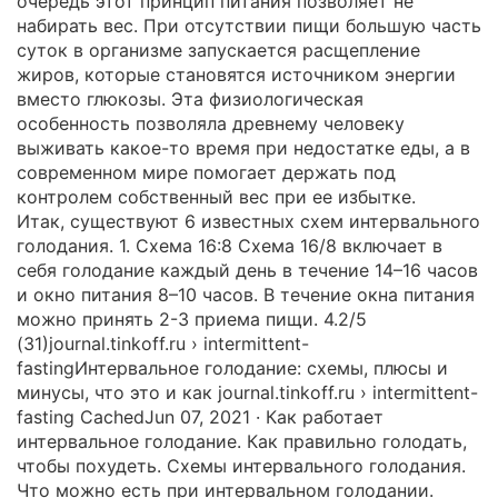
очередь этот принцип питания позволяет не
набирать вес. При отсутствии пищи большую часть
суток в организме запускается расщепление
жиров, которые становятся источником энергии
вместо глюкозы. Эта физиологическая
особенность позволяла древнему человеку
выживать какое-то время при недостатке еды, а в
современном мире помогает держать под
контролем собственный вес при ее избытке.
Итак, существуют 6 известных схем интервального
голодания. 1. Схема 16:8 Схема 16/8 включает в
себя голодание каждый день в течение 14–16 часов
и окно питания 8–10 часов. В течение окна питания
можно принять 2-3 приема пищи. 4.2/5
(31)journal.tinkoff.ru › intermittent-
fastingИнтервальное голодание: схемы, плюсы и
минусы, что это и как journal.tinkoff.ru › intermittent-
fasting CachedJun 07, 2021 · Как работает
интервальное голодание. Как правильно голодать,
чтобы похудеть. Схемы интервального голодания.
Что можно есть при интервальном голодании.