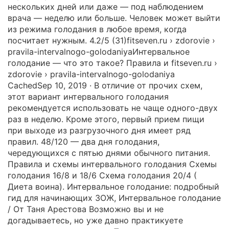
нескольких дней или даже — под наблюдением
врача — неделю или больше. Человек может выйти
из режима голодания в любое время, когда
посчитает нужным. 4.2/5 (31)fitseven.ru › zdorovie ›
pravila-intervalnogo-golodaniyaИнтервальное
голодание — что это такое? Правила и fitseven.ru ›
zdorovie › pravila-intervalnogo-golodaniya
CachedSep 10, 2019 · В отличие от прочих схем,
этот вариант интервального голодания
рекомендуется использовать не чаще одного-двух
раз в неделю. Кроме этого, первый прием пищи
при выходе из разгрузочного дня имеет ряд
правил. 48/120 — два дня голодания,
чередующихся с пятью днями обычного питания.
Правила и схемы интервального голодания Схемы
голодания 16/8 и 18/6 Схема голодания 20/4 (
Диета воина). Интервальное голодание: подробный
гид для начинающих ЗОЖ, Интервальное голодание
/ От Таня Арестова Возможно вы и не
догадываетесь, но уже давно практикуете