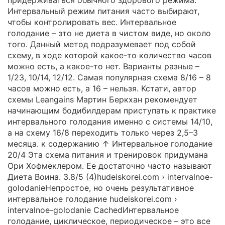
Интервальный режим питания часто выбирают,
чтобы контролировать вес. Интервальное
голодание – это не диета в чистом виде, но около
того. Данный метод подразумевает под собой
схему, в ходе которой какое-то количество часов
можно есть, а какое-то нет. Варианты разные –
1/23, 10/14, 12/12. Самая популярная схема 8/16 – 8
часов можно есть, а 16 – нельзя. Кстати, автор
схемы Leangains Мартин Беркхан рекомендует
начинающим бодибилдерам приступать к практике
интервального голодания именно с системы 14/10,
а на схему 16/8 переходить только через 2,5–3
месяца. к содержанию ↑ Интервальное голодание
20/4 Эта схема питания и тренировок придумана
Ори Хофмеклером. Ее достаточно часто называют
Диета Воина. 3.8/5 (4)hudeiskorei.com › intervalnoe-
golodanieНепростое, но очень результативное
интервальное голодание hudeiskorei.com ›
intervalnoe-golodanie CachedИнтервальное
голодание, циклическое, периодическое – это все