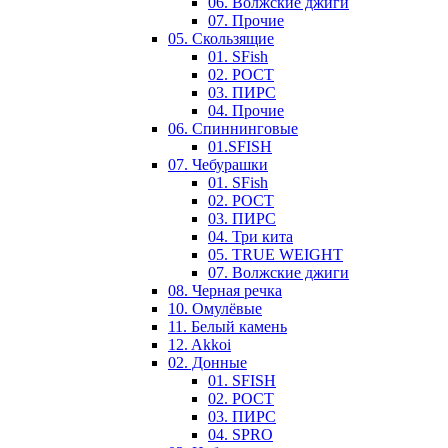
06. Волжские джиги
07. Прочие
05. Скользящие
01. SFish
02. РОСТ
03. ПИРС
04. Прочие
06. Спиннинговые
01.SFISH
07. Чебурашки
01. SFish
02. РОСТ
03. ПИРС
04. Три кита
05. TRUE WEIGHT
07. Волжские джиги
08. Черная речка
10. Омулёвые
11. Белый камень
12. Akkoi
02. Донные
01. SFISH
02. РОСТ
03. ПИРС
04. SPRO