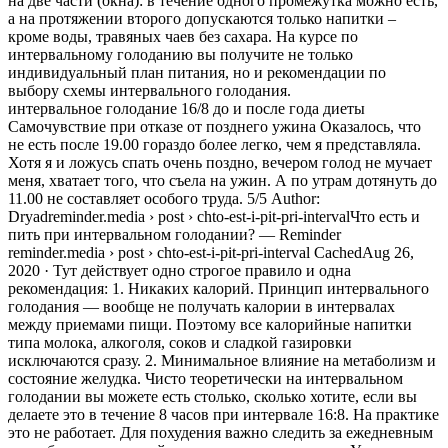
на две части (окна): в течение одного промежутка можно есть,
а на протяжении второго допускаются только напитки –
кроме воды, травяных чаев без сахара. На курсе по
интервальному голоданию вы получите не только
индивидуальный план питания, но и рекомендации по
выбору схемы интервального голодания.
интервальное голодание 16/8 до и после года диеты
Самочувствие при отказе от позднего ужина Оказалось, что
не есть после 19.00 гораздо более легко, чем я представляла.
Хотя я и ложусь спать очень поздно, вечером голод не мучает
меня, хватает того, что съела на ужин. А по утрам дотянуть до
11.00 не составляет особого труда. 5/5 Author:
Dryadreminder.media › post › chto-est-i-pit-pri-intervalЧто есть и
пить при интервальном голодании? — Reminder
reminder.media › post › chto-est-i-pit-pri-interval CachedAug 26,
2020 · Тут действует одно строгое правило и одна
рекомендация: 1. Никаких калорий. Принцип интервального
голодания — вообще не получать калории в интервалах
между приемами пищи. Поэтому все калорийные напитки
типа молока, алкоголя, соков и сладкой газировки
исключаются сразу. 2. Минимальное влияние на метаболизм и
состояние желудка. Чисто теоретически на интервальном
голодании вы можете есть столько, сколько хотите, если вы
делаете это в течение 8 часов при интервале 16:8. На практике
это не работает. Для похудения важно следить за ежедневным