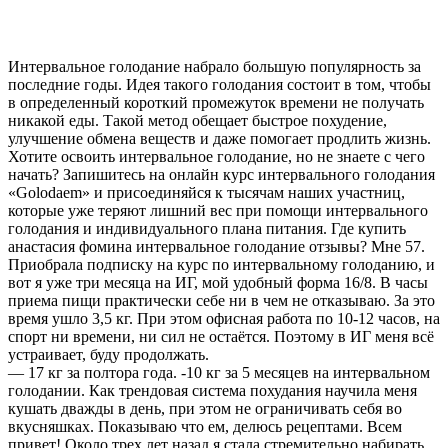
Интервальное голодание набрало большую популярность за
последние годы. Идея такого голодания состоит в том, чтобы
в определенный короткий промежуток времени не получать
никакой еды. Такой метод обещает быстрое похудение,
улучшение обмена веществ и даже помогает продлить жизнь.
Хотите освоить интервальное голодание, но не знаете с чего
начать? Запишитесь на онлайн курс интервального голодания
«Golodaem» и присоединяйся к тысячам наших участниц,
которые уже теряют лишний вес при помощи интервального
голодания и индивидуального плана питания. Где купить
анастасия фомина интервальное голодание отзывы? Мне 57.
Приобрала подписку на курс по интервальному голоданию, и
вот я уже три месяца на ИГ, мой удобный форма 16/8. В часы
приема пищи практически себе ни в чем не отказываю. За это
время ушло 3,5 кг. При этом офисная работа по 10-12 часов, на
спорт ни времени, ни сил не остаётся. Поэтому в ИГ меня всё
устраивает, буду продолжать.
— 17 кг за полтора года. -10 кг за 5 месяцев на интервальном
голодании. Как трендовая система похудания научила меня
кушать дважды в день, при этом не ограничивать себя во
вкусняшках. Показываю что ем, делюсь рецептами. Всем
привет! Около трех лет назад я стала стремительно набирать