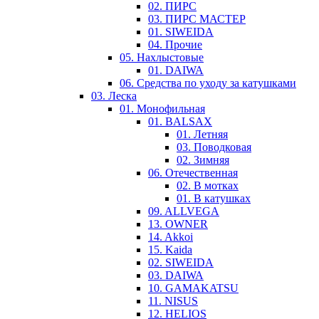
02. ПИРС
03. ПИРС МАСТЕР
01. SIWEIDA
04. Прочие
05. Нахлыстовые
01. DAIWA
06. Средства по уходу за катушками
03. Леска
01. Монофильная
01. BALSAX
01. Летняя
03. Поводковая
02. Зимняя
06. Отечественная
02. В мотках
01. В катушках
09. ALLVEGA
13. OWNER
14. Akkoi
15. Kaida
02. SIWEIDA
03. DAIWA
10. GAMAKATSU
11. NISUS
12. HELIOS