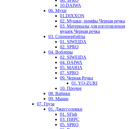
06. SPRO
10.DAIWA
06. Мухи
01.DIXXON
02. Мушки, нимфы Черная речка
03. Материалы для изготовления
мушек Черная речка
03. Cпиннербэйты
01. SIWEIDA
02. SPRO
04. Воблеры
02. SIWEIDA
04. DAIWA
05. MARIA
07. SPRO
09. Черная Речка
01. YO-ZURI
10. Прочие
08. Вабики
09. Мыши
07. Груза
01. Джигголовки
01. SFish
03. ПИРС
05. SPRO