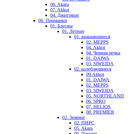
06. Akara
07. Akkoi
04. Джиговые
06. Приманки
01. Блесны
01. Летние
01. вращающиеся
02. MEPPS
04. Akkoi
04. Черная речка
01. DAIWA
03. SIWEIDA
02. колеблющиеся
09.Akkoi
01. DAIWA
02. MEPPS
03. SIWEIDA
05. NORTHLAND
06. SPRO
07. HELIOS
08. PREMIER
02. Зимние
02. ПИРС
05. Akara
06. Прочие