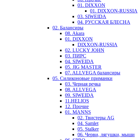
01. DIXXON
01. DIXXON-RUSSIA
03. SIWEIDA
04. РУССКАЯ БЛЕСНА
02. Балансиры
08. Akara
01. DIXXON
DIXXON-RUSSIA
02. LUCKY JOHN
03. ПИРС
04. SIWEIDA
05. JIG MASTER
07. ALLVEGA балансиры
05. Силиконовые приманки
03. Черная речка
08. ALLVEGA
09. SIWEIDA
11.HELIOS
12. Прочие
01. MANNS
02. Твистеры AG
04. Samlet
05. Stalker
06. Черви, лягушки, мыши