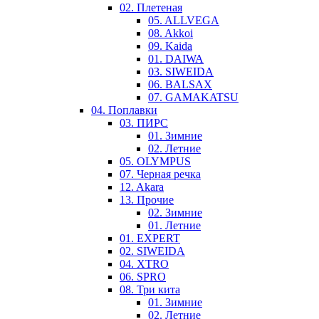
02. Плетеная
05. ALLVEGA
08. Akkoi
09. Kaida
01. DAIWA
03. SIWEIDA
06. BALSAX
07. GAMAKATSU
04. Поплавки
03. ПИРС
01. Зимние
02. Летние
05. OLYMPUS
07. Черная речка
12. Akara
13. Прочие
02. Зимние
01. Летние
01. EXPERT
02. SIWEIDA
04. XTRO
06. SPRO
08. Три кита
01. Зимние
02. Летние