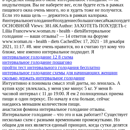
индульгенция. Вы не наберете вес, если будете есть в рамках
пищевого окна очень много, но и худеть тоже не получится.
Если это ваша цель — держитесь в рамках калоража.
#интервальноеголодание#похудениесбольшоговеса#какпохуде
ОСНОВНОЙ Views: 381.6KAuthor: ЗАХОТЕТЬ ПОХУДЕТЬ с
Liliia Francewww.woman.ru › health › dietsИнтервальное
голодание — ваши отзывы? — 14 ответов на форуме
www.woman.ru › health › diets CachedDec 17, 2021 · 18 декабря
2021, 11:17. #8. мне очень нравится, но я считаю тут кому что
ближе, мне именно интервальное подходит. Я
интервальное голодание 12 8 схема
интервальное голодание пошагово
пройти тест интервального голодания бесплатно
интервальное голодание схемы для начинающих женщин
сколько держать интервальное голодание
Интуитивно я понимала смысл этой диеты, но ленилась. А
купив курс увлеклась, у меня уже минус 5 кг. У меня 8-
часовой интервал с 11 до 19:00. Я ем 2 полноценных приема
пищи и один перекус. По началу я ела больше, сейчас
наедаюсь меньшим количеством пищи.
анастасия фомина интервальное голодание отзывы.
Интервальное голодание – что это и как работает? Существует
несколько схем с разными временными промежутками. Но
общим для них является единый принцип, когда сутки делятся