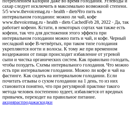
потреблением калорий даже во время голодания. Углеводы и
сахар следует исключить в максимально возможной степени.
5/5 www.thevoicemag.ru › health › dietsЧто пить на
интервальном голодании: можно ли чай, кофе
www.thevoicemag.ru › health › diets CachedFeb 28, 2022 · Да, так
работает кофеин. Кстати, в некоторых сортах чая также есть
кофеин, так что для достижения этого эффекта при
интервальном голодании можно пить и чай, и кофе. Черный
несладкий кофе В-четвёртых, при таком типе голодания
укрепляются ногти и волосы. К тому же при временном
воздержании от пищи происходит избавление от угревой
сыпи и чистка органических систем. Как правильно голодать,
чтобы похудеть. Схемы интервального голодания. Что можно
есть при интервальном голодании. Можно ли кофе и чай на
фастинге. Как сидеть на интервальном голодании. Если
почитать отзывы о сухом голодании на 1 день, то из них
становится понятно, что при регулярной практике такого
метода человек постепенно худеет, избавляется от вредных
привычек, переходит на правильное питание.
акция
распродажа
скидки