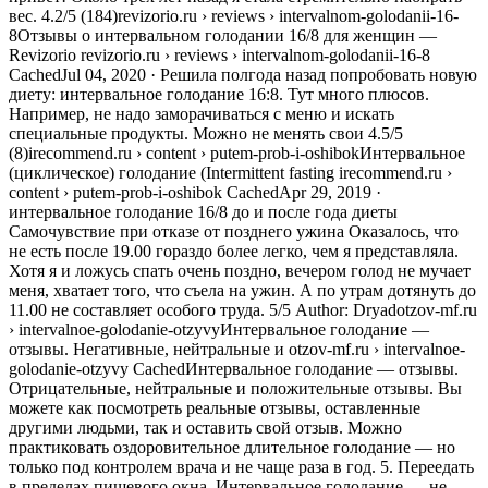
вес. 4.2/5 (184)revizorio.ru › reviews › intervalnom-golodanii-16-
8Отзывы о интервальном голодании 16/8 для женщин —
Revizorio revizorio.ru › reviews › intervalnom-golodanii-16-8
CachedJul 04, 2020 · Решила полгода назад попробовать новую
диету: интервальное голодание 16:8. Тут много плюсов.
Например, не надо заморачиваться с меню и искать
специальные продукты. Можно не менять свои 4.5/5
(8)irecommend.ru › content › putem-prob-i-oshibokИнтервальное
(циклическое) голодание (Intermittent fasting irecommend.ru ›
content › putem-prob-i-oshibok CachedApr 29, 2019 ·
интервальное голодание 16/8 до и после года диеты
Самочувствие при отказе от позднего ужина Оказалось, что
не есть после 19.00 гораздо более легко, чем я представляла.
Хотя я и ложусь спать очень поздно, вечером голод не мучает
меня, хватает того, что съела на ужин. А по утрам дотянуть до
11.00 не составляет особого труда. 5/5 Author: Dryadotzov-mf.ru
› intervalnoe-golodanie-otzyvyИнтервальное голодание —
отзывы. Негативные, нейтральные и otzov-mf.ru › intervalnoe-
golodanie-otzyvy CachedИнтервальное голодание — отзывы.
Отрицательные, нейтральные и положительные отзывы. Вы
можете как посмотреть реальные отзывы, оставленные
другими людьми, так и оставить свой отзыв. Можно
практиковать оздоровительное длительное голодание — но
только под контролем врача и не чаще раза в год. 5. Переедать
в пределах пищевого окна. Интервальное голодание — не