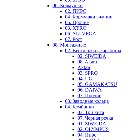
06. Кормушки
02. ПИРС
04. Кормушки зимние
05. Прочие
03. XTRO
06. ALLVEGA
07. Рост
08. Монтажные
02. Вертлюжки, карабины
02. SIWEIDA
08. Akara
Akkoi
03. SPRO
04. UG
05. GAMAKATSU
06. DAIWA
07. Прочие
03. Заводные кольца
04. Кембрики
03. Три кита
07. Черная речка
01. SIWEIDA
02. OLYMPUS
04. Пирс