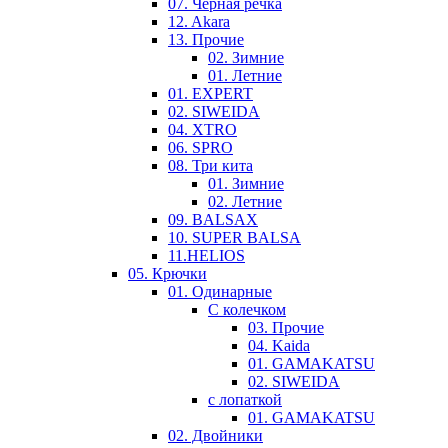
07. Черная речка
12. Akara
13. Прочие
02. Зимние
01. Летние
01. EXPERT
02. SIWEIDA
04. XTRO
06. SPRO
08. Три кита
01. Зимние
02. Летние
09. BALSAX
10. SUPER BALSA
11.HELIOS
05. Крючки
01. Одинарные
С колечком
03. Прочие
04. Kaida
01. GAMAKATSU
02. SIWEIDA
с лопаткой
01. GAMAKATSU
02. Двойники