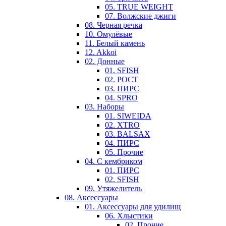
05. TRUE WEIGHT
07. Волжские джиги
08. Черная речка
10. Омулёвые
11. Белый камень
12. Akkoi
02. Донные
01. SFISH
02. РОСТ
03. ПИРС
04. SPRO
03. Наборы
01. SIWEIDA
02. XTRO
03. BALSAX
04. ПИРС
05. Прочие
04. С кембриком
01. ПИРС
02. SFISH
09. Утяжелитель
08. Аксессуары
01. Аксессуары для удилищ
06. Хлыстики
02. Прочие