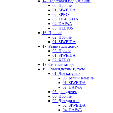
14. Подставки под удилища
06. Прочие
01. SIWEIDA
02. SPRO
03. ТРИ КИТА
04. DAIWA
05. HELIOS
16. Прочие
02. Прочие
01. SIWEIDA
17. Резина для донок
03. Прочее
01. SIWEIDA
02. XTRO
18. Сигнализаторы
19. Сумки,чехлы,тубусы
01. Для катушек
03. Белый Камень
01. SIWEIDA
02. DAIWA
05. для удочек
06. Прочие
02. Для удилищ
02. SIWEIDA
04. DAIWA