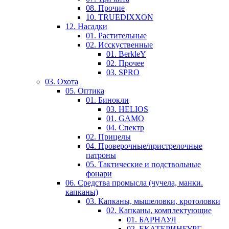
08. Прочие
10. TRUEDIXXON
12. Насадки
01. Растительные
02. Исскуственные
01. BerkleY
02. Прочее
03. SPRO
03. Охота
05. Оптика
01. Бинокли
03. HELIOS
01. GAMO
04. Спектр
02. Прицелы
04. Проверочные/пристрелочные
патроны
05. Тактические и подствольные
фонари
06. Средства промысла (чучела, манки.
капканы)
03. Капканы, мышеловки, кротоловки
02. Капканы, комплектующие
01. БАРНАУЛ
02. ЕКАТЕРИНБУРГ