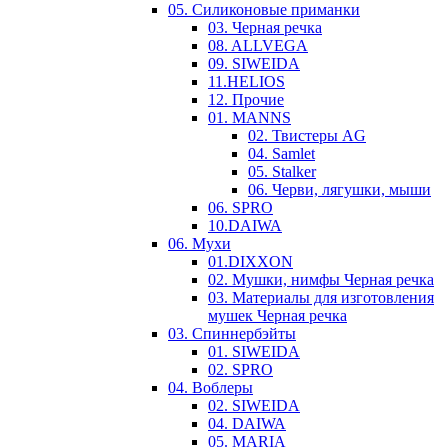
05. Силиконовые приманки
03. Черная речка
08. ALLVEGA
09. SIWEIDA
11.HELIOS
12. Прочие
01. MANNS
02. Твистеры AG
04. Samlet
05. Stalker
06. Черви, лягушки, мыши
06. SPRO
10.DAIWA
06. Мухи
01.DIXXON
02. Мушки, нимфы Черная речка
03. Материалы для изготовления
мушек Черная речка
03. Cпиннербэйты
01. SIWEIDA
02. SPRO
04. Воблеры
02. SIWEIDA
04. DAIWA
05. MARIA