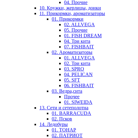
04. Прочие
10. Кружки, жерлицы, донки
11. Прикормки, ароматизаторы
01. Прикормки
02. ALLVEGA
05. Прочие
01. FISH DREAM
04. Три кита
07. FISHBAIT
02. Ароматизаторы
01. ALLVEGA
02. Три кита
03. SPRO
04. PELICAN
05. SFT
06. FISHBAIT
03. Ведра,сита
Прочее
01. SIWEIDA
13. Сети и сетеполотна
01. BARRACUDA
02. Псков
14. Ледобуры
01. ТОНАР
02. ПАТРИОТ