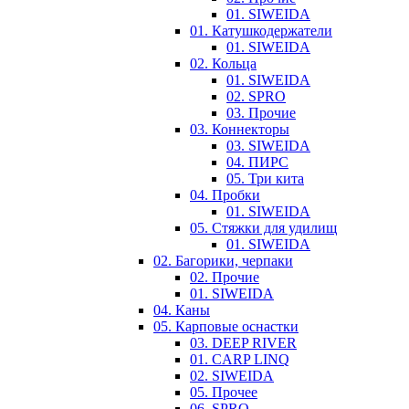
01. SIWEIDA
01. Катушкодержатели
01. SIWEIDA
02. Кольца
01. SIWEIDA
02. SPRO
03. Прочие
03. Коннекторы
03. SIWEIDA
04. ПИРС
05. Три кита
04. Пробки
01. SIWEIDA
05. Стяжки для удилищ
01. SIWEIDA
02. Багорики, черпаки
02. Прочие
01. SIWEIDA
04. Каны
05. Карповые оснастки
03. DEEP RIVER
01. CARP LINQ
02. SIWEIDA
05. Прочее
06. SPRO