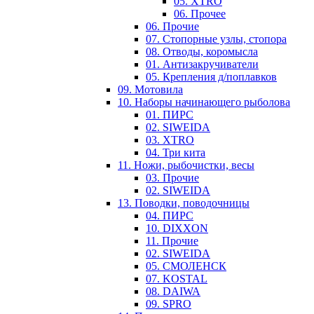
05. XTRO
06. Прочее
06. Прочие
07. Стопорные узлы, стопора
08. Отводы, коромысла
01. Антизакручиватели
05. Крепления д/поплавков
09. Мотовила
10. Наборы начинающего рыболова
01. ПИРС
02. SIWEIDA
03. XTRO
04. Три кита
11. Ножи, рыбочистки, весы
03. Прочие
02. SIWEIDA
13. Поводки, поводочницы
04. ПИРС
10. DIXXON
11. Прочие
02. SIWEIDA
05. СМОЛЕНСК
07. KOSTAL
08. DAIWA
09. SPRO