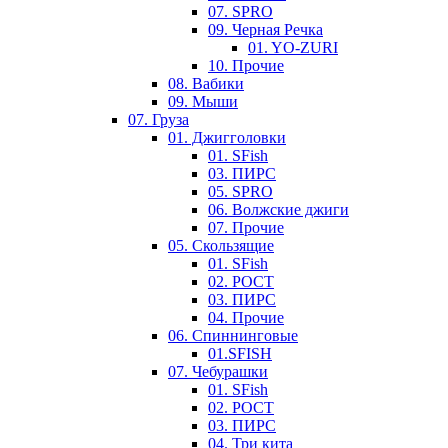
07. SPRO
09. Черная Речка
01. YO-ZURI
10. Прочие
08. Вабики
09. Мыши
07. Груза
01. Джигголовки
01. SFish
03. ПИРС
05. SPRO
06. Волжские джиги
07. Прочие
05. Скользящие
01. SFish
02. РОСТ
03. ПИРС
04. Прочие
06. Спиннинговые
01.SFISH
07. Чебурашки
01. SFish
02. РОСТ
03. ПИРС
04. Три кита