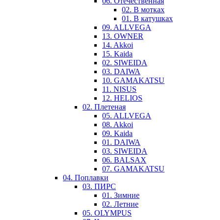
06. Отечественная
02. В мотках
01. В катушках
09. ALLVEGA
13. OWNER
14. Akkoi
15. Kaida
02. SIWEIDA
03. DAIWA
10. GAMAKATSU
11. NISUS
12. HELIOS
02. Плетеная
05. ALLVEGA
08. Akkoi
09. Kaida
01. DAIWA
03. SIWEIDA
06. BALSAX
07. GAMAKATSU
04. Поплавки
03. ПИРС
01. Зимние
02. Летние
05. OLYMPUS