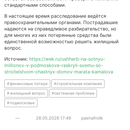
стандартными способами.
В настоящее время расследование ведётся
правоохранительными органами. Пострадавшие
надеются на справедливое разбирательство, но
для многих из них потерянные средства были
единственной возможностью решить жилищный
вопрос.
Источник:
https://wek.ru/ushherb-na-sotnyu-
millionov-v-podmoskove-raskryli-sxemu-so-
stroitelstvom-chastnyx-domov-marata-kamalova
финансовые потери
строительная компания
жилищный вопрос
системная проблема
подмосковье
—
28.05.2026
17:49
pashafrolik