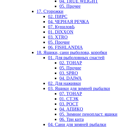
04. TRUE WEIGHT
05. Прочее
17. Сторожки
02. ПИРС
04. ЧЕРНАЯ РЕЧКА
07. КуниловЬ
01. DIXXON
03. XTRO
05. Прочие
06. FISHLANDIA
18. Ящики, сани рыболова, коробки
01. Для рыболовных снастей
02. ТОНАР
05. Прочие
03. SPRO
04. DAIWA
02. Для наживки
03. Ящики для зимней рыбалки
07. ТОНАР
01. СТЭК
03. РОСТ
04. АПИКО
05. Зимние пенопласт. ящики
06. Три кита
04. Сани для зимней рыбалки