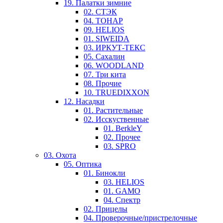
19. Палатки зимние
02. СТЭК
04. ТОНАР
09. HELIOS
01. SIWEIDA
03. ИРКУТ-ТЕКС
05. Сахалин
06. WOODLAND
07. Три кита
08. Прочие
10. TRUEDIXXON
12. Насадки
01. Растительные
02. Исскуственные
01. BerkleY
02. Прочее
03. SPRO
03. Охота
05. Оптика
01. Бинокли
03. HELIOS
01. GAMO
04. Спектр
02. Прицелы
04. Проверочные/пристрелочные