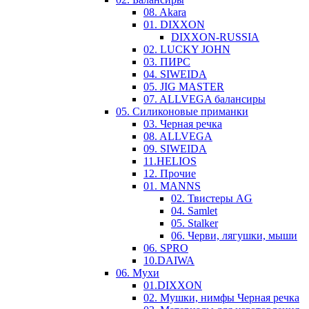
08. Akara
01. DIXXON
DIXXON-RUSSIA
02. LUCKY JOHN
03. ПИРС
04. SIWEIDA
05. JIG MASTER
07. ALLVEGA балансиры
05. Силиконовые приманки
03. Черная речка
08. ALLVEGA
09. SIWEIDA
11.HELIOS
12. Прочие
01. MANNS
02. Твистеры AG
04. Samlet
05. Stalker
06. Черви, лягушки, мыши
06. SPRO
10.DAIWA
06. Мухи
01.DIXXON
02. Мушки, нимфы Черная речка