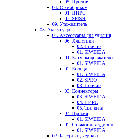
05. Прочие
04. С кембриком
01. ПИРС
02. SFISH
09. Утяжелитель
08. Аксессуары
01. Аксессуары для удилищ
06. Хлыстики
02. Прочие
01. SIWEIDA
01. Катушкодержатели
01. SIWEIDA
02. Кольца
01. SIWEIDA
02. SPRO
03. Прочие
03. Коннекторы
03. SIWEIDA
04. ПИРС
05. Три кита
04. Пробки
01. SIWEIDA
05. Стяжки для удилищ
01. SIWEIDA
02. Багорики, черпаки