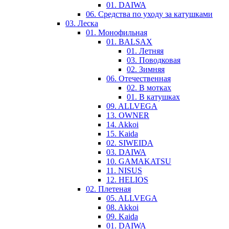
01. DAIWA
06. Средства по уходу за катушками
03. Леска
01. Монофильная
01. BALSAX
01. Летняя
03. Поводковая
02. Зимняя
06. Отечественная
02. В мотках
01. В катушках
09. ALLVEGA
13. OWNER
14. Akkoi
15. Kaida
02. SIWEIDA
03. DAIWA
10. GAMAKATSU
11. NISUS
12. HELIOS
02. Плетеная
05. ALLVEGA
08. Akkoi
09. Kaida
01. DAIWA