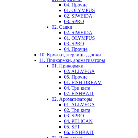
04. Прочие
01. OLYMPUS
02. SIWEIDA
03. SPRO
02. Садки
02. SIWEIDA
01. OLYMPUS
03. SPRO
04. Прочие
10. Кружки, жерлицы, донки
11. Прикормки, ароматизаторы
01. Прикормки
02. ALLVEGA
05. Прочие
01. FISH DREAM
04. Три кита
07. FISHBAIT
02. Ароматизаторы
01. ALLVEGA
02. Три кита
03. SPRO
04. PELICAN
05. SFT
06. FISHBAIT
03. Ведра,сита