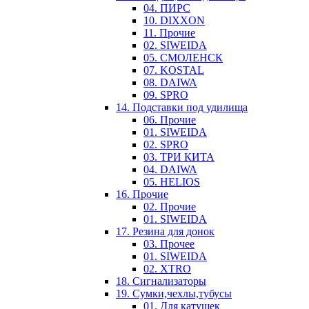
04. ПИРС
10. DIXXON
11. Прочие
02. SIWEIDA
05. СМОЛЕНСК
07. KOSTAL
08. DAIWA
09. SPRO
14. Подставки под удилища
06. Прочие
01. SIWEIDA
02. SPRO
03. ТРИ КИТА
04. DAIWA
05. HELIOS
16. Прочие
02. Прочие
01. SIWEIDA
17. Резина для донок
03. Прочее
01. SIWEIDA
02. XTRO
18. Сигнализаторы
19. Сумки,чехлы,тубусы
01. Для катушек