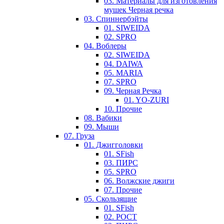
03. Материалы для изготовления
мушек Черная речка
03. Cпиннербэйты
01. SIWEIDA
02. SPRO
04. Воблеры
02. SIWEIDA
04. DAIWA
05. MARIA
07. SPRO
09. Черная Речка
01. YO-ZURI
10. Прочие
08. Вабики
09. Мыши
07. Груза
01. Джигголовки
01. SFish
03. ПИРС
05. SPRO
06. Волжские джиги
07. Прочие
05. Скользящие
01. SFish
02. РОСТ