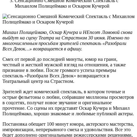
Сенсационно Смешной Комический Спектакль с
Михаилом Полицеймако и Оскаром Кучерой
Михаил Полицеймако, Оскар Кучера и НЕпоэт Ломовой снова
выйдут на сцену Театра на Страстном 30 июня. Именно по
многочисленным просьбам зрителей спектакль «Разобрали
Всех Девок…» возвращается в афишу.
Смех от первой до последней минуты, юмор на грани,
честный и жесткий мужской взгляд на отношения, а также
признание в любви. После громкого успеха премьеры
спектакль «Разобрали Всех Девок» возвращается в
Театральный центр на Страстном.
Зрителей ждет комический спектакль, в котором точные и
острые фельетоны о любви, собравшие миллионы просмотров
в соцсетях, получат новое звучание и оригинальное
прочтение. Со сцены их представят Оскар Кучера и Михаил
Полицеймако, хорошо знакомые и любимые публикой актеры.
Постановка обещает 100 минут юмора, актерского мастерства,
импровизации, непрерывного смеха и удовольствия. Все это
будет дополнено оригинальными режиссерскими решениями,