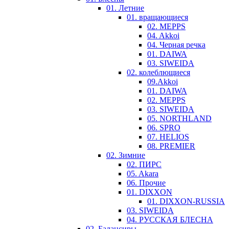
01. Летние
01. вращающиеся
02. MEPPS
04. Akkoi
04. Черная речка
01. DAIWA
03. SIWEIDA
02. колеблющиеся
09.Akkoi
01. DAIWA
02. MEPPS
03. SIWEIDA
05. NORTHLAND
06. SPRO
07. HELIOS
08. PREMIER
02. Зимние
02. ПИРС
05. Akara
06. Прочие
01. DIXXON
01. DIXXON-RUSSIA
03. SIWEIDA
04. РУССКАЯ БЛЕСНА
02. Балансиры