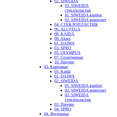
02. SIWEIDA
03. SIWEIDA
стеклопластик
01. SIWEIDA карбон
02. SIWEIDA композит
04. СТЕКЛОПЛАСТИК
06. ALLVEGA
08. KAIDA
09. Akara
01. DAIWA
03. SPRO
05. OLYMPUS
07. Спортивные
10. Прочие
03. Карповые
05. Kaida
01. DAIWA
02. SIWEIDA
01. SIWEIDA карбон
02. SIWEIDA композит
03. SIWEIDA
стеклопластик
03. Прочие
04. SPRO
04. Фидерные