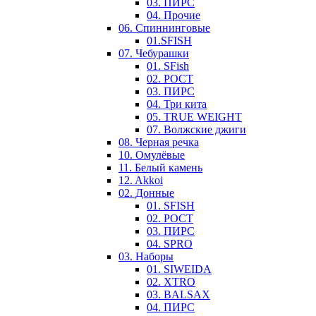
03. ПИРС
04. Прочие
06. Спиннинговые
01.SFISH
07. Чебурашки
01. SFish
02. РОСТ
03. ПИРС
04. Три кита
05. TRUE WEIGHT
07. Волжские джиги
08. Черная речка
10. Омулёвые
11. Белый камень
12. Akkoi
02. Донные
01. SFISH
02. РОСТ
03. ПИРС
04. SPRO
03. Наборы
01. SIWEIDA
02. XTRO
03. BALSAX
04. ПИРС