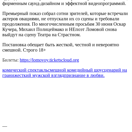
фирменным саунд-дизайном и эффектной видеопрограммой.
Премьерный показ собрал сотни зрителей, которые встречали
актеров овациями, не отпускали их со сцены и требовали
продолжения. По многочисленным просьбам 30 июня Оскар
Кучера, Михаил Полицеймако и НЕпоэт Ломовой снова
выйдут на сцену Театра на Страстном.
Постановка обещает быть жесткой, честной и невероятно
смешной. Строго 18+
Билеты:
https://lomovoy.ticketscloud.org
комический спектакль
смешной комедийный шоу
сценарий на
грани
жесткий мужской взгляд
признание в любви.
—