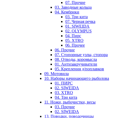
07. Прочие
03. Заводные кольца
04. Кембрики
03. Три кита
07. Черная речка
01. SIWEIDA
02. OLYMPUS
04. Пирс
05. XTRO
06. Прочее
06. Прочие
07. Стопорные узлы, стопора
08. Отводы, коромысла
01. Антизакручиватели
05. Крепления д/поплавков
09. Мотовила
10. Наборы начинающего рыболова
01. ПИРС
02. SIWEIDA
03. XTRO
04. Три кита
11. Ножи, рыбочистки, весы
03. Прочие
02. SIWEIDA
13. Поводки, поводочницы