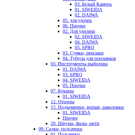
03. Белый Камень
01. SIWEIDA
02. DAIWA
05. для удочек
06. Прочие
02. Для удилищ
02. SIWEIDA
04. DAIWA
05. SPRO
03. Сумки, рюкзаки
04. Тубусы для поплавков
03. Инструменты рыболова
01. DAIWA
03. SPRO
04. SIWEIDA
05. Прочие
07. Куканы
01. SIWEIDA
12. Отцепы
15. Подъемники, верши, раколовки
01. SIWEIDA
Прочее
20. Шнуры, фалы, нити
09. Садки, подсачеки
01. Подсачеки