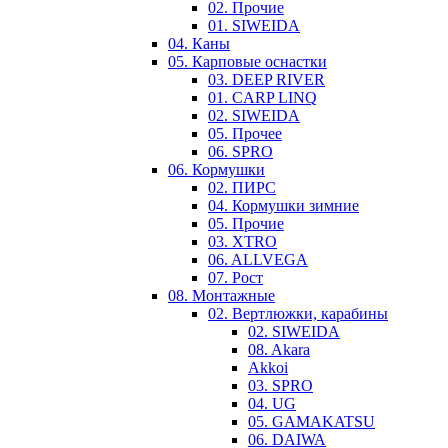
02. Прочие
01. SIWEIDA
04. Каны
05. Карповые оснастки
03. DEEP RIVER
01. CARP LINQ
02. SIWEIDA
05. Прочее
06. SPRO
06. Кормушки
02. ПИРС
04. Кормушки зимние
05. Прочие
03. XTRO
06. ALLVEGA
07. Рост
08. Монтажные
02. Вертлюжки, карабины
02. SIWEIDA
08. Akara
Akkoi
03. SPRO
04. UG
05. GAMAKATSU
06. DAIWA